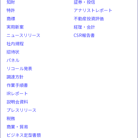
知財
証券・投信
特許
アナリストレポート
商標
不動産投資評価
実用新案
経理・会計
ニュースリリース
CSR報告書
社内規程
招待状
パネル
リコール発表
調達方針
作業手順書
IRレポート
説明会資料
プレスリリース
税務
商業・貿易
ビジネス定型書類