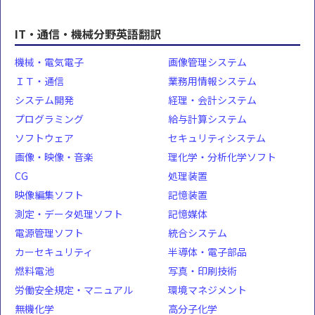
IT・通信・機械分野英語翻訳
機械・電気電子
画像管理システム
ＩＴ・通信
業務用情報システム
システム開発
経理・会計システム
プログラミング
給与計算システム
ソフトウェア
セキュリティシステム
画像・映像・音楽
理化学・分析化学ソフト
CG
処理装置
映像編集ソフト
記憶装置
測定・データ処理ソフト
記憶媒体
電源管理ソフト
統合システム
カーセキュリティ
半導体・電子部品
燃料電池
写真・印刷技術
労働安全規定・マニュアル
環境マネジメント
無機化学
高分子化学