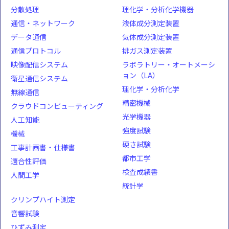
分散処理
理化学・分析化学機器
通信・ネットワーク
液体成分測定装置
データ通信
気体成分測定装置
通信プロトコル
排ガス測定装置
映像配信システム
ラボラトリー・オートメーシ
ョン（LA）
衛星通信システム
理化学・分析化学
無線通信
精密機械
クラウドコンピューティング
光学機器
人工知能
強度試験
機械
硬さ試験
工事計画書・仕様書
都市工学
適合性評価
検査成績書
人間工学
統計学
クリンプハイト測定
音響試験
ひずみ測定