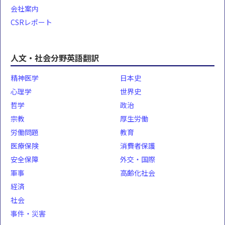
会社案内
CSRレポート
人文・社会分野英語翻訳
精神医学
日本史
心理学
世界史
哲学
政治
宗教
厚生労働
労働問題
教育
医療保険
消費者保護
安全保障
外交・国際
軍事
高齢化社会
経済
社会
事件・災害