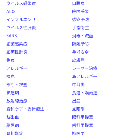
ウイルス感染症
口蹄疫
AIDS
院内感染
インフルエンザ
感染予防
ウイルス性肝炎
手指衛生
SARS
消毒・滅菌
細菌感染症
隔離予防
細菌性肺炎
手術安全
免疫
皮膚癌
アレルギー
レーザー治療
喘息
鼻アレルギー
診断・検査
中耳炎
抗癌剤
食道・喉頭癌
放射線治療
出産
緩和ケア・支持療法
点眼剤
脳出血
眼科用機器
糖尿病
歯科用機器
骨粗鬆症
獣医学