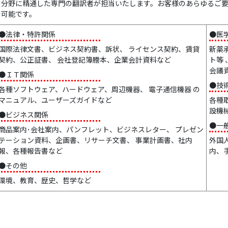
分野に精通した専門の翻訳者が担当いたします。お客様のあらゆるご
可能です。
●法律・特許関係
●医
国際法律文書、ビジネス契約書、訴状、 ライセンス契約、賃貸
新薬
契約、公正証書、 会社登記簿謄本、企業会計資料など
ト等
会議
●ＩＴ関係
●技
各種ソフトウェア、ハードウェア、周辺機器、 電子通信機器 の
マニュアル、ユーザーズガイドなど
各種
設機
●ビジネス関係
●一
商品案内･会社案内、パンフレット、ビジネスレター、 プレゼン
テーション資料、企画書、リサーチ文書、 事業計画書、社内
外国
報、各種報告書など
内、
●その他
環境、教育、歴史、哲学など