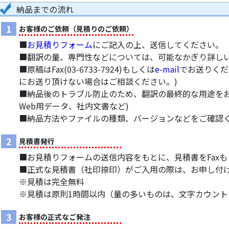
納品までの流れ
1
お客様のご依頼（見積りのご依頼）
■
お見積りフォーム
にご記入の上、送信してください。
■翻訳の量、専門性などについては、可能なかぎり詳し
■原稿はFax(03-6733-7924)もしくは
e-mail
でお送りくだ
にお送り頂けない場合はご相談ください。)
■納品後のトラブル防止のため、翻訳の最終的な用途をお
Web用データ、社内文書など)
■納品方法やファイルの種類、バージョンなどをご確認
2
見積書発行
■お見積りフォームの送信内容をもとに、見積書をFax
■正式な見積書（社印捺印）がご入用の際は、お申し付
※見積は完全無料
※見積は原則1時間以内（量の多いものは、文字カウン
3
お客様の正式なご発注