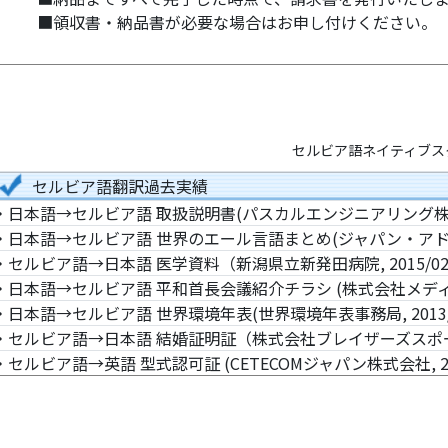
■領収書・納品書が必要な場合はお申し付けください。
セルビア語ネイティブス
セルビア語翻訳過去実績
・日本語→セルビア語 取扱説明書(パスカルエンジニアリング株式会社
・日本語→セルビア語 世界のエール言語まとめ(ジャパン・アド・リサ
・セルビア語→日本語 医学資料（新潟県立新発田病院, 2015/0
・日本語→セルビア語 平和首長会議紹介チラシ (株式会社メディア総
・日本語→セルビア語 世界環境年表(世界環境年表事務局, 2013/
・セルビア語→日本語 結婚証明証（株式会社ブレイザーズスポーツク
・セルビア語→英語 型式認可証 (CETECOMジャパン株式会社, 201