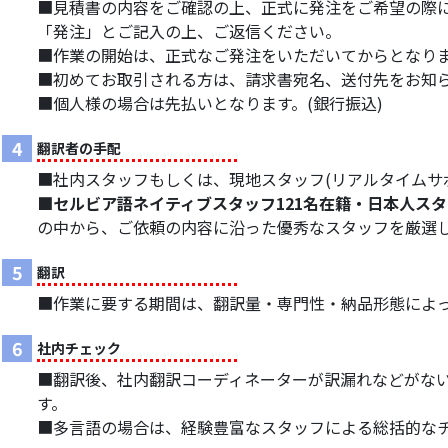
■見積書の内容をご確認の上、正式に発注をご希望の際に
「発注」とご記入の上、ご返信ください。
■作業の開始は、正式なご発注をいただいてからとなり
■初めてお取引される方は、請求書宛名、送付先をお知
■個人様の場合は先払いとなります。(銀行振込)
4
翻訳者の手配
■社内スタッフもしくは、現地スタッフ(リアルタイムサ
■セルビア語ネイティブスタッフ121名在籍・日本人スタ
の中から、ご依頼の内容に沿った優秀なスタッフを厳選
5
翻訳
■作業に要する期間は、翻訳量・専門性・納品形態によ
6
社内チェック
■翻訳後、社内翻訳コーディネーターが訳漏れなどがな
す。
■多言語の場合は、経験豊富なスタッフによる総括的な