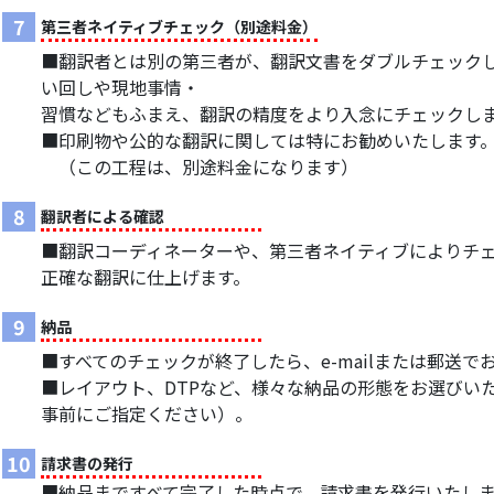
7
第三者ネイティブチェック（別途料金）
■翻訳者とは別の第三者が、翻訳文書をダブルチェック
い回しや現地事情・
習慣などもふまえ、翻訳の精度をより入念にチェックし
■印刷物や公的な翻訳に関しては特にお勧めいたします
（この工程は、別途料金になります）
8
翻訳者による確認
■翻訳コーディネーターや、第三者ネイティブによりチ
正確な翻訳に仕上げます。
9
納品
■すべてのチェックが終了したら、e-mailまたは郵送
■レイアウト、DTPなど、様々な納品の形態をお選びい
事前にご指定ください）。
10
請求書の発行
■納品まですべて完了した時点で、請求書を発行いたし