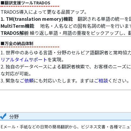
■翻訳支援ツールTRADOS
TRADOS導入によって更なる品質アップ。
1. TM(translation memory)機能
翻訳される単語の統一を図
MultiTerm機能
地名・人名などの固有名詞の統一を行いま
TRADOS解析
繰り返し単語・用語の重複をピックアップし、
■万全の納品体制
1. 世界中のあらゆる言語・分野のセルビア語翻訳者と常時協
リアルタイムサポート
を実現。
2. 独自のデータベースによる翻訳者検索で、お客様のニーズ
な対応が可能。
3. 緊急な
ご依頼
にも対応いたします。まずは
ご相談
ください
分野
Eメール・手紙などの日常の簡易翻訳から、ビジネス文書・各種マニュ