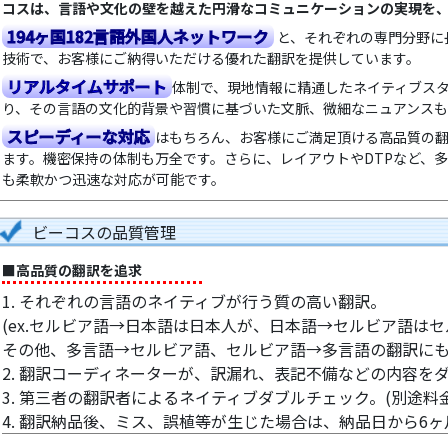
コスは、言語や文化の壁を越えた円滑なコミュニケーションの実現を
194ヶ国182言語外国人ネットワーク
と、それぞれの専門分野に
技術で、お客様にご納得いただける優れた翻訳を提供しています。
リアルタイムサポート
体制で、現地情報に精通したネイティブス
り、その言語の文化的背景や習慣に基づいた文脈、微細なニュアンスも
スピーディーな対応
はもちろん、お客様にご満足頂ける高品質の
ます。機密保持の体制も万全です。さらに、レイアウトやDTPなど、
も柔軟かつ迅速な対応が可能です。
ビーコスの品質管理
■高品質の翻訳を追求
1. それぞれの言語のネイティブが行う質の高い翻訳。
(ex.セルビア語→日本語は日本人が、日本語→セルビア語は
その他、多言語→セルビア語、セルビア語→多言語の翻訳に
2. 翻訳コーディネーターが、訳漏れ、表記不備などの内容を
3. 第三者の翻訳者によるネイティブダブルチェック。(別途料金
4. 翻訳納品後、ミス、誤植等が生じた場合は、納品日から6