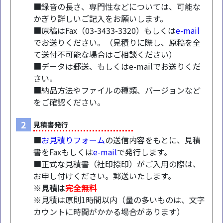
■録音の長さ、専門性などについては、可能な
かぎり詳しいご記入をお願いします。
■原稿はFax（03-3433-3320）もしくは
e-mail
でお送りください。（見積りに際し、原稿を全
て送付不可能な場合はご相談ください）
■データは郵送、もしくはe-mailでお送りくだ
さい。
■納品方法やファイルの種類、バージョンなど
をご確認ください。
2
見積書発行
■
お見積りフォーム
の送信内容をもとに、見積
書をFaxもしくは
e-mail
で発行します。
■正式な見積書（社印捺印）がご入用の際は、
お申し付けください。郵送いたします。
※見積は
完全無料
※見積は原則1時間以内（量の多いものは、文字
カウントに時間がかかる場合があります）