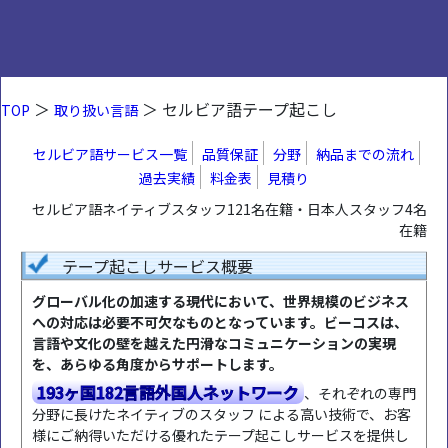
＞
＞ セルビア語テープ起こし
TOP
取り扱い言語
セルビア語サービス一覧
品質保証
分野
納品までの流れ
過去実績
料金表
見積り
セルビア語ネイティブスタッフ121名在籍・日本人スタッフ4名
在籍
テープ起こしサービス概要
グローバル化の加速する現代において、世界規模のビジネス
への対応は必要不可欠なものとなっています。ビーコスは、
言語や文化の壁を越えた円滑なコミュニケーションの実現
を、あらゆる角度からサポートします。
193ヶ国182言語外国人ネットワーク
、それぞれの専門
分野に長けたネイティブのスタッフ による高い技術で、お客
様にご納得いただける優れたテープ起こしサービスを提供し