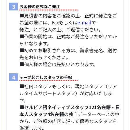
3
お客様の正式なご発注
■見積書の内容をご確認の上、正式に発注をご
希望の際には、Faxもしくは
e-mail
で
発注」とご記入の上、ご返信ください。
■作業の開始は、正式なご発注をいただいてか
らとなります。
■初めてお取引される方は、請求書宛名、送付
先をお知らせください。
■個人様の場合は先払いとなります。
4
テープ起こしスタッフの手配
■社内スタッフもしくは、現地スタッフ（リア
ルタイムサポートスタッフ）が対応いたしま
す。
■セルビア語ネイティブスタッフ121名在籍・日
本人スタッフ4名在籍
の独自データーベースの中
から、ご依頼の内容に沿った優秀なスタッフを
厳選します。