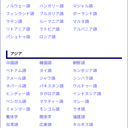
ノルウェー語
ハンガリー語
マジャル語
フィンランド語
ブルガリア語
ポーランド語
ラテン語
ルーマニア語
マルタ語
リトアニア語
ラトビア語
アルバニア語
パシュトゥ語
ロシア語
アジア
中国語
韓国語
朝鮮語
ベトナム語
タイ語
カンボジア語
クメール語
ジャワ語
シンハラ語
ネパール語
パキスタン語
ウルドゥー語
ヒンディー語
タガログ語
インドネシア語
ベンガル語
マラティー語
マレー語
ミャンマー語
モンゴル語
ラオ語
繁体字
簡体字
福建語
台湾語
広東語
キルギス語