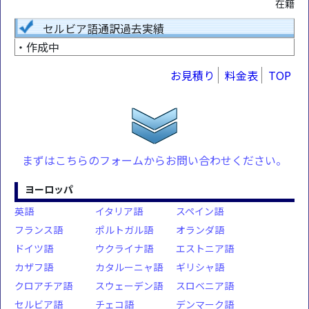
在籍
セルビア語通訳過去実績
・作成中
お見積り
料金表
TOP
まずはこちらのフォームからお問い合わせください。
ヨーロッパ
英語
イタリア語
スペイン語
フランス語
ポルトガル語
オランダ語
ドイツ語
ウクライナ語
エストニア語
カザフ語
カタルーニャ語
ギリシャ語
クロアチア語
スウェーデン語
スロベニア語
セルビア語
チェコ語
デンマーク語