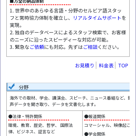
■万全の納品体制
1. 世界中のあらゆる言語・分野のセルビア語スタッ
フと常時協力体制を確立し、
リアルタイムサポート
を
実現。
2. 独自のデータベースによるスタッフ検索で、お客様
のニーズに沿ったスピーディーな対応が可能。
3. 緊急な
ご依頼
にも対応。先ずは
ご相談
ください。
お見積り
料金表
TOP
分野
海外での取材、学会、講演会、スピーチ、ニュース番組など、録
声データを聞き取り、データを文書化します。
●法律・特許関係
●報道関係
環境、教育、歴史、哲学、 国際法
コマーシャル、映像起こし
律、ビジネス、証言など
●学会関係