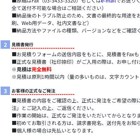
■原稿はFax（03-3433-3320）もしくは
e-mail
でお送り
全て送付不可能な場合はご相談ください）
■納品後のトラブル防止のため、文書の最終的な用途を
刷、Web用データ、社内文書など）
■納品方法やファイルの種類、バージョンなどをご確認
2
見積書発行
■お見積りフォームの送信内容をもとに、見積書をFaxもし
■正式な見積書（社印捺印）がご入用の際は、お申し付
※見積は
完全無料
※見積は原則1時間以内（量の多いものは、文字カウン
3
お客様の正式なご発注
■見積書の内容をご確認の上、正式に発注をご希望の際には、F
注」とご記入の上、ご返信ください。
■作業の開始は、正式なご発注をいただいてからとなり
■初めてお取引される方は、請求書宛名、送付先をお知
■個人様の場合は先払いとなります。