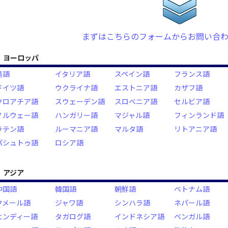
まずはこちらのフォームからお問い合
ヨーロッパ
英語
イタリア語
スペイン語
フランス語
ドイツ語
ウクライナ語
エストニア語
カザフ語
クロアチア語
スウェーデン語
スロベニア語
セルビア語
ノルウェー語
ハンガリー語
マジャル語
フィンランド語
ラテン語
ルーマニア語
マルタ語
リトアニア語
パシュトゥ語
ロシア語
アジア
中国語
韓国語
朝鮮語
ベトナム語
クメール語
ジャワ語
シンハラ語
ネパール語
ヒンディー語
タガログ語
インドネシア語
ベンガル語