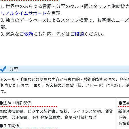
1. 世界中のあらゆる言語・分野のクルド語スタッフと常時協
リアルタイムサポート
を実現。
2. 独自のデータベースによるスタッフ検索で、お客様のニー
能。
3. 緊急な
ご依頼
にも対応。先ずは
ご相談
ください。
分野
Eメール・手紙などの簡易な内容から専門的・技術的なものまで、各分
担当いたします。 また、お客様のご要望（質、スピード）に合わせ、
す。
●法律・特許関係
●医
国際法律文書、ビジネス契約書、訴状、 ライセンス契約、賃貸
新薬
契約、公正証書、 会社登記簿謄本、企業会計資料など
ト等
会議
●ＩＴ関係