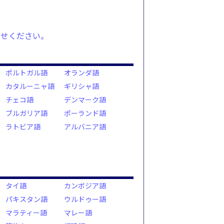
わせください。
ポルトガル語
オランダ語
カタルーニャ語
ギリシャ語
チェコ語
デンマーク語
ブルガリア語
ポーランド語
ラトビア語
アルバニア語
タイ語
カンボジア語
パキスタン語
ウルドゥー語
マラティー語
マレー語