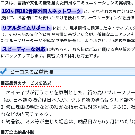
コスは、言語や文化の壁を越えた円滑なコミュニケーションの実現を
193ヶ国182言語外国人ネットワーク
と、それぞれの専門分野に
技術で、お客様にご納得いただける優れたプルーフリーディングを提供
リアルタイムサポート
体制で、現地情報に精通したネイティブス
り、その言語の文化的背景や習慣に基づいた文脈、微細なニュアンス
たプルーフリーダーが的確な単語を厳選し、よりふさわしい表現を提
スピーディーな対応
はもちろん、お客様にご満足頂ける高品質のプ
にバックアップします。機密保持の体制も万全です。
ビーコスの品質管理
■高品質のサービスを追求
1. ネイティブが行うことを原則とした、質の高いプルーフリ
（ex. 日本語の場合は日本人が、クルド語の場合はクルド語
2. 修正理由の明記などの細かな指示にも対応可能。さらに、
れなどの内容チェック 。
3. 納品後、ミス等が生じた場合は、納品日から6ヶ月にわた
■万全の納品体制