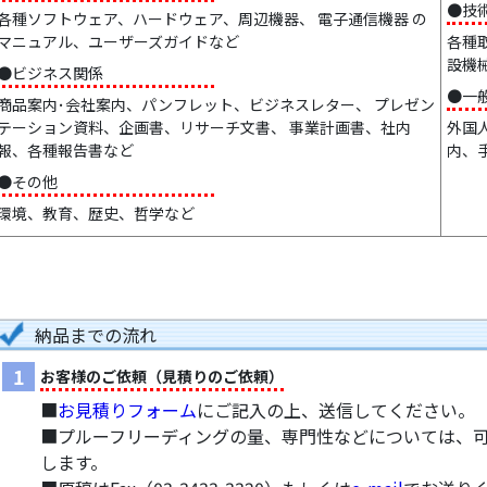
●技
各種ソフトウェア、ハードウェア、周辺機器、 電子通信機器 の
マニュアル、ユーザーズガイドなど
各種
設機
●ビジネス関係
●一
商品案内･会社案内、パンフレット、ビジネスレター、 プレゼン
テーション資料、企画書、リサーチ文書、 事業計画書、社内
外国
報、各種報告書など
内、
●その他
環境、教育、歴史、哲学など
納品までの流れ
1
お客様のご依頼（見積りのご依頼）
■
お見積りフォーム
にご記入の上、送信してください。
■プルーフリーディングの量、専門性などについては、
します。