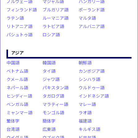
ノルウェー語
マジャル語
ハンガリー語
フィンランド語
ブルガリア語
ポーランド語
ラテン語
ルーマニア語
マルタ語
リトアニア語
ラトビア語
アルバニア語
パシュトゥ語
ロシア語
アジア
中国語
韓国語
朝鮮語
ベトナム語
タイ語
カンボジア語
クメール語
ジャワ語
シンハラ語
ネパール語
パキスタン語
ウルドゥー語
ヒンディー語
タガログ語
インドネシア語
ベンガル語
マラティー語
マレー語
ミャンマー語
モンゴル語
ラオ語
繁体字
簡体字
福建語
台湾語
広東語
キルギス語
ウイグル語
ウズベク語
ビサヤ語