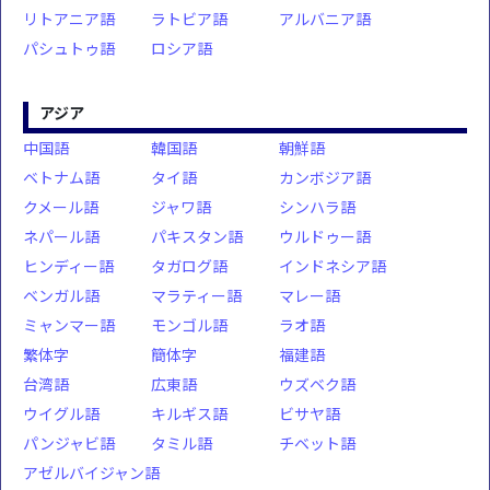
リトアニア語
ラトビア語
アルバニア語
パシュトゥ語
ロシア語
アジア
中国語
韓国語
朝鮮語
ベトナム語
タイ語
カンボジア語
クメール語
ジャワ語
シンハラ語
ネパール語
パキスタン語
ウルドゥー語
ヒンディー語
タガログ語
インドネシア語
ベンガル語
マラティー語
マレー語
ミャンマー語
モンゴル語
ラオ語
繁体字
簡体字
福建語
台湾語
広東語
ウズベク語
ウイグル語
キルギス語
ビサヤ語
パンジャビ語
タミル語
チベット語
アゼルバイジャン語