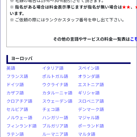
※ 宅録の場合は15％～30％割引させて頂きます。
※ 指名がある場合は料金表示準じますが指名が無い場合は
★★
、
います。
※ ご依頼の際にはランクかスタッフ番号を申し出て下さい。
その他の言語やサービスの料金一覧表は
こ
ヨーロッパ
英語
イタリア語
スペイン語
フランス語
ポルトガル語
オランダ語
ドイツ語
ウクライナ語
エストニア語
カザフ語
カタルーニャ語
ギリシャ語
クロアチア語
スウェーデン語
スロベニア語
セルビア語
チェコ語
デンマーク語
ノルウェー語
ハンガリー語
マジャル語
フィンランド語
ブルガリア語
ポーランド語
ラテン語
ルーマニア語
マルタ語