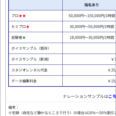
指名あり
プロ
★★
50,000円～150,000円/1時間
セミプロ
★
30,000円～50,000円/1時間
経験者
🍀
18,000円～30,000円/1時間
ボイスサンプル（既存）
ボイスサンプル（新規）
￥3
スタジオレンタル代金
￥25
データ編集料金
￥15
ナレーションサンプルは
こ
備考：
※宅録（自宅など静かなところで行う）の場合は10％～50％割引