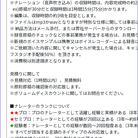
※ナレーション（音声吹き込み）の収録時間は、内容完成時の約2.
ex)原稿が30分だと収録時間は1時間15分(75分)かかります。
※編集は、収録時間の約3倍を目安とします。
※ファイルはmp3かwavとなりますが特別な仕様に関しては事前
※ 納品方法はメール添付、または弊社サーバーからのダウンロー
※録音原稿のチェックなどの事前業務が発生する場合は、お見積
※新規のボイスサンプルは携帯又はボイスレコーダーによる録音
※ご依頼頂いた内容に関してキャンセルが発生した場合は、キャン
フスタジオ手配後50％）を頂きます。
※消費税は別途請求となります。
見積りに関して
※見積対応（1時間以内）、見積無料
※原則原稿の確認後の対応致します。
※ボリュームディスカウントに関してはお問合せください。
■ナレーターのランクについて
★★
プロ：プロのナレーターとして活躍し経験と実績がある（8年以上：5
★
セミプロ：ナレーターとしての経験が20回以上ある（3年～約8年：30
🍀
経験者：ナレーターとしての経験が数回～20回程度ある（3年未満：1
※ すべてが該当する言語のネイティブのみ対応致します。