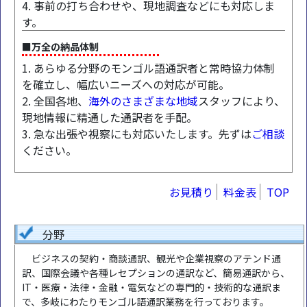
4. 事前の打ち合わせや、現地調査などにも対応しま
す。
■万全の納品体制
1. あらゆる分野のモンゴル語通訳者と常時協力体制
を確立し、幅広いニーズへの対応が可能。
2. 全国各地、
海外のさまざまな地域
スタッフにより、
現地情報に精通した通訳者を手配。
3. 急な出張や視察にも対応いたします。先ずは
ご相談
ください。
お見積り
料金表
TOP
分野
ビジネスの契約・商談通訳、観光や企業視察のアテンド通
訳、国際会議や各種レセプションの通訳など、簡易通訳から、
IT・医療・法律・金融・電気などの専門的・技術的な通訳ま
で、多岐にわたりモンゴル語通訳業務を行っております。