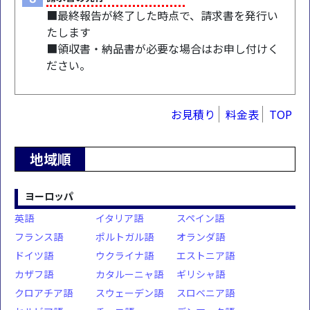
■最終報告が終了した時点で、請求書を発行い
たします
■領収書・納品書が必要な場合はお申し付けく
ださい。
お見積り
料金表
TOP
地域順
ヨーロッパ
英語
イタリア語
スペイン語
フランス語
ポルトガル語
オランダ語
ドイツ語
ウクライナ語
エストニア語
カザフ語
カタルーニャ語
ギリシャ語
クロアチア語
スウェーデン語
スロベニア語