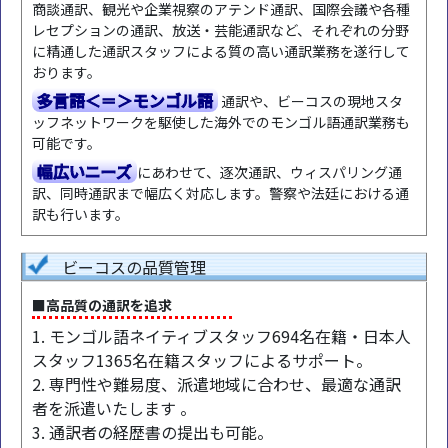
商談通訳、観光や企業視察のアテンド通訳、国際会議や各種
レセプションの通訳、放送・芸能通訳など、それぞれの分野
に精通した通訳スタッフによる質の高い通訳業務を遂行して
おります。
多言語＜＝＞モンゴル語
通訳や、ビーコスの現地スタ
ッフネットワークを駆使した海外でのモンゴル語通訳業務も
可能です。
幅広いニーズ
にあわせて、逐次通訳、ウィスパリング通
訳、同時通訳まで幅広く対応します。警察や法廷における通
訳も行います。
ビーコスの品質管理
■高品質の通訳を追求
1. モンゴル語ネイティブスタッフ694名在籍・日本人
スタッフ1365名在籍スタッフによるサポート。
2. 専門性や難易度、派遣地域に合わせ、最適な通訳
者を派遣いたします 。
3. 通訳者の経歴書の提出も可能。