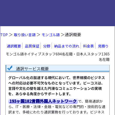
＞
＞
＞通訳概要
TOP
取り扱い言語
モンゴル語
通訳概要
品質保証
分野
納品までの流れ
料金表
見積り
モンゴル語ネイティブスタッフ694名在籍・日本人スタッフ1365
名在籍
通訳サービス概要
グローバル化の加速する現代において、世界規模のビジネス
への対応は必要不可欠なものとなっています。ビーコスは、
言語や文化の壁を越えた円滑なコミュニケーションの実現
を、あらゆる角度からサポートします。
193ヶ国182言語外国人ネットワーク
で、簡易通訳か
ら、IT・医療・法律・金融・電気などの専門的・技術的な通
訳まで、多岐にわたり通訳業務を行っております。ビジネス