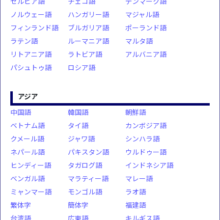
セルビア語
チェコ語
デンマーク語
ノルウェー語
ハンガリー語
マジャル語
フィンランド語
ブルガリア語
ポーランド語
ラテン語
ルーマニア語
マルタ語
リトアニア語
ラトビア語
アルバニア語
パシュトゥ語
ロシア語
アジア
中国語
韓国語
朝鮮語
ベトナム語
タイ語
カンボジア語
クメール語
ジャワ語
シンハラ語
ネパール語
パキスタン語
ウルドゥー語
ヒンディー語
タガログ語
インドネシア語
ベンガル語
マラティー語
マレー語
ミャンマー語
モンゴル語
ラオ語
繁体字
簡体字
福建語
台湾語
広東語
キルギス語