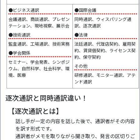
●ビジネス通訳
●国際会議
会議通訳、商談通訳、プレゼン
同時通訳、ウィスパリング通
テーション、現地視察、展示会
訳、逐次通訳
●技術通訳
●法律
監査通訳、工場通訳、技術実務
法廷通訳、代理店契約、雇用契
約、賃貸借契約、ライセンス契
●学会関係
約、保守契約
セミナー、学会発表、シンポジ
その他
ウム、自然科学、社会科学、環
境、医療
研修通訳、モニター通訳、アテ
ンド通訳
逐次通訳と同時通訳違い！
【逐次通訳とは】
話し手が一定の内容を話した後で、通訳者がその内容
を訳す形式です。
通訳者がメモを取りながら聞き取り、発言の区切りご