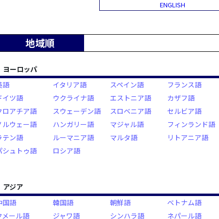
ENGLISH
地域順
ヨーロッパ
英語
イタリア語
スペイン語
フランス語
ドイツ語
ウクライナ語
エストニア語
カザフ語
クロアチア語
スウェーデン語
スロベニア語
セルビア語
ノルウェー語
ハンガリー語
マジャル語
フィンランド語
ラテン語
ルーマニア語
マルタ語
リトアニア語
パシュトゥ語
ロシア語
アジア
中国語
韓国語
朝鮮語
ベトナム語
クメール語
ジャワ語
シンハラ語
ネパール語