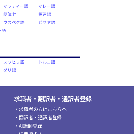
マラティー語
マレー語
簡体字
福建語
ウズベク語
ビサヤ語
ン語
スワヒリ語
トルコ語
ダリ語