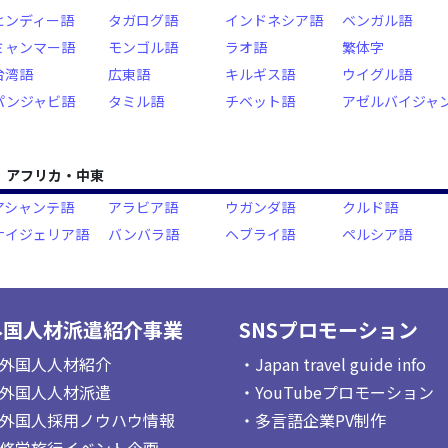
ヒンディー語
タガログ語
インドネシア語
ベンガル語
ミャンマー語
モンゴル語
ラオ語
繁体字
台湾語
広東語
キルギス語
ウイグル語
パンジャビ語
タミル語
チベット語
アゼルバイジャ
アフリカ・中東
アシャンテ語
アラビア語
ウガンダ語
クルド語
ナイジェリア語
バンバラ語
ヘブライ語
ペルシア語