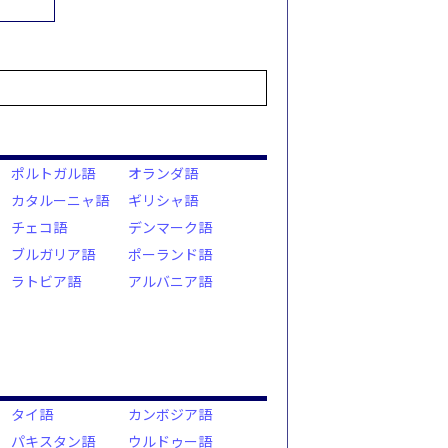
ポルトガル語
オランダ語
カタルーニャ語
ギリシャ語
チェコ語
デンマーク語
ブルガリア語
ポーランド語
ラトビア語
アルバニア語
タイ語
カンボジア語
パキスタン語
ウルドゥー語