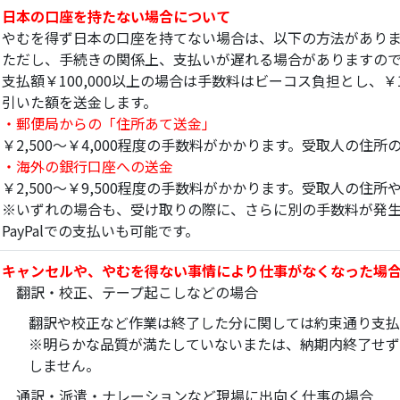
日本の口座を持たない場合について
やむを得ず日本の口座を持てない場合は、以下の方法があり
ただし、手続きの関係上、支払いが遅れる場合がありますの
支払額￥100,000以上の場合は手数料はビーコス負担とし、￥1
引いた額を送金します。
・郵便局からの「住所あて送金」
￥2,500～￥4,000程度の手数料がかかります。受取人の住
・海外の銀行口座への送金
￥2,500～￥9,500程度の手数料がかかります。受取人の住
※いずれの場合も、受け取りの際に、さらに別の手数料が発
PayPalでの支払いも可能です。
キャンセルや、やむを得ない事情により仕事がなくなった場
翻訳・校正、テープ起こしなどの場合
翻訳や校正など作業は終了した分に関しては約束通り支払
※明らかな品質が満たしていないまたは、納期内終了せず
しません。
通訳・派遣・ナレーションなど現場に出向く仕事の場合