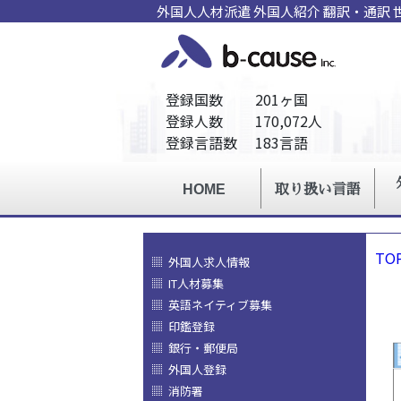
外国人人材派遣
外国人紹介
翻訳
・
通訳
TO