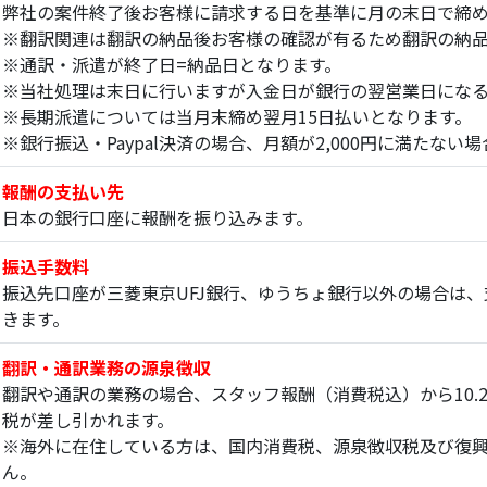
弊社の案件終了後お客様に請求する日を基準に月の末日で締
※翻訳関連は翻訳の納品後お客様の確認が有るため翻訳の納
※通訳・派遣が終了日=納品日となります。
※当社処理は末日に行いますが入金日が銀行の翌営業日にな
※長期派遣については当月末締め翌月15日払いとなります。
※銀行振込・Paypal決済の場合、月額が2,000円に満たな
報酬の支払い先
日本の銀行口座に報酬を振り込みます。
振込手数料
振込先口座が三菱東京UFJ銀行、ゆうちょ銀行以外の場合は
きます。
翻訳・通訳業務の源泉徴収
翻訳や通訳の業務の場合、スタッフ報酬（消費税込）から10.
税が差し引かれます。
※海外に在住している方は、国内消費税、源泉徴収税及び復
ん。