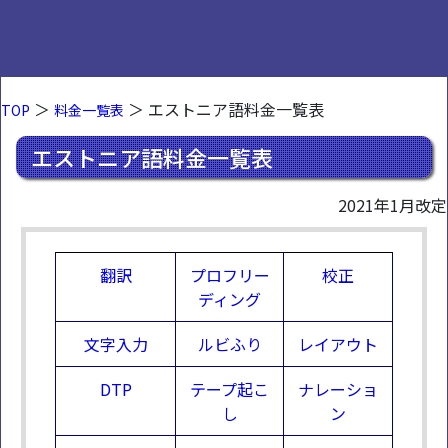
＞
＞ エストニア語料金一覧表
TOP
料金一覧表
エストニア語料金一覧表
2021年1月改定
翻訳
プロフリー
校正
ディング
文字入力
ルビふり
レイアウト
DTP
テープ起こ
ナレーショ
し
ン