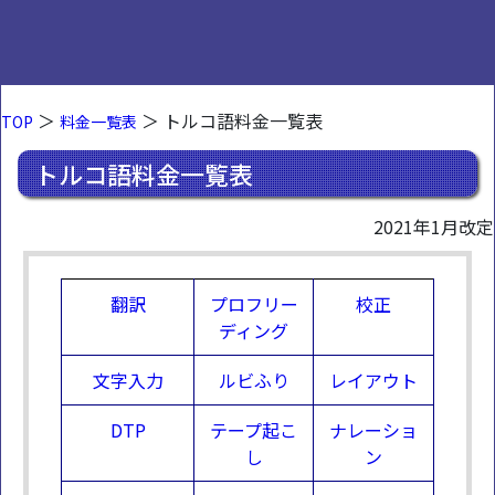
＞
＞ トルコ語料金一覧表
TOP
料金一覧表
トルコ語料金一覧表
2021年1月改定
翻訳
プロフリー
校正
ディング
文字入力
ルビふり
レイアウト
DTP
テープ起こ
ナレーショ
し
ン