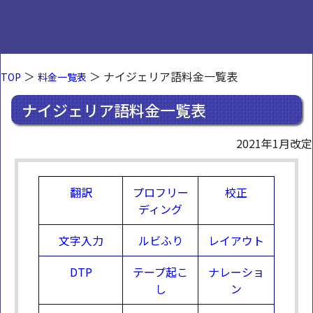
＞
＞ ナイジェリア語料金一覧表
TOP
料金一覧表
ナイジェリア語料金一覧表
2021年1月改定
翻訳
プロフリー
校正
ディング
文字入力
ルビふり
レイアウト
DTP
テープ起こ
ナレーショ
し
ン