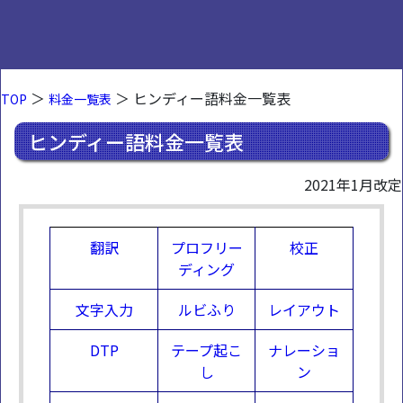
＞
＞ ヒンディー語料金一覧表
TOP
料金一覧表
ヒンディー語料金一覧表
2021年1月改定
翻訳
プロフリー
校正
ディング
文字入力
ルビふり
レイアウト
DTP
テープ起こ
ナレーショ
し
ン