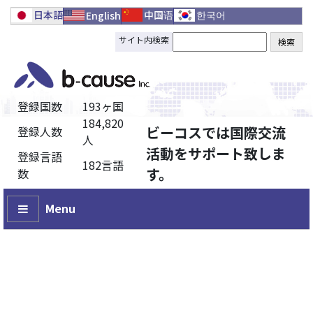
日本語
中国语
한국어
English
サイト内検索
登録国数
193ヶ国
184,820
ビーコスでは国際交流
登録人数
人
活動をサポート致しま
登録言語
182言語
す。
数
Menu