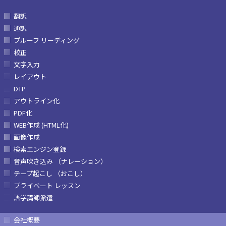
翻訳
通訳
プルーフ リーディング
校正
文字入力
レイアウト
DTP
アウトライン化
PDF化
WEB作成 (HTML化)
画像作成
検索エンジン登録
音声吹き込み （ナレーション）
テープ起こし （おこし）
プライベート レッスン
語学講師派遣
会社概要