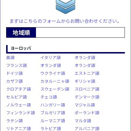
まずはこちらのフォームからお問い合わせください。
地域順
ヨーロッパ
英語
イタリア語
オランダ語
フランス語
オランダ語
オランダ語
ドイツ語
ウクライナ語
エストニア語
カザフ語
カタルーニャ語
ギリシャ語
クロアチア語
スウェーデン語
スロベニア語
セルビア語
チェコ語
デンマーク語
ノルウェー語
ハンガリー語
マジャル語
フィンランド語
ブルガリア語
ポーランド語
ラテン語
ルーマニア語
マルタ語
リトアニア語
ラトビア語
アルバニア語