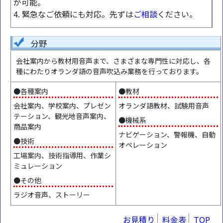
が可能。
4. 緊急なご依頼にも対応。先ずは
ご相談
ください。
分野
会社案内から教材用音声まで、さまざまな専門性に対応し、各
種にわたりオランダ語の音声吹込み業務を行っております。
●各種案内
●教材
会社案内、学校案内、プレゼン
オランダ語教材、試験用音声
テーション、観光地音声案内、
●機械系
商品案内
ナビゲーション、警報機、自動
●技術
オペレーション
工場案内、技術指導用、作業シ
ミュレーション
●その他
ラジオ音声、ストーリー
お見積り
料金表
TOP