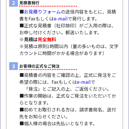
2
見積書発行
■
お見積りフォーム
の送信内容をもとに、見積
書をFaxもしくは
e-mail
で発行します。
■正式な見積書（社印捺印）がご入用の際は、
お申し付けください。郵送いたします。
※見積は
完全無料
※見積は原則1時間以内（量の多いものは、文字
カウントに時間がかかる場合があります）
3
お客様の正式なご発注
■見積書の内容をご確認の上、正式に発注をご
希望の際には、Faxもしくは
e-mail
で
「発注」とご記入の上、ご返信ください。
■作業の開始は、正式なご発注をいただいてか
らとなります。
■初めてお取引される方は、請求書宛名、送付
先をお知らせください。
■個人様の場合は先払いとなります。