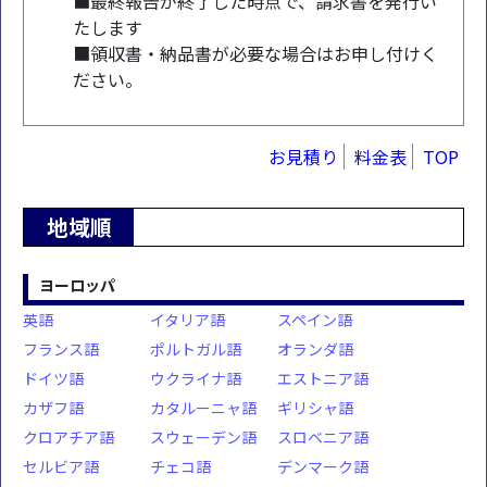
■最終報告が終了した時点で、請求書を発行い
たします
■領収書・納品書が必要な場合はお申し付けく
ださい。
お見積り
料金表
TOP
地域順
ヨーロッパ
英語
イタリア語
スペイン語
フランス語
ポルトガル語
オランダ語
ドイツ語
ウクライナ語
エストニア語
カザフ語
カタルーニャ語
ギリシャ語
クロアチア語
スウェーデン語
スロベニア語
セルビア語
チェコ語
デンマーク語