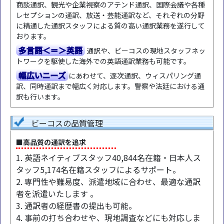
商談通訳、観光や企業視察のアテンド通訳、国際会議や各種
レセプションの通訳、放送・芸能通訳など、それぞれの分野
に精通した通訳スタッフによる質の高い通訳業務を遂行して
おります。
多言語＜＝＞英語
通訳や、ビーコスの現地スタッフネッ
トワークを駆使した海外での英語通訳業務も可能です。
幅広いニーズ
にあわせて、逐次通訳、ウィスパリング通
訳、同時通訳まで幅広く対応します。警察や法廷における通
訳も行います。
ビーコスの品質管理
■高品質の通訳を追求
1. 英語ネイティブスタッフ40,844名在籍・日本人ス
タッフ5,174名在籍スタッフによるサポート。
2. 専門性や難易度、派遣地域に合わせ、最適な通訳
者を派遣いたします 。
3. 通訳者の経歴書の提出も可能。
4. 事前の打ち合わせや、現地調査などにも対応しま