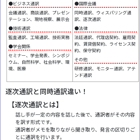
●ビジネス通訳
●国際会議
会議通訳、商談通訳、プレゼン
同時通訳、ウィスパリング通
テーション、現地視察、展示会
訳、逐次通訳
●技術通訳
●法律
監査通訳、工場通訳、技術実務
法廷通訳、代理店契約、雇用契
約、賃貸借契約、ライセンス契
●学会関係
約、保守契約
セミナー、学会発表、シンポジ
その他
ウム、自然科学、社会科学、環
境、医療
研修通訳、モニター通訳、アテ
ンド通訳
逐次通訳と同時通訳違い！
【逐次通訳とは】
話し手が一定の内容を話した後で、通訳者がその内容
を訳す形式です。
通訳者がメモを取りながら聞き取り、発言の区切りご
とに通訳を行います。