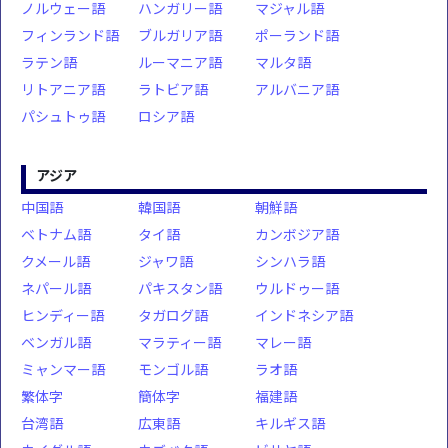
ノルウェー語
ハンガリー語
マジャル語
フィンランド語
ブルガリア語
ポーランド語
ラテン語
ルーマニア語
マルタ語
リトアニア語
ラトビア語
アルバニア語
パシュトゥ語
ロシア語
アジア
中国語
韓国語
朝鮮語
ベトナム語
タイ語
カンボジア語
クメール語
ジャワ語
シンハラ語
ネパール語
パキスタン語
ウルドゥー語
ヒンディー語
タガログ語
インドネシア語
ベンガル語
マラティー語
マレー語
ミャンマー語
モンゴル語
ラオ語
繁体字
簡体字
福建語
台湾語
広東語
キルギス語