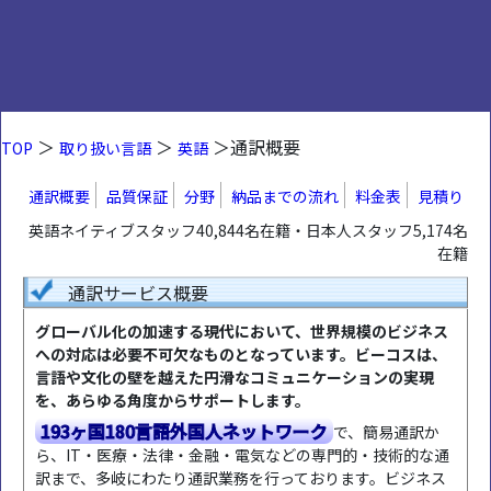
＞
＞
＞通訳概要
TOP
取り扱い言語
英語
通訳概要
品質保証
分野
納品までの流れ
料金表
見積り
英語ネイティブスタッフ40,844名在籍・日本人スタッフ5,174名
在籍
通訳サービス概要
グローバル化の加速する現代において、世界規模のビジネス
への対応は必要不可欠なものとなっています。ビーコスは、
言語や文化の壁を越えた円滑なコミュニケーションの実現
を、あらゆる角度からサポートします。
193ヶ国180言語外国人ネットワーク
で、簡易通訳か
ら、IT・医療・法律・金融・電気などの専門的・技術的な通
訳まで、多岐にわたり通訳業務を行っております。ビジネス