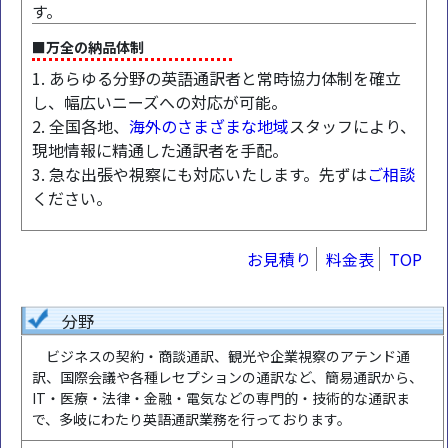
す。
■万全の納品体制
1. あらゆる分野の英語通訳者と常時協力体制を確立
し、幅広いニーズへの対応が可能。
2. 全国各地、
海外のさまざまな地域
スタッフにより、
現地情報に精通した通訳者を手配。
3. 急な出張や視察にも対応いたします。先ずは
ご相談
ください。
お見積り
料金表
TOP
分野
ビジネスの契約・商談通訳、観光や企業視察のアテンド通
訳、国際会議や各種レセプションの通訳など、簡易通訳から、
IT・医療・法律・金融・電気などの専門的・技術的な通訳ま
で、多岐にわたり英語通訳業務を行っております。