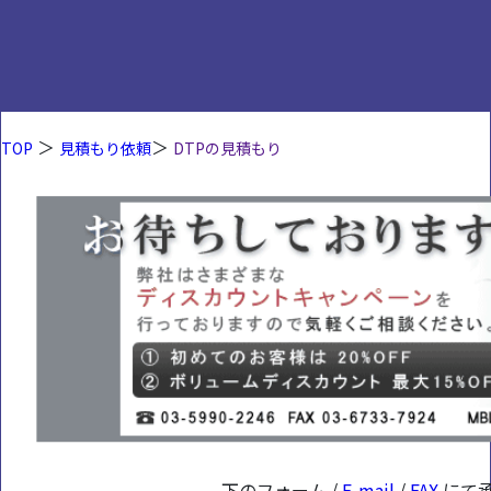
＞
＞
TOP
見積もり依頼
DTPの見積もり
下のフォーム /
E-mail
/
FAX
にて承