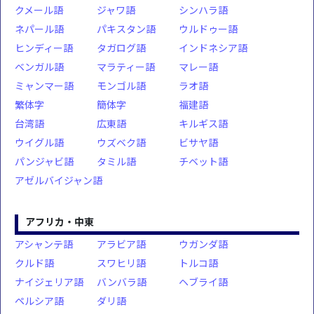
クメール語
ジャワ語
シンハラ語
ネパール語
パキスタン語
ウルドゥー語
ヒンディー語
タガログ語
インドネシア語
ベンガル語
マラティー語
マレー語
ミャンマー語
モンゴル語
ラオ語
繁体字
簡体字
福建語
台湾語
広東語
キルギス語
ウイグル語
ウズベク語
ビサヤ語
パンジャビ語
タミル語
チベット語
アゼルバイジャン語
アフリカ・中東
アシャンテ語
アラビア語
ウガンダ語
クルド語
スワヒリ語
トルコ語
ナイジェリア語
バンバラ語
ヘブライ語
ペルシア語
ダリ語