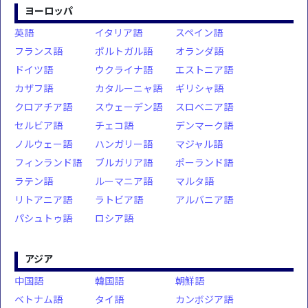
ヨーロッパ
英語
イタリア語
スペイン語
フランス語
ポルトガル語
オランダ語
ドイツ語
ウクライナ語
エストニア語
カザフ語
カタルーニャ語
ギリシャ語
クロアチア語
スウェーデン語
スロベニア語
セルビア語
チェコ語
デンマーク語
ノルウェー語
ハンガリー語
マジャル語
フィンランド語
ブルガリア語
ポーランド語
ラテン語
ルーマニア語
マルタ語
リトアニア語
ラトビア語
アルバニア語
パシュトゥ語
ロシア語
アジア
中国語
韓国語
朝鮮語
ベトナム語
タイ語
カンボジア語