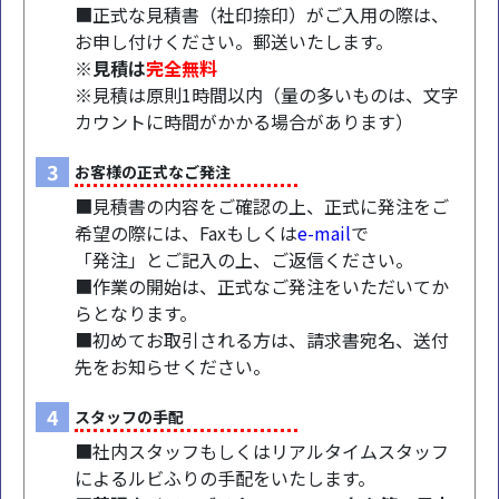
■正式な見積書（社印捺印）がご入用の際は、
お申し付けください。郵送いたします。
※見積は
完全無料
※見積は原則1時間以内（量の多いものは、文字
カウントに時間がかかる場合があります）
3
お客様の正式なご発注
■見積書の内容をご確認の上、正式に発注をご
希望の際には、Faxもしくは
e-mail
で
「発注」とご記入の上、ご返信ください。
■作業の開始は、正式なご発注をいただいてか
らとなります。
■初めてお取引される方は、請求書宛名、送付
先をお知らせください。
4
スタッフの手配
■社内スタッフもしくはリアルタイムスタッフ
によるルビふりの手配をいたします。