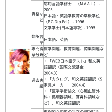
応用言語学修士 （M.A.A.L.） -
2003
資格な
日本語・英語学教育の卒後学位
ど
（P.G.Dip.Ed.） - 1996
文学学士(日本語専攻) - 1995
翻訳言
日本語、英語
語
専門得
医学関連、教育関連、商業関連な
意分野
ど
・「WEB日本語テスト」和文英
語翻訳（国際交流基金
2004.3）
・「カタログ」和文英語翻訳（S
過去実
家具メーカー 2004.4）
績
・「医学学術論文（心臓血管外
科・循環器領域、耳鼻科領域な
ど）」和文英語翻訳
専門的な内容の論文の翻訳にも、