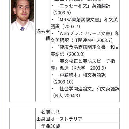
・「エッセー和文」英語翻訳
（2003.5）
・「MRSA薬剤試験文書」和文英
語訳（2003.7）
過去実
・「Webプレスリリース文書」和
績
文英語訳（IT関連M社 2003.7）
・「健康食品商標関連文書」和文
英語訳（2003.8）
・「英文校正と英語スピーチ指
導」派遣（K大学 2003.9）
・「戸籍謄本」和文英語訳
（2003.10）
・「社会学関連論文」和文英語訳
（N大 2004.3）
名前
U. R.
出身国
オーストラリア
年齢
30歳