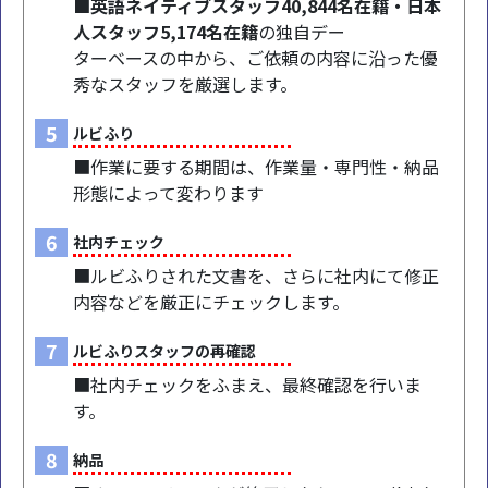
■英語ネイティブスタッフ40,844名在籍・日本
人スタッフ5,174名在籍
の独自デー
ターベースの中から、ご依頼の内容に沿った優
秀なスタッフを厳選します。
5
ルビふり
■作業に要する期間は、作業量・専門性・納品
形態によって変わります
6
社内チェック
■ルビふりされた文書を、さらに社内にて修正
内容などを厳正にチェックします。
7
ルビふりスタッフの再確認
■社内チェックをふまえ、最終確認を行いま
す。
8
納品