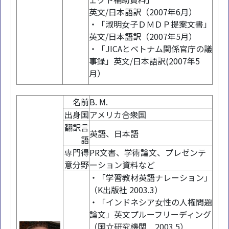
英文/日本語訳（2007年6月）
・「淑明女子ＤＭＤＰ提案文書」
英文/日本語訳（2007年5月）
・「JICAとベトナム関係官庁の議
事録」英文/日本語訳(2007年5
月）
名前
B. M.
出身国
アメリカ合衆国
翻訳言
英語、日本語
語
専門得
PR文書、学術論文、プレゼンテ
意分野
ーション資料など
・「学習教材英語ナレーション」
（K出版社 2003.3）
・「インドネシア女性の人権問題
論文」英文プルーフリーディング
（国立研究機関 2003.5）