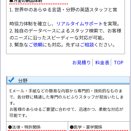
■万全の納品体制
1. 世界中のあらゆる言語・分野の英語スタッフと常
時協力体制を確立し、
リアルタイムサポート
を実現。
2. 独自のデータベースによるスタッフ検索で、お客様
のニーズに沿ったスピーディーな対応が可能。
3. 緊急な
ご依頼
にも対応。先ずは
ご相談
ください。
お見積り
料金表
TOP
分野
Eメール・手紙などの簡易な内容から専門的・技術的なものま
で、各分野に精通した専門のルビふりスタッフが担当いたしま
す。
お客様のあらゆるご要望に合わせて、迅速かつ、柔軟な対応が
可能です。
●法律・特許関係
●医学・薬学関係