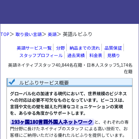
＞
＞
＞ 英語ルビふり
TOP
取り扱い言語
英語
英語サービス一覧
分野
納品までの流れ
品質保証
スタッフプロフィール
過去実績
料金表
見積り
英語ネイティブスタッフ40,844名在籍・日本人スタッフ5,174名
在籍
ルビふりサービス概要
グローバル化の加速する現代において、世界規模のビジネス
への対応は必要不可欠なものとなっています。ビーコスは、
言語や文化の壁を越えた円滑なコミュニケーションの実現
を、あらゆる角度からサポートします。
193ヶ国180言語外国人ネットワーク
と、それぞれの専
門分野に長けたネイティブのスタッフ による高い技術で、お
客様にご納得いただける優れたルビふりを提供しています。