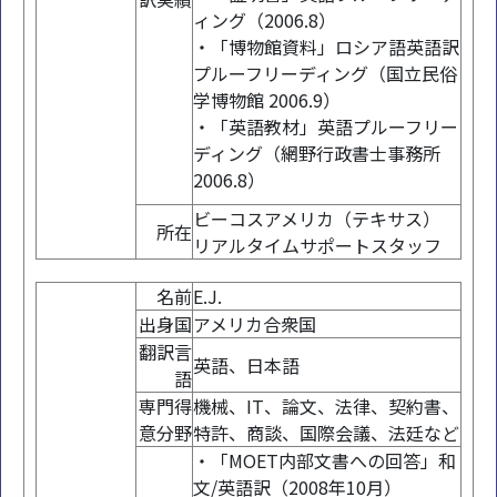
ィング（2006.8）
・「博物館資料」ロシア語英語訳
プルーフリーディング（国立民俗
学博物館 2006.9）
・「英語教材」英語プルーフリー
ディング（網野行政書士事務所
2006.8）
ビーコスアメリカ（テキサス）
所在
リアルタイムサポートスタッフ
名前
E.J.
出身国
アメリカ合衆国
翻訳言
英語、日本語
語
専門得
機械、IT、論文、法律、契約書、
意分野
特許、商談、国際会議、法廷など
・「MOET内部文書への回答」和
文/英語訳（2008年10月）