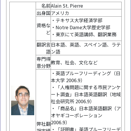
名前
Alain St. Pierre
出身国
アメリカ
・テキサス大学経済学部
資格な
・Notre Dame大学歴史学部
ど
・東京にて英語講師、翻訳業務
翻訳言
日本語、英語、スペイン語、ラテ
語
ン語
専門得
教育、社会、文化など
意分野
・英語プルーフリーディング（日
本大学 2006.9）
・「人権問題に関する市民アンケ
ート調査」日本語英語翻訳（地域
社会研究所 2006.9）
・「商品名」日本語英語翻訳（ア
オヤギコーポレーション
2006.9）
弊社翻
・「証明書」英語プルーフリーデ
訳実績