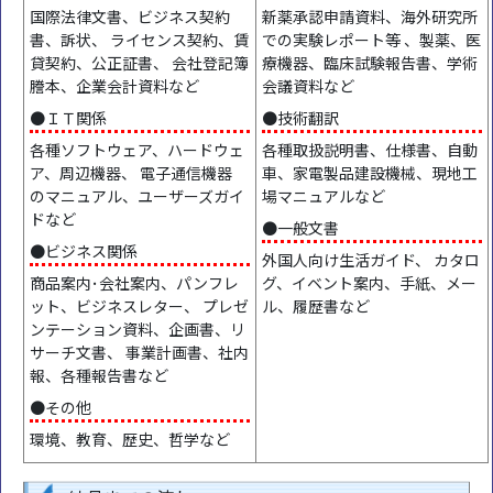
国際法律文書、ビジネス契約
新薬承認申請資料、海外研究所
書、訴状、 ライセンス契約、賃
での実験レポート等 、製薬、医
貸契約、公正証書、 会社登記簿
療機器、臨床試験報告書、学術
謄本、企業会計資料など
会議資料など
●ＩＴ関係
●技術翻訳
各種ソフトウェア、ハードウェ
各種取扱説明書、仕様書、自動
ア、周辺機器、 電子通信機器
車、家電製品建設機械、現地工
のマニュアル、ユーザーズガイ
場マニュアルなど
ドなど
●一般文書
●ビジネス関係
外国人向け生活ガイド、 カタロ
商品案内･会社案内、パンフレ
グ、イベント案内、手紙、メー
ット、ビジネスレター、 プレゼ
ル、履歴書など
ンテーション資料、企画書、リ
サーチ文書、 事業計画書、社内
報、各種報告書など
●その他
環境、教育、歴史、哲学など