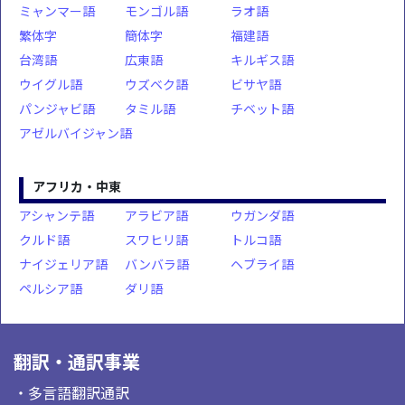
ミャンマー語
モンゴル語
ラオ語
繁体字
簡体字
福建語
台湾語
広東語
キルギス語
ウイグル語
ウズベク語
ビサヤ語
パンジャビ語
タミル語
チベット語
アゼルバイジャン語
アフリカ・中東
アシャンテ語
アラビア語
ウガンダ語
クルド語
スワヒリ語
トルコ語
ナイジェリア語
バンバラ語
ヘブライ語
ペルシア語
ダリ語