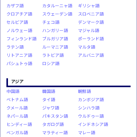
カザフ語
カタルーニャ語
ギリシャ語
クロアチア語
スウェーデン語
スロベニア語
セルビア語
チェコ語
デンマーク語
ノルウェー語
ハンガリー語
マジャル語
フィンランド語
ブルガリア語
ポーランド語
ラテン語
ルーマニア語
マルタ語
リトアニア語
ラトビア語
アルバニア語
パシュトゥ語
ロシア語
アジア
中国語
韓国語
朝鮮語
ベトナム語
タイ語
カンボジア語
クメール語
ジャワ語
シンハラ語
ネパール語
パキスタン語
ウルドゥー語
ヒンディー語
タガログ語
インドネシア語
ベンガル語
マラティー語
マレー語