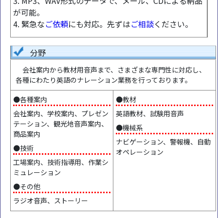
3. MP3、WAV形式のデータで、メール、CDによる納品
が可能。
4. 緊急な
ご依頼
にも対応。先ずは
ご相談
ください。
分野
会社案内から教材用音声まで、さまざまな専門性に対応し、
各種にわたり英語のナレーション業務を行っております。
●各種案内
●教材
会社案内、学校案内、プレゼン
英語教材、試験用音声
テーション、観光地音声案内、
●機械系
商品案内
ナビゲーション、警報機、自動
●技術
オペレーション
工場案内、技術指導用、作業シ
ミュレーション
●その他
ラジオ音声、ストーリー