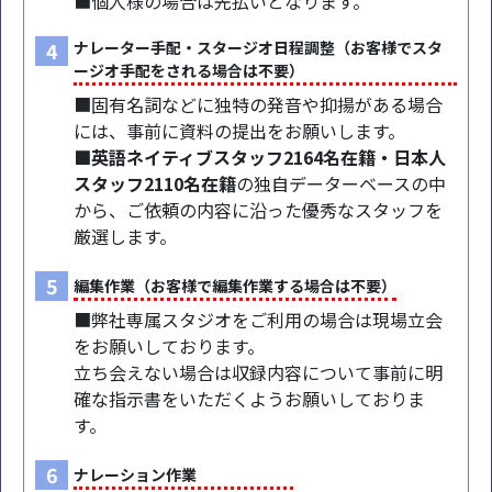
■個人様の場合は先払いとなります。
4
ナレーター手配・スタージオ日程調整（お客様でスタ
ージオ手配をされる場合は不要）
■固有名詞などに独特の発音や抑揚がある場合
には、事前に資料の提出をお願いします。
■英語ネイティブスタッフ2164名在籍・日本人
スタッフ2110名在籍
の独自データーベースの中
から、ご依頼の内容に沿った優秀なスタッフを
厳選します。
5
編集作業（お客様で編集作業する場合は不要）
■弊社専属スタジオをご利用の場合は現場立会
をお願いしております。
立ち会えない場合は収録内容について事前に明
確な指示書をいただくようお願いしておりま
す。
6
ナレーション作業