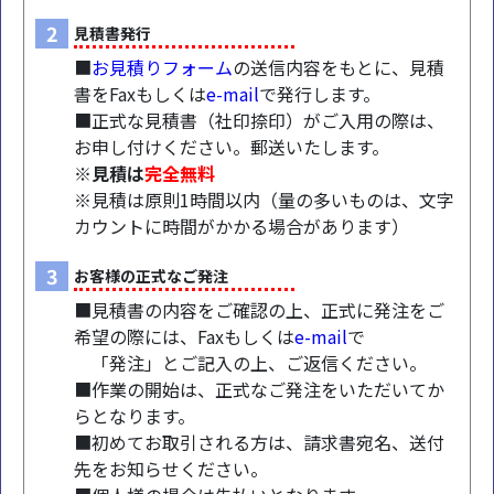
2
見積書発行
■
お見積りフォーム
の送信内容をもとに、見積
書をFaxもしくは
e-mail
で発行します。
■正式な見積書（社印捺印）がご入用の際は、
お申し付けください。郵送いたします。
※見積は
完全無料
※見積は原則1時間以内（量の多いものは、文字
カウントに時間がかかる場合があります）
3
お客様の正式なご発注
■見積書の内容をご確認の上、正式に発注をご
希望の際には、Faxもしくは
e-mail
で
「発注」とご記入の上、ご返信ください。
■作業の開始は、正式なご発注をいただいてか
らとなります。
■初めてお取引される方は、請求書宛名、送付
先をお知らせください。