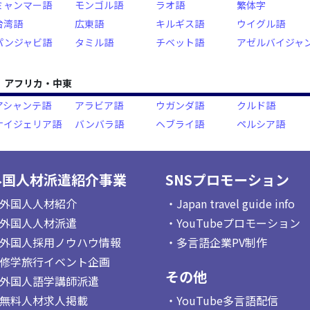
ミャンマー語
モンゴル語
ラオ語
繁体字
台湾語
広東語
キルギス語
ウイグル語
パンジャビ語
タミル語
チベット語
アゼルバイジャ
アフリカ・中東
アシャンテ語
アラビア語
ウガンダ語
クルド語
ナイジェリア語
バンバラ語
ヘブライ語
ペルシア語