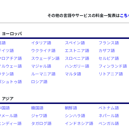
その他の言語やサービスの料金一覧表は
こち
ヨーロッパ
英語
イタリア語
スペイン語
フランス語
ドイツ語
ウクライナ語
エストニア語
カザフ語
クロアチア語
スウェーデン語
スロベニア語
セルビア語
ノルウェー語
マジャル語
ハンガリー語
フィンランド語
ラテン語
ルーマニア語
マルタ語
リトアニア語
パシュトゥ語
ロシア語
アジア
中国語
韓国語
朝鮮語
ベトナム語
クメール語
ジャワ語
シンハラ語
ネパール語
ヒンディー語
タガログ語
インドネシア語
ベンガル語