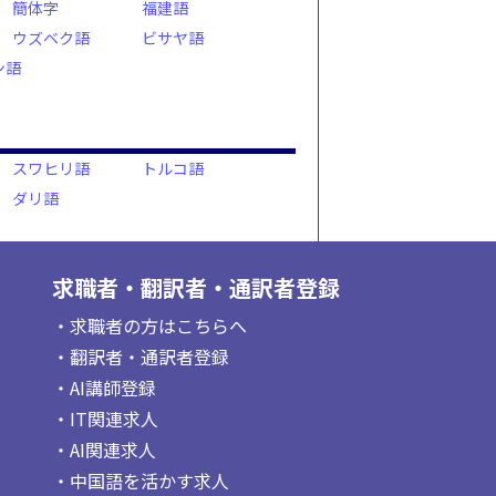
簡体字
福建語
ウズベク語
ビサヤ語
ン語
スワヒリ語
トルコ語
ダリ語