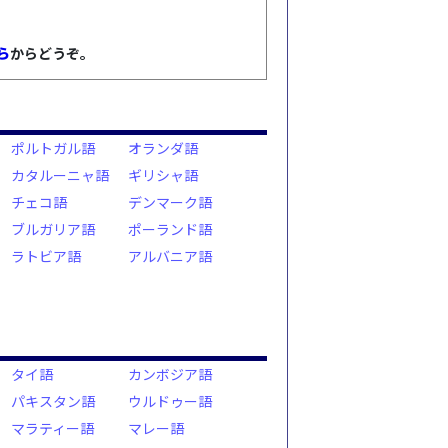
ら
からどうぞ。
ポルトガル語
オランダ語
カタルーニャ語
ギリシャ語
チェコ語
デンマーク語
ブルガリア語
ポーランド語
ラトビア語
アルバニア語
タイ語
カンボジア語
パキスタン語
ウルドゥー語
マラティー語
マレー語