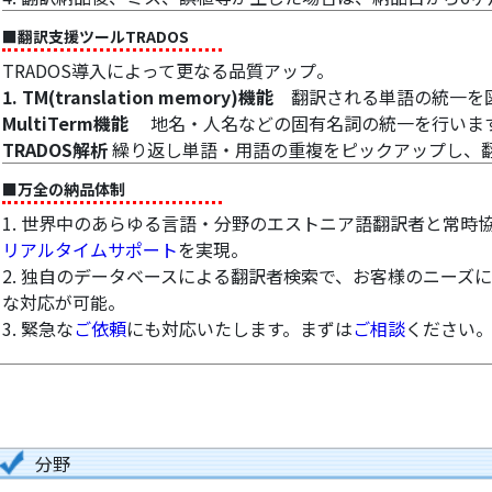
■翻訳支援ツールTRADOS
TRADOS導入によって更なる品質アップ。
1. TM(translation memory)機能
翻訳される単語の統一を図
MultiTerm機能
地名・人名などの固有名詞の統一を行いま
TRADOS解析
繰り返し単語・用語の重複をピックアップし、
■万全の納品体制
1. 世界中のあらゆる言語・分野のエストニア語翻訳者と常時
リアルタイムサポート
を実現。
2. 独自のデータベースによる翻訳者検索で、お客様のニーズ
な対応が可能。
3. 緊急な
ご依頼
にも対応いたします。まずは
ご相談
ください
分野