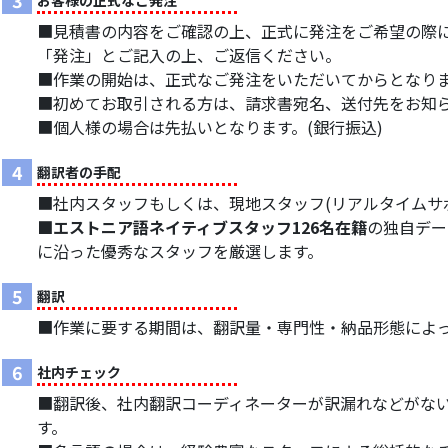
3
お客様の正式なご発注
■見積書の内容をご確認の上、正式に発注をご希望の際に
「発注」とご記入の上、ご返信ください。
■作業の開始は、正式なご発注をいただいてからとなり
■初めてお取引される方は、請求書宛名、送付先をお知
■個人様の場合は先払いとなります。(銀行振込)
4
翻訳者の手配
■社内スタッフもしくは、現地スタッフ(リアルタイムサ
■エストニア語ネイティブスタッフ126名在籍
の独自デー
に沿った優秀なスタッフを厳選します。
5
翻訳
■作業に要する期間は、翻訳量・専門性・納品形態によ
6
社内チェック
■翻訳後、社内翻訳コーディネーターが訳漏れなどがな
す。