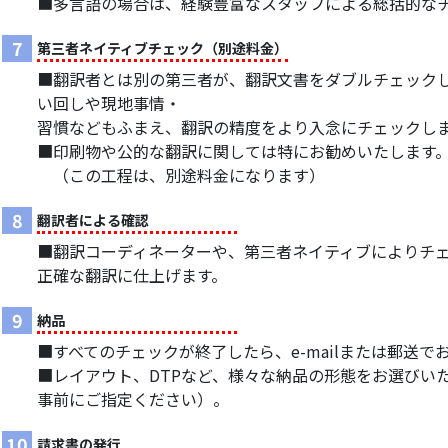
■多言語の場合は、経験豊富なスタッフによる総括的な
7
第三者ネイティブチェック（別途料金）
■翻訳者とは別の第三者が、翻訳文書をダブルチェック
い回しや現地事情・
習慣などもふまえ、翻訳の精度をより入念にチェックし
■印刷物や公的な翻訳に関しては特にお勧めいたします
（この工程は、別途料金になります）
8
翻訳者による確認
■翻訳コーディネーターや、第三者ネイティブによりチ
正確な翻訳に仕上げます。
9
納品
■すべてのチェックが終了したら、e-mailまたは郵送
■レイアウト、DTPなど、様々な納品の形態をお選びい
事前にご指定ください）。
10
請求書の発行