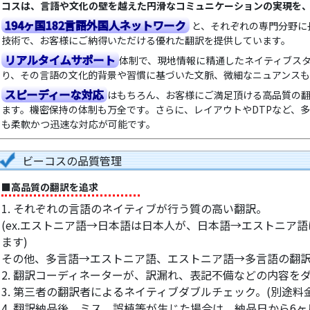
コスは、言語や文化の壁を越えた円滑なコミュニケーションの実現を
194ヶ国182言語外国人ネットワーク
と、それぞれの専門分野に
技術で、お客様にご納得いただける優れた翻訳を提供しています。
リアルタイムサポート
体制で、現地情報に精通したネイティブス
り、その言語の文化的背景や習慣に基づいた文脈、微細なニュアンスも
スピーディーな対応
はもちろん、お客様にご満足頂ける高品質の
ます。機密保持の体制も万全です。さらに、レイアウトやDTPなど、
も柔軟かつ迅速な対応が可能です。
ビーコスの品質管理
■高品質の翻訳を追求
1. それぞれの言語のネイティブが行う質の高い翻訳。
(ex.エストニア語→日本語は日本人が、日本語→エストニア
ます)
その他、多言語→エストニア語、エストニア語→多言語の翻
2. 翻訳コーディネーターが、訳漏れ、表記不備などの内容を
3. 第三者の翻訳者によるネイティブダブルチェック。(別途料金
4. 翻訳納品後、ミス、誤植等が生じた場合は、納品日から6