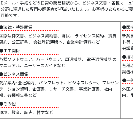
Eメール・手紙などの日常の簡易翻訳から、ビジネス文書・各種マニュ
分野に精通した専門の翻訳者が担当いたします。お客様のあらゆるご
可能です。
●法律・特許関係
●医
国際法律文書、ビジネス契約書、訴状、 ライセンス契約、賃貸
新薬
契約、公正証書、 会社登記簿謄本、企業会計資料など
ト等
会議
●ＩＴ関係
●技
各種ソフトウェア、ハードウェア、周辺機器、 電子通信機器 の
マニュアル、ユーザーズガイドなど
各種
設機
●ビジネス関係
●一
商品案内･会社案内、パンフレット、ビジネスレター、 プレゼン
テーション資料、企画書、リサーチ文書、 事業計画書、社内
外国
報、各種報告書など
内、
●その他
環境、教育、歴史、哲学など