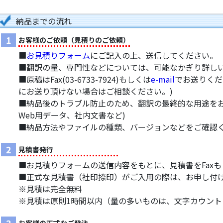
納品までの流れ
1
お客様のご依頼（見積りのご依頼）
■
お見積りフォーム
にご記入の上、送信してください。
■翻訳の量、専門性などについては、可能なかぎり詳し
■原稿はFax(03-6733-7924)もしくは
e-mail
でお送りくだ
にお送り頂けない場合はご相談ください。)
■納品後のトラブル防止のため、翻訳の最終的な用途をお
Web用データ、社内文書など)
■納品方法やファイルの種類、バージョンなどをご確認
2
見積書発行
■お見積りフォームの送信内容をもとに、見積書をFax
■正式な見積書（社印捺印）がご入用の際は、お申し付
※見積は完全無料
※見積は原則1時間以内（量の多いものは、文字カウン