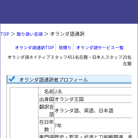
＞
＞ オランダ語通訳
TOP
取り扱い言語
オランダ語通訳TOP
見積り
オランダ語サービス一覧
オランダ語ネイティブスタッフ451名在籍・日本人スタッフ20名
在籍
オランダ語通訳者プロフィール
名前
J.B.
出身国
オランダ王国
翻訳言
オランダ語、英語、日本語
語
在日年
7年
数：
専門得
歴史・哲学・武道と刀剣観関連、機械