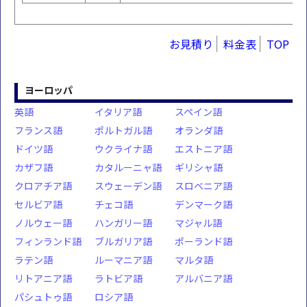
お見積り
料金表
TOP
ヨーロッパ
英語
イタリア語
スペイン語
フランス語
ポルトガル語
オランダ語
ドイツ語
ウクライナ語
エストニア語
カザフ語
カタルーニャ語
ギリシャ語
クロアチア語
スウェーデン語
スロベニア語
セルビア語
チェコ語
デンマーク語
ノルウェー語
ハンガリー語
マジャル語
フィンランド語
ブルガリア語
ポーランド語
ラテン語
ルーマニア語
マルタ語
リトアニア語
ラトビア語
アルバニア語
パシュトゥ語
ロシア語