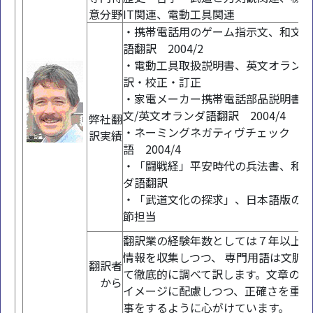
意分野
IT関連、電動工具関連
・携帯電話用のゲーム指示文、和文オ
語翻訳 2004/2
・電動工具取扱説明書、英文オランダ
訳・校正・訂正
・家電メーカー携帯電話部品説明書
文/英文オランダ語翻訳 2004/4
弊社翻
・ネーミングネガティヴチェック オ
訳実績
語 2004/4
・「闘戦経」平安時代の兵法書、和文
ダ語翻訳
・「武道文化の探求」、日本語版の第
節担当
翻訳業の経験年数としては７年以上。
情報を収集しつつ、 専門用語は文脈
翻訳者
て徹底的に調べて訳します。文章のス
から
イメージに配慮しつつ、正確さを重視
事をするように心がけています。