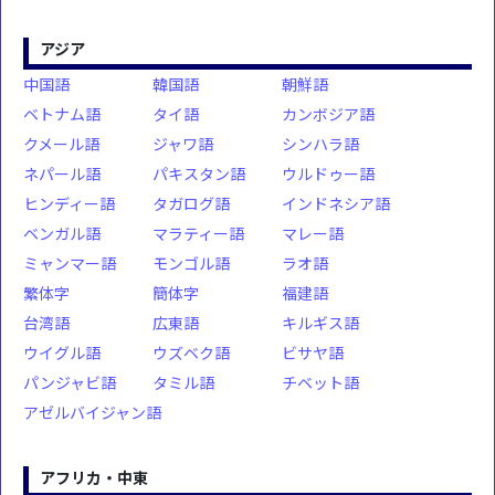
アジア
中国語
韓国語
朝鮮語
ベトナム語
タイ語
カンボジア語
クメール語
ジャワ語
シンハラ語
ネパール語
パキスタン語
ウルドゥー語
ヒンディー語
タガログ語
インドネシア語
ベンガル語
マラティー語
マレー語
ミャンマー語
モンゴル語
ラオ語
繁体字
簡体字
福建語
台湾語
広東語
キルギス語
ウイグル語
ウズベク語
ビサヤ語
パンジャビ語
タミル語
チベット語
アゼルバイジャン語
アフリカ・中東