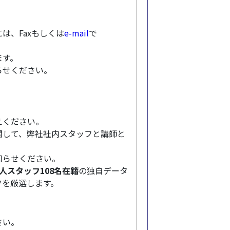
は、Faxもしくは
e-mail
で
ます。
らせください。
えください。
関して、弊社社内スタッフと講師と
知らせください。
人スタッフ108名在籍
の独自データ
フを厳選します。
さい。