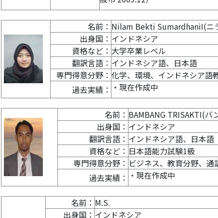
名前：
Nilam Bekti Sumardha
出身国：
インドネシア
資格など：
大学卒業レベル
翻訳言語：
インドネシア語、日本語
専門得意分野：
化学、環境、インドネシア語
・現在作成中
過去実績：
名前：
BAMBANG TRISAKT
出身国：
インドネシア
翻訳言語：
インドネシア語、日本語
資格など：
日本語能力試験1級
専門得意分野：
ビジネス、教育分野、通
・現在作成中
過去実績：
名前：
M.S.
出身国：
インドネシア