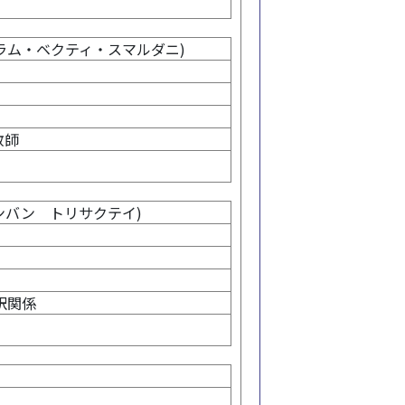
niI(ニラム・ベクティ・スマルダニ)
教師
I(バンバン トリサクテイ)
訳関係