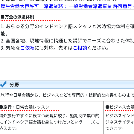
厚生労働大臣許可 派遣業務： 一般労働者派遣事業 許可番号 般13
■万全の派遣体制
1. あらゆる分野のインドネシア語スタッフと常時協力体制を
能。
2. 全国各地、現地情報に精通した講師でニーズに合わせた体
3. 緊急な
ご依頼
にも対応。先ずは
ご相談
ください。
分野
旅行や日常会話から、ビジネスなどの専門的・技術的な内容のものま
●旅行・日常会話レッスン
●ビジネス会
海外旅行ですぐに役立つ表現に絞り、短期間で集中的
ビジネスイン
にインドネシア語会話を身につけたいというニーズに
ジネスライテ
応えます。
できます。