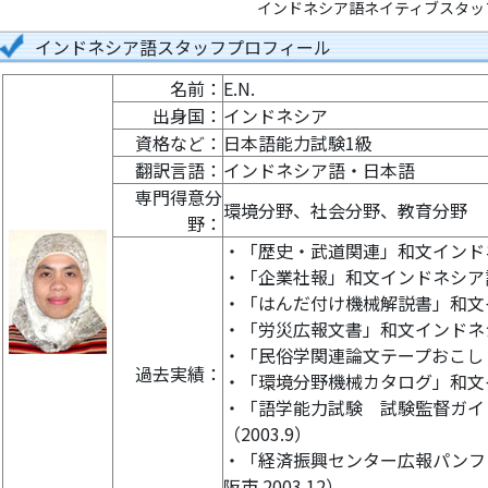
インドネシア語ネイティブスタッフ
インドネシア語スタッフプロフィール
名前：
E.N.
出身国：
インドネシア
資格など：
日本語能力試験1級
翻訳言語：
インドネシア語・日本語
専門得意分
環境分野、社会分野、教育分野
野：
・「歴史・武道関連」和文インドネシ
・「企業社報」和文インドネシア語訳
・「はんだ付け機械解説書」和文イ
・「労災広報文書」和文インドネシア
・「民俗学関連論文テープおこし（国
過去実績：
・「環境分野機械カタログ」和文イ
・「語学能力試験 試験監督ガイ
（2003.9）
・「経済振興センター広報パンフ
阪市 2003.12）