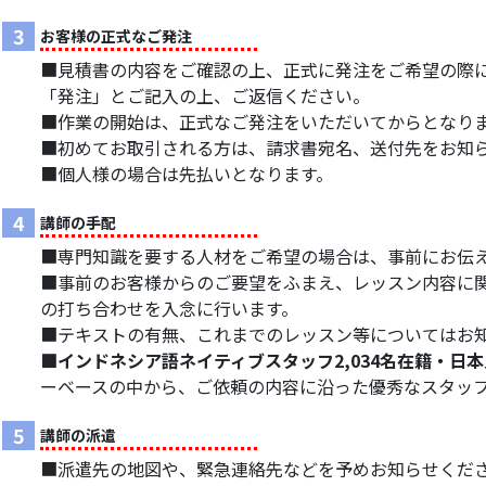
3
お客様の正式なご発注
■見積書の内容をご確認の上、正式に発注をご希望の際に
「発注」とご記入の上、ご返信ください。
■作業の開始は、正式なご発注をいただいてからとなり
■初めてお取引される方は、請求書宛名、送付先をお知
■個人様の場合は先払いとなります。
4
講師の手配
■専門知識を要する人材をご希望の場合は、事前にお伝
■事前のお客様からのご要望をふまえ、レッスン内容に
の打ち合わせを入念に行います。
■テキストの有無、これまでのレッスン等についてはお
■インドネシア語ネイティブスタッフ2,034名在籍・日本
ーベースの中から、ご依頼の内容に沿った優秀なスタッ
5
講師の派遣
■派遣先の地図や、緊急連絡先などを予めお知らせくだ