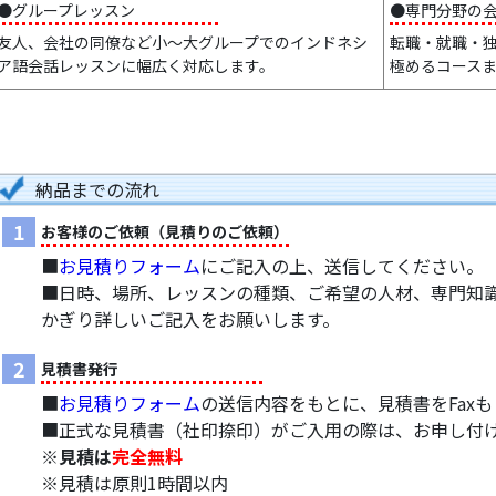
●グループレッスン
●専門分野の
友人、会社の同僚など小～大グループでのインドネシ
転職・就職・
ア語会話レッスンに幅広く対応します。
極めるコース
納品までの流れ
1
お客様のご依頼（見積りのご依頼）
■
お見積りフォーム
にご記入の上、送信してください。
■日時、場所、レッスンの種類、ご希望の人材、専門知
かぎり詳しいご記入をお願いします。
2
見積書発行
■
お見積りフォーム
の送信内容をもとに、見積書をFax
■正式な見積書（社印捺印）がご入用の際は、お申し付
※見積は
完全無料
※見積は原則1時間以内