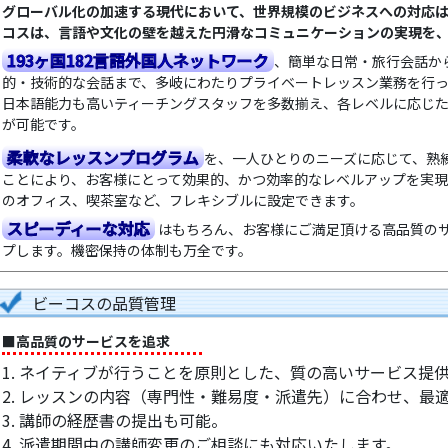
グローバル化の加速する現代において、世界規模のビジネスへの対応
コスは、言語や文化の壁を越えた円滑なコミュニケーションの実現を
193ヶ国182言語外国人ネットワーク
、簡単な日常・旅行会話か
的・技術的な会話まで、多岐にわたりプライベートレッスン業務を行
日本語能力も高いティーチングスタッフを多数揃え、各レベルに応じ
が可能です。
柔軟なレッスンプログラム
を、一人ひとりのニーズに応じて、熟
ことにより、お客様にとって効果的、かつ効率的なレベルアップを実
のオフィス、喫茶室など、フレキシブルに設定できます。
スピーディーな対応
はもちろん、お客様にご満足頂ける高品質の
プします。機密保持の体制も万全です。
ビーコスの品質管理
■高品質のサービスを追求
1. ネイティブが行うことを原則とした、質の高いサービス提
2. レッスンの内容（専門性・難易度・派遣先）に合わせ、最
3. 講師の経歴書の提出も可能。
4. 派遣期間中の講師変更のご相談にも対応いたします。