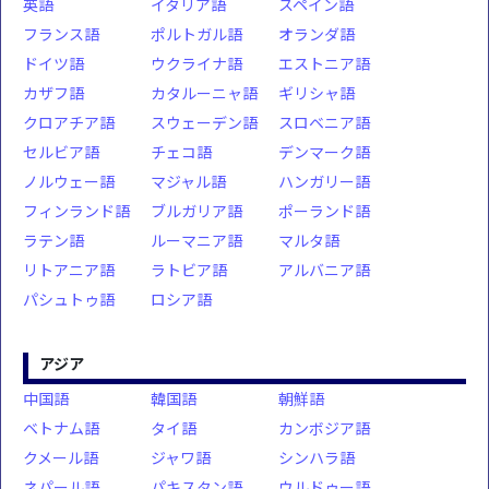
英語
イタリア語
スペイン語
フランス語
ポルトガル語
オランダ語
ドイツ語
ウクライナ語
エストニア語
カザフ語
カタルーニャ語
ギリシャ語
クロアチア語
スウェーデン語
スロベニア語
セルビア語
チェコ語
デンマーク語
ノルウェー語
マジャル語
ハンガリー語
フィンランド語
ブルガリア語
ポーランド語
ラテン語
ルーマニア語
マルタ語
リトアニア語
ラトビア語
アルバニア語
パシュトゥ語
ロシア語
アジア
中国語
韓国語
朝鮮語
ベトナム語
タイ語
カンボジア語
クメール語
ジャワ語
シンハラ語
ネパール語
パキスタン語
ウルドゥー語