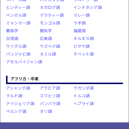
ヒンディー語
タガログ語
インドネシア語
ベンガル語
マラティー語
マレー語
ミャンマー語
モンゴル語
ラオ語
繁体字
簡体字
福建語
台湾語
広東語
キルギス語
ウイグル語
ウズベク語
ビサヤ語
パンジャビ語
タミル語
チベット語
アゼルバイジャン語
アフリカ・中東
アシャンテ語
アラビア語
ウガンダ語
クルド語
スワヒリ語
トルコ語
ナイジェリア語
バンバラ語
ヘブライ語
ペルシア語
ダリ語