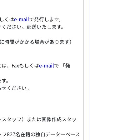
もしくは
e-mail
で発行します。
けください。郵送いたします。
トに時間がかかる場合があります）
は、Faxもしくは
e-mail
で 「発
ます。
らせください。
トスタッフ）または画像作成スタッ
フ827名在籍
の独自データーベース