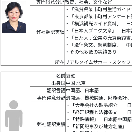
専門得意分野
教育、社会、文化など
・「滋賀県某市町村生活ガイド
・「東京都某市町村アンケート
・「横浜観光ガイド資料」 日
・「日本人ブログ文章」 日本
弊社翻訳実績
・「日系大手企業の売買契約書
・「法律条文、規則制度」 中
・その他多数の実績あり
所在
リアルタイムサポートスタッフ
名前
袁紅
出身国
中国 北京
翻訳言語
中国語、日本語
専門得意分野
済関連、機械関連、財務会計、
・「大手会社の製品紹介」 日
・「経理規程と法律条文」 日
・「特許情報」 日本語中国語
弊社翻訳実績
・「新聞記事及び地方名産」 