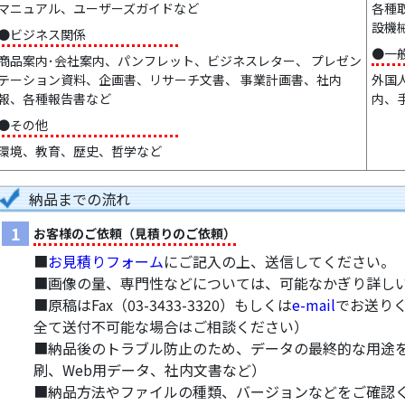
マニュアル、ユーザーズガイドなど
各種
設機
●ビジネス関係
●一
商品案内･会社案内、パンフレット、ビジネスレター、 プレゼン
テーション資料、企画書、リサーチ文書、 事業計画書、社内
外国
報、各種報告書など
内、
●その他
環境、教育、歴史、哲学など
納品までの流れ
1
お客様のご依頼（見積りのご依頼）
■
お見積りフォーム
にご記入の上、送信してください。
■画像の量、専門性などについては、可能なかぎり詳し
■原稿はFax（03-3433-3320）もしくは
e-mail
でお送り
全て送付不可能な場合はご相談ください）
■納品後のトラブル防止のため、データの最終的な用途
刷、Web用データ、社内文書など）
■納品方法やファイルの種類、バージョンなどをご確認