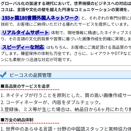
グローバル化の加速する現代において、世界規模のビジネスへの対応
コスは、言語や文化の壁を越えた円滑なコミュニケーションの実現を
193ヶ国180言語外国人ネットワーク
と、それぞれの専門分野に
技術で、お客様にご納得いただける優れたサービスを提供しています。
リアルタイムサポート
体制で、現地情報に精通したネイティブス
り、その言語の文化的背景や習慣に基づいた画像作成を的確に実現し
スピーディーな対応
はもちろん、お客様にご満足頂ける高品質の
プします。機密保持の体制も万全です。さらに、レイアウトやDTPな
ンにも柔軟かつ迅速な対応が可能です。
ビーコスの品質管理
■高品質のサービスを追求
1. ネイティブが行うことを原則とした、質の高い画像作成サ
2. コーディネーターが、内容をダブルチェック。
3.登録後、ミス等が生じた場合は、納品日から6ヶ月にわたり
■万全の納品体制
1. 世界中のあらゆる言語・分野の中国語スタッフと常時協力