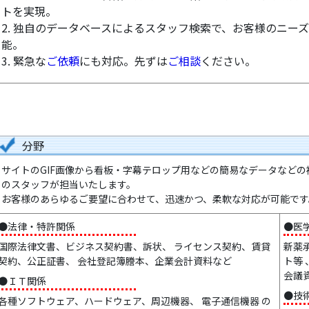
トを実現。
2. 独自のデータベースによるスタッフ検索で、お客様のニー
能。
3. 緊急な
ご依頼
にも対応。先ずは
ご相談
ください。
分野
サイトのGIF画像から看板・字幕テロップ用などの簡易なデータなど
のスタッフが担当いたします。
お客様のあらゆるご要望に合わせて、迅速かつ、柔軟な対応が可能です
●法律・特許関係
●医
国際法律文書、ビジネス契約書、訴状、 ライセンス契約、賃貸
新薬
契約、公正証書、 会社登記簿謄本、企業会計資料など
ト等
会議
●ＩＴ関係
●技
各種ソフトウェア、ハードウェア、周辺機器、 電子通信機器 の