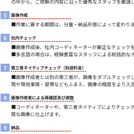
の中から、ご依頼の内容に沿った優秀なスタッフを厳選
5
画像作成
■作業に要する期間は、分量・納品形態によって変わり
6
社内チェック
■画像作成後、社内コーディネーターが厳正なチェック
■多言語の場合は、経験豊富なスタッフによる総括的な
7
第三者ネイティブチェック（別途料金）
■画像作成者とは別の第三者が、画像をダブルチェック
現や現地事情・習慣などもふまえ、画像の精度をより入
8
画像作成者による再確認及び調整
■コーディネーターや、第三者ネイティブによりチェッ
質な画像に仕上げます。
9
納品