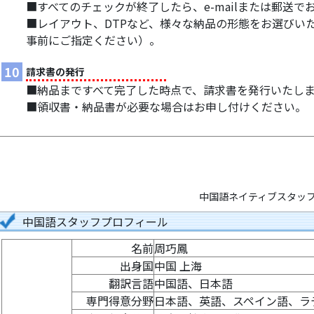
■すべてのチェックが終了したら、e-mailまたは郵送
■レイアウト、DTPなど、様々な納品の形態をお選びい
事前にご指定ください）。
10
請求書の発行
■納品まですべて完了した時点で、請求書を発行いたし
■領収書・納品書が必要な場合はお申し付けください。
中国語ネイティブスタッフ2
中国語スタッフプロフィール
名前
周巧鳳
出身国
中国 上海
翻訳言語
中国語、日本語
専門得意分野
日本語、英語、スペイン語、ラ