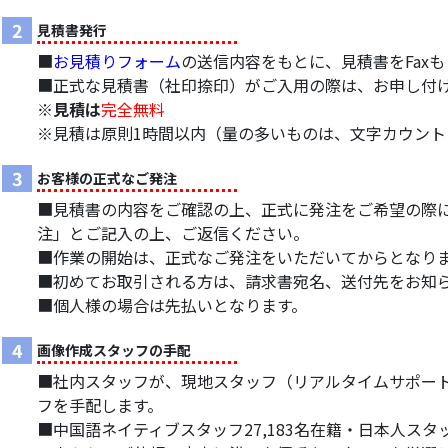
2
見積書発行
■
お見積りフォーム
の送信内容をもとに、見積書をFax
■正式な見積書（社印捺印）がご入用の際は、お申し付
※見積は
完全無料
※見積は原則1時間以内（量の多いものは、文字カウン
3
お客様の正式なご発注
■見積書の内容をご確認の上、正式に発注をご希望の際に
注」とご記入の上、ご返信ください。
■作業の開始は、正式なご発注をいただいてからとなり
■初めてお取引される方は、請求書宛名、送付先をお知
■個人様の場合は先払いとなります。
4
画像作成スタッフの手配
■社内スタッフが、現地スタッフ（リアルタイムサポー
フを手配します。
■中国語ネイティブスタッフ27,183名在籍・日本人スタッ