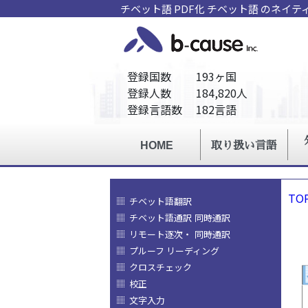
チベット語 PDF化 チベット語 のネイ
TO