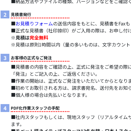
■納品方法やファイルの種類、バージョンなどをご確認
2
見積書発行
■
お見積りフォーム
の送信内容をもとに、見積書をFax
■正式な見積書（社印捺印）がご入用の際は、お申し付
※見積は
完全無料
※見積は原則1時間以内（量の多いものは、文字カウン
3
お客様の正式なご発注
■見積書の内容をご確認の上、正式に発注をご希望の際に
「発注」とご記入の上、ご返信ください。
■作業の開始は、正式なご発注をいただいてからとなり
■初めてお取引される方は、請求書宛名、送付先をお知
■個人様の場合は先払いとなります。
4
PDF化作業スタッフの手配
■社内スタッフもしくは、現地スタッフ（リアルタイム
ます。