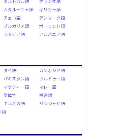
ポルトガル語
オランダ語
カタルーニャ語
ギリシャ語
チェコ語
デンマーク語
ブルガリア語
ポーランド語
ラトビア語
アルバニア語
タイ語
カンボジア語
パキスタン語
ウルドゥー語
マラティー語
マレー語
簡体字
福建語
キルギス語
パンジャビ語
ン語