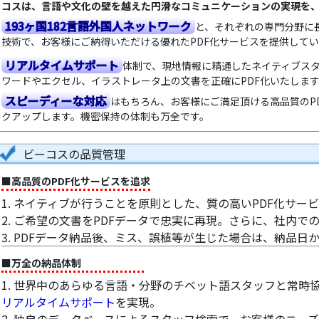
コスは、言語や文化の壁を越えた円滑なコミュニケーションの実現を
193ヶ国182言語外国人ネットワーク
と、それぞれの専門分野に
技術で、お客様にご納得いただける優れたPDF化サービスを提供して
リアルタイムサポート
体制で、現地情報に精通したネイティブス
ワードやエクセル、イラストレータ上の文書を正確にPDF化いたしま
スピーディーな対応
はもちろん、お客様にご満足頂ける高品質のP
クアップします。機密保持の体制も万全です。
ビーコスの品質管理
■高品質のPDF化サービスを追求
1. ネイティブが行うことを原則とした、質の高いPDF化サー
2. ご希望の文書をPDFデータで忠実に再現。さらに、社内で
3. PDFデータ納品後、ミス、誤植等が生じた場合は、納品日
■万全の納品体制
1. 世界中のあらゆる言語・分野のチベット語スタッフと常時
リアルタイムサポート
を実現。