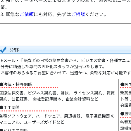
2. 独自のデータベースによるスタッフ検索で、お客様のニー
能。
3. 緊急な
ご依頼
にも対応。先ずは
ご相談
ください。
分野
Eメール・手紙などの日常の簡易文書から、ビジネス文書・各種マニュ
分野に精通した専門のPDF化スタッフが担当いたします。
お客様のあらゆるご要望に合わせて、迅速かつ、柔軟な対応が可能です
●法律・特許関係
●医
国際法律文書、ビジネス契約書、訴状、 ライセンス契約、賃貸
新薬
契約、公正証書、 会社登記簿謄本、企業会計資料など
ト等
会議
●ＩＴ関係
●技
各種ソフトウェア、ハードウェア、周辺機器、 電子通信機器 の
マニュアル、ユーザーズガイドなど
各種
設機
●ビジネス関係