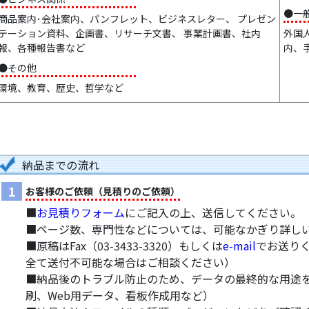
●一
商品案内･会社案内、パンフレット、ビジネスレター、 プレゼン
テーション資料、企画書、リサーチ文書、 事業計画書、社内
外国
報、各種報告書など
内、
●その他
環境、教育、歴史、哲学など
納品までの流れ
1
お客様のご依頼（見積りのご依頼）
■
お見積りフォーム
にご記入の上、送信してください。
■ページ数、専門性などについては、可能なかぎり詳し
■原稿はFax（03-3433-3320）もしくは
e-mail
でお送り
全て送付不可能な場合はご相談ください）
■納品後のトラブル防止のため、データの最終的な用途
刷、Web用データ、看板作成用など）