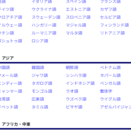
英語
イタリア語
スペイン語
フランス語
ドイツ語
ウクライナ語
エストニア語
カザフ語
クロアチア語
スウェーデン語
スロベニア語
セルビア語
ノルウェー語
ハンガリー語
マジャル語
フィンランド語
ラテン語
ルーマニア語
マルタ語
リトアニア語
パシュトゥ語
ロシア語
アジア
中国語
韓国語
朝鮮語
ベトナム語
クメール語
ジャワ語
シンハラ語
ネパール語
ヒンディー語
タガログ語
インドネシア語
ベンガル語
ミャンマー語
モンゴル語
ラオ語
繁体字
台湾語
広東語
ウズベク語
ウイグル語
チベット語
タミル語
ビサヤ語
アゼルバイジャ
アフリカ・中東