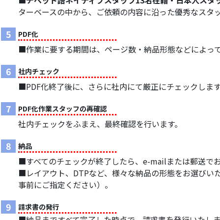
■チベット語ネイティブスタッフ13名在籍・日本人スタ
ターベースの中から、ご依頼の内容に沿った優秀なスタ
5
PDF化
■作業に要する期間は、ページ数・納品形態などによっ
6
社内チェック
■PDF化終了後に、さらに社内にて厳正にチェックしま
7
PDF化作業スタッフの再確認
社内チェックをふまえ、最終確認を行います。
8
納品
■すべてのチェックが終了したら、e-mailまたは郵送
■レイアウト、DTPなど、様々な納品の形態をお選びい
事前にご指定ください）。
9
請求書の発行
■納品まですべて完了した時点で、請求書を発行いたし