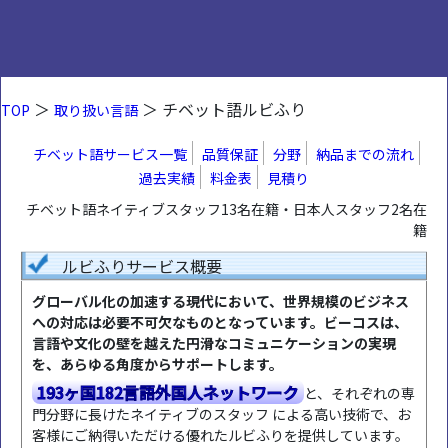
＞
＞ チベット語ルビふり
TOP
取り扱い言語
チベット語サービス一覧
品質保証
分野
納品までの流れ
過去実績
料金表
見積り
チベット語ネイティブスタッフ13名在籍・日本人スタッフ2名在
籍
ルビふりサービス概要
グローバル化の加速する現代において、世界規模のビジネス
への対応は必要不可欠なものとなっています。ビーコスは、
言語や文化の壁を越えた円滑なコミュニケーションの実現
を、あらゆる角度からサポートします。
193ヶ国182言語外国人ネットワーク
と、それぞれの専
門分野に長けたネイティブのスタッフ による高い技術で、お
客様にご納得いただける優れたルビふりを提供しています。