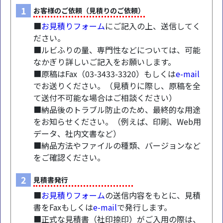
1
お客様のご依頼（見積りのご依頼）
■
お見積りフォーム
にご記入の上、送信してく
ださい。
■ルビふりの量、専門性などについては、可能
なかぎり詳しいご記入をお願いします。
■原稿はFax（03-3433-3320）もしくは
e-mail
でお送りください。（見積りに際し、原稿を全
て送付不可能な場合はご相談ください）
■納品後のトラブル防止のため、最終的な用途
をお知らせください。（例えば、印刷、Web用
データ、社内文書など）
■納品方法やファイルの種類、バージョンなど
をご確認ください。
2
見積書発行
■
お見積りフォーム
の送信内容をもとに、見積
書をFaxもしくは
e-mail
で発行します。
■正式な見積書（社印捺印）がご入用の際は、