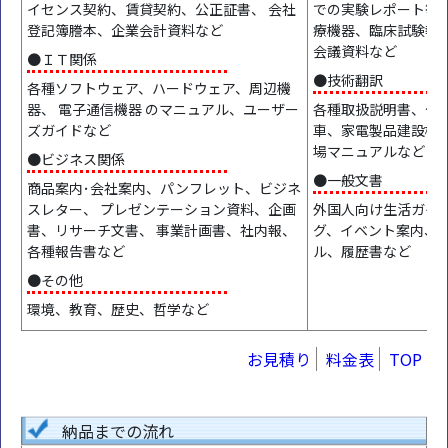
イセンス契約、賃貸契約、公正証書、 会社
での実験レポート等 
登記簿謄本、企業会計資料など
療機器、臨床試験報
会議資料など
●ＩＴ関係
●技術翻訳
各種ソフトウェア、ハードウェア、周辺機
器、 電子通信機器 のマニュアル、ユーザー
各種取扱説明書、仕
ズガイドなど
車、家電製品建設機
場マニュアルなど
●ビジネス関係
●一般文書
商品案内･会社案内、パンフレット、ビジネ
スレター、 プレゼンテーション資料、企画
外国人向け生活ガイド
書、リサーチ文書、 事業計画書、社内報、
グ、イベント案内、
各種報告書など
ル、履歴書など
●その他
環境、教育、歴史、哲学など
お見積り
料金表
TOP
納品までの流れ