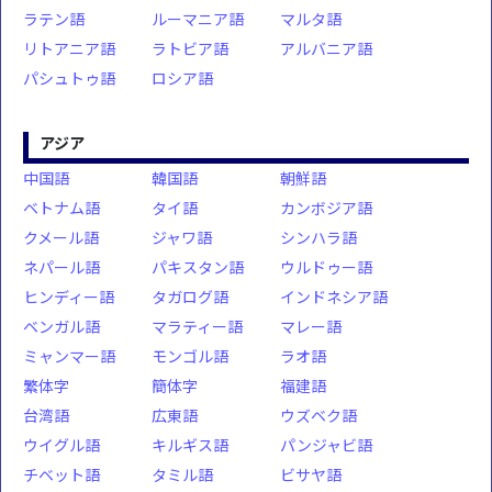
ラテン語
ルーマニア語
マルタ語
リトアニア語
ラトビア語
アルバニア語
パシュトゥ語
ロシア語
アジア
中国語
韓国語
朝鮮語
ベトナム語
タイ語
カンボジア語
クメール語
ジャワ語
シンハラ語
ネパール語
パキスタン語
ウルドゥー語
ヒンディー語
タガログ語
インドネシア語
ベンガル語
マラティー語
マレー語
ミャンマー語
モンゴル語
ラオ語
繁体字
簡体字
福建語
台湾語
広東語
ウズベク語
ウイグル語
キルギス語
パンジャビ語
チベット語
タミル語
ビサヤ語