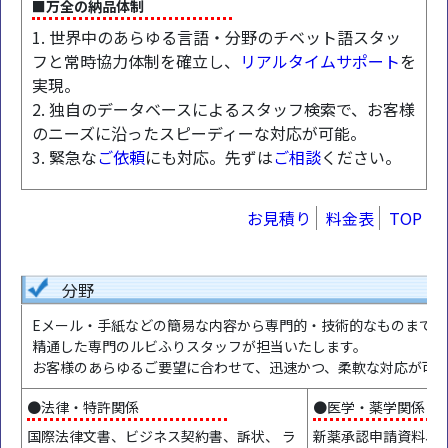
■万全の納品体制
1. 世界中のあらゆる言語・分野のチベット語スタッ
フと常時協力体制を確立し、
リアルタイムサポート
を
実現。
2. 独自のデータベースによるスタッフ検索で、お客様
のニーズに沿ったスピーディーな対応が可能。
3. 緊急な
ご依頼
にも対応。先ずは
ご相談
ください。
お見積り
料金表
TOP
分野
Eメール・手紙などの簡易な内容から専門的・技術的なものまで、
精通した専門のルビふりスタッフが担当いたします。
お客様のあらゆるご要望に合わせて、迅速かつ、柔軟な対応が可
●法律・特許関係
●医学・薬学関係
国際法律文書、ビジネス契約書、訴状、 ラ
新薬承認申請資料、