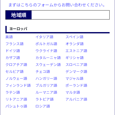
まずはこちらのフォームからお問い合わせください。
地域順
ヨーロッパ
英語
イタリア語
スペイン語
フランス語
ポルトガル語
オランダ語
ドイツ語
ウクライナ語
エストニア語
カザフ語
カタルーニャ語
ギリシャ語
クロアチア語
スウェーデン語
スロベニア語
セルビア語
チェコ語
デンマーク語
ノルウェー語
ハンガリー語
マジャル語
フィンランド語
ブルガリア語
ポーランド語
ラテン語
ルーマニア語
マルタ語
リトアニア語
ラトビア語
アルバニア語
パシュトゥ語
ロシア語