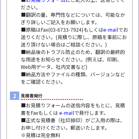
ださい。
■翻訳の量、専門性などについては、可能なか
ぎり詳しいご記入をお願いします。
■原稿はFax(03-6733-7924)もしくは
e-mail
でお
送りください。(見積りに際し、原稿を事前にお
送り頂けない場合はご相談ください。)
■納品後のトラブル防止のため、翻訳の最終的
な用途をお知らせください。(例えば、印刷、
Web用データ、社内文書など)
■納品方法やファイルの種類、バージョンなど
をご確認ください。
2
見積書発行
■お見積りフォームの送信内容をもとに、見積
書をFaxもしくは
e-mail
で発行します。
■正式な見積書（社印捺印）がご入用の際は、
お申し付けください。郵送いたします。
※見積は完全無料