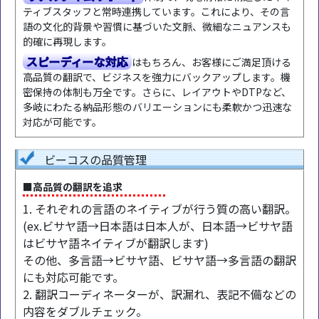
ティブスタッフと常時連携しています。これにより、その言
語の文化的背景や習慣に基づいた文脈、微細なニュアンスも
的確に再現します。
スピーディーな対応
はもちろん、お客様にご満足頂ける
高品質の翻訳で、ビジネスを強力にバックアップします。機
密保持の体制も万全です。さらに、レイアウトやDTPなど、
多岐にわたる納品形態のバリエーションにも柔軟かつ迅速な
対応が可能です。
ビーコスの品質管理
■高品質の翻訳を追求
1. それぞれの言語のネイティブが行う質の高い翻訳。
(ex.ビサヤ語→日本語は日本人が、日本語→ビサヤ語
はビサヤ語ネイティブが翻訳します)
その他、多言語→ビサヤ語、ビサヤ語→多言語の翻訳
にも対応可能です。
2. 翻訳コーディネーターが、訳漏れ、表記不備などの
内容をダブルチェック。