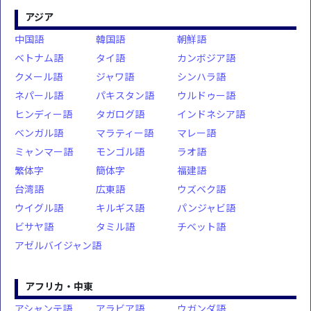
アジア
中国語
韓国語
朝鮮語
ベトナム語
タイ語
カンボジア語
クメール語
ジャワ語
シンハラ語
ネパール語
パキスタン語
ウルドゥー語
ヒンディー語
タガログ語
インドネシア語
ベンガル語
マラティー語
マレー語
ミャンマー語
モンゴル語
ラオ語
繁体字
簡体字
福建語
台湾語
広東語
ウズベク語
ウイグル語
キルギス語
パンジャビ語
ビサヤ語
タミル語
チベット語
アゼルバイジャン語
アフリカ・中東
アシャンテ語
アラビア語
ウガンダ語