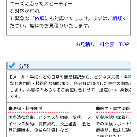
ニーズに沿ったスピーディー
な対応が可能。
3. 緊急な
ご依頼
にも対応いたします。まずは
ご相談
く
ださい。無料でお見積りいたします。
お見積り
料金表
TOP
分野
Eメール・手紙などの日常の簡易翻訳から、ビジネス文書・各種マ
など専門的・技術的な翻訳まで、各分野に精通した専門の翻訳者
します。お客様のあらゆるご要望に合わせて、迅速かつ、柔軟な
です。
●法律・特許関係
●医学・薬学関係
国際法律文書、ビジネス契約書、訴状、 ラ
新薬承認申請資料、
イセンス契約、賃貸契約、公正証書、 会社
での実験レポート等 
登記簿謄本、企業会計資料など
療機器、臨床試験報
会議資料など