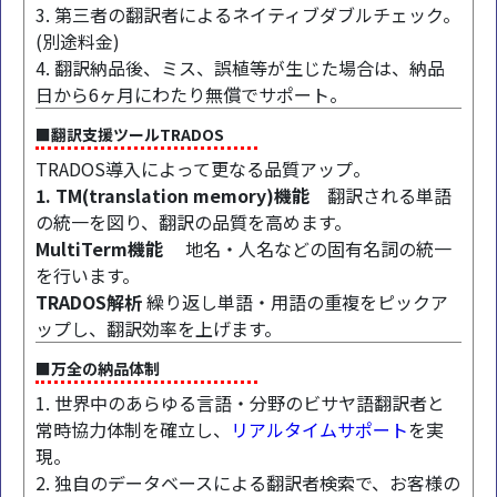
3. 第三者の翻訳者によるネイティブダブルチェック。
(別途料金)
4. 翻訳納品後、ミス、誤植等が生じた場合は、納品
日から6ヶ月にわたり無償でサポート。
■翻訳支援ツールTRADOS
TRADOS導入によって更なる品質アップ。
1. TM(translation memory)機能
翻訳される単語
の統一を図り、翻訳の品質を高めます。
MultiTerm機能
地名・人名などの固有名詞の統一
を行います。
TRADOS解析
繰り返し単語・用語の重複をピックア
ップし、翻訳効率を上げます。
■万全の納品体制
1. 世界中のあらゆる言語・分野のビサヤ語翻訳者と
常時協力体制を確立し、
リアルタイムサポート
を実
現。
2. 独自のデータベースによる翻訳者検索で、お客様の