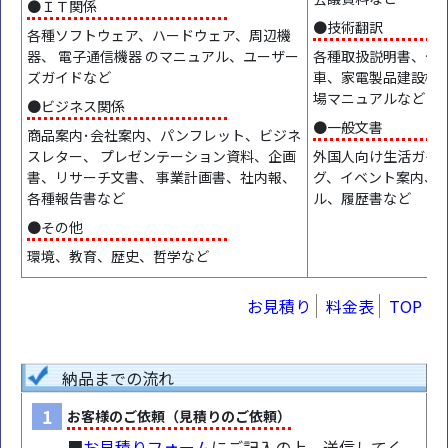
●ＩＴ関係
●技術翻訳
各種ソフトウェア、ハードウェア、周辺機
器、 電子通信機器 のマニュアル、ユーザー
各種取扱説明書、仕
ズガイドなど
車、家電製品建設機
場マニュアルなど
●ビジネス関係
●一般文書
商品案内･会社案内、パンフレット、ビジネ
スレター、 プレゼンテーション資料、企画
外国人向け生活ガイド
書、リサーチ文書、 事業計画書、社内報、
グ、イベント案内、
各種報告書など
ル、履歴書など
●その他
環境、教育、歴史、哲学など
お見積り
料金表
TOP
納品までの流れ
1
お客様のご依頼（見積りのご依頼）
■
お見積りフォーム
にご記入の上、送信してく