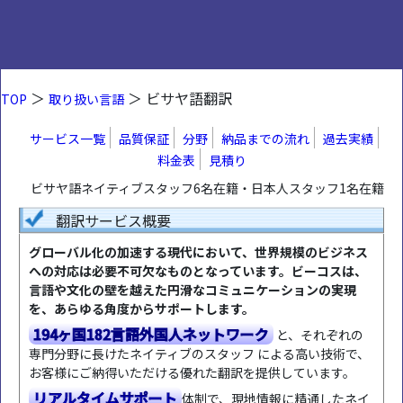
＞
＞ ビサヤ語翻訳
TOP
取り扱い言語
サービス一覧
品質保証
分野
納品までの流れ
過去実績
料金表
見積り
ビサヤ語ネイティブスタッフ6名在籍・日本人スタッフ1名在籍
翻訳サービス概要
グローバル化の加速する現代において、世界規模のビジネス
への対応は必要不可欠なものとなっています。ビーコスは、
言語や文化の壁を越えた円滑なコミュニケーションの実現
を、あらゆる角度からサポートします。
194ヶ国182言語外国人ネットワーク
と、それぞれの
専門分野に長けたネイティブのスタッフ による高い技術で、
お客様にご納得いただける優れた翻訳を提供しています。
リアルタイムサポート
体制で、現地情報に精通したネイ