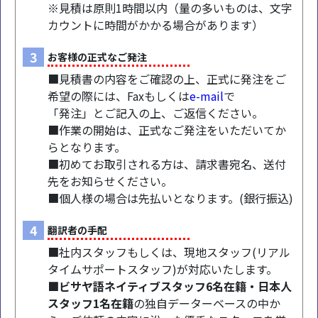
※見積は原則1時間以内（量の多いものは、文字
カウントに時間がかかる場合があります）
3
お客様の正式なご発注
■見積書の内容をご確認の上、正式に発注をご
希望の際には、Faxもしくは
e-mail
で
「発注」とご記入の上、ご返信ください。
■作業の開始は、正式なご発注をいただいてか
らとなります。
■初めてお取引される方は、請求書宛名、送付
先をお知らせください。
■個人様の場合は先払いとなります。(銀行振込)
4
翻訳者の手配
■社内スタッフもしくは、現地スタッフ(リアル
タイムサポートスタッフ)が対応いたします。
■ビサヤ語ネイティブスタッフ6名在籍・日本人
スタッフ1名在籍
の独自データーベースの中か