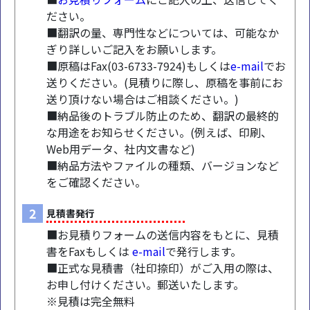
ださい。
■翻訳の量、専門性などについては、可能なか
ぎり詳しいご記入をお願いします。
■原稿はFax(03-6733-7924)もしくは
e-mail
でお
送りください。(見積りに際し、原稿を事前にお
送り頂けない場合はご相談ください。)
■納品後のトラブル防止のため、翻訳の最終的
な用途をお知らせください。(例えば、印刷、
Web用データ、社内文書など)
■納品方法やファイルの種類、バージョンなど
をご確認ください。
2
見積書発行
■お見積りフォームの送信内容をもとに、見積
書をFaxもしくは
e-mail
で発行します。
■正式な見積書（社印捺印）がご入用の際は、
お申し付けください。郵送いたします。
※見積は完全無料