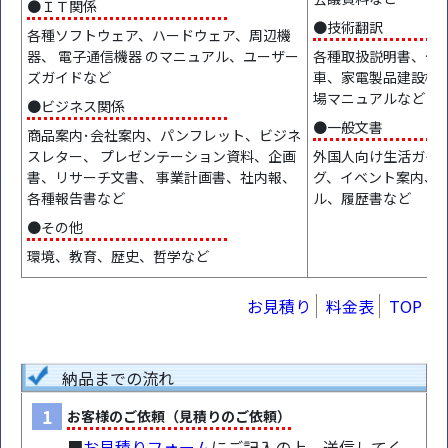
●ＩＴ関係
●技術翻訳
各種ソフトウェア、ハードウェア、周辺機
器、 電子通信機器 のマニュアル、ユーザー
各種取扱説明書、仕
ズガイドなど
車、家電製品建設機
場マニュアルなど
●ビジネス関係
●一般文書
商品案内･会社案内、パンフレット、ビジネ
スレター、 プレゼンテーション資料、企画
外国人向け生活ガイド
書、リサーチ文書、 事業計画書、社内報、
グ、イベント案内、
各種報告書など
ル、履歴書など
●その他
環境、教育、歴史、哲学など
お見積り
料金表
TOP
納品までの流れ
1
お客様のご依頼（見積りのご依頼）
■
お見積りフォーム
にご記入の上、送信してく