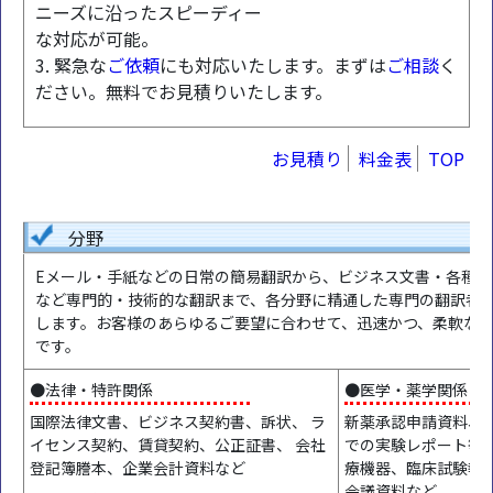
ニーズに沿ったスピーディー
な対応が可能。
3. 緊急な
ご依頼
にも対応いたします。まずは
ご相談
く
ださい。無料でお見積りいたします。
お見積り
料金表
TOP
分野
Eメール・手紙などの日常の簡易翻訳から、ビジネス文書・各種マ
など専門的・技術的な翻訳まで、各分野に精通した専門の翻訳者
します。お客様のあらゆるご要望に合わせて、迅速かつ、柔軟な
です。
●法律・特許関係
●医学・薬学関係
国際法律文書、ビジネス契約書、訴状、 ラ
新薬承認申請資料、
イセンス契約、賃貸契約、公正証書、 会社
での実験レポート等 
登記簿謄本、企業会計資料など
療機器、臨床試験報
会議資料など