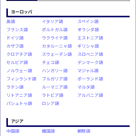
ヨーロッパ
英語
イタリア語
スペイン語
フランス語
ポルトガル語
オランダ語
ドイツ語
ウクライナ語
エストニア語
カザフ語
カタルーニャ語
ギリシャ語
クロアチア語
スウェーデン語
スロベニア語
セルビア語
チェコ語
デンマーク語
ノルウェー語
ハンガリー語
マジャル語
フィンランド語
ブルガリア語
ポーランド語
ラテン語
ルーマニア語
マルタ語
リトアニア語
ラトビア語
アルバニア語
パシュトゥ語
ロシア語
アジア
中国語
韓国語
朝鮮語