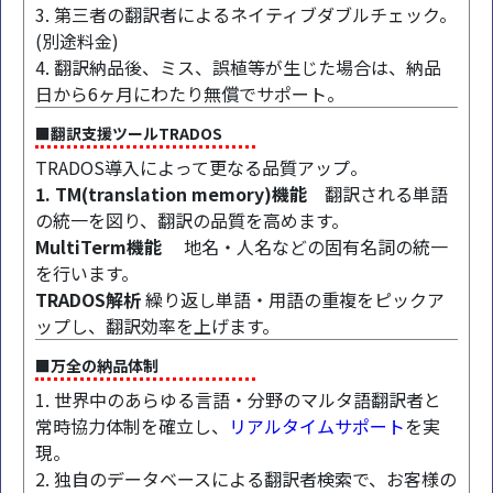
3. 第三者の翻訳者によるネイティブダブルチェック。
(別途料金)
4. 翻訳納品後、ミス、誤植等が生じた場合は、納品
日から6ヶ月にわたり無償でサポート。
■翻訳支援ツールTRADOS
TRADOS導入によって更なる品質アップ。
1. TM(translation memory)機能
翻訳される単語
の統一を図り、翻訳の品質を高めます。
MultiTerm機能
地名・人名などの固有名詞の統一
を行います。
TRADOS解析
繰り返し単語・用語の重複をピックア
ップし、翻訳効率を上げます。
■万全の納品体制
1. 世界中のあらゆる言語・分野のマルタ語翻訳者と
常時協力体制を確立し、
リアルタイムサポート
を実
現。
2. 独自のデータベースによる翻訳者検索で、お客様の