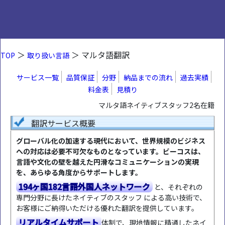
＞
＞ マルタ語翻訳
TOP
取り扱い言語
サービス一覧
品質保証
分野
納品までの流れ
過去実績
料金表
見積り
マルタ語ネイティブスタッフ2名在籍
翻訳サービス概要
グローバル化の加速する現代において、世界規模のビジネス
への対応は必要不可欠なものとなっています。ビーコスは、
言語や文化の壁を越えた円滑なコミュニケーションの実現
を、あらゆる角度からサポートします。
194ヶ国182言語外国人ネットワーク
と、それぞれの
専門分野に長けたネイティブのスタッフ による高い技術で、
お客様にご納得いただける優れた翻訳を提供しています。
リアルタイムサポート
体制で、現地情報に精通したネイ