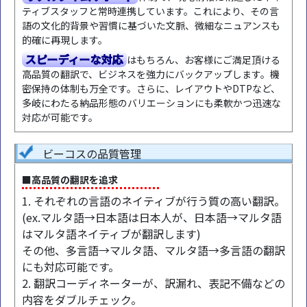
ティブスタッフと常時連携しています。これにより、その言
語の文化的背景や習慣に基づいた文脈、微細なニュアンスも
的確に再現します。
スピーディーな対応
はもちろん、お客様にご満足頂ける
高品質の翻訳で、ビジネスを強力にバックアップします。機
密保持の体制も万全です。さらに、レイアウトやDTPなど、
多岐にわたる納品形態のバリエーションにも柔軟かつ迅速な
対応が可能です。
ビーコスの品質管理
■高品質の翻訳を追求
1. それぞれの言語のネイティブが行う質の高い翻訳。
(ex.マルタ語→日本語は日本人が、日本語→マルタ語
はマルタ語ネイティブが翻訳します)
その他、多言語→マルタ語、マルタ語→多言語の翻訳
にも対応可能です。
2. 翻訳コーディネーターが、訳漏れ、表記不備などの
内容をダブルチェック。