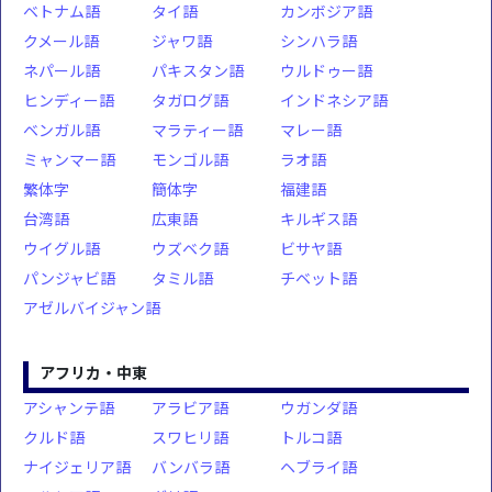
ベトナム語
タイ語
カンボジア語
クメール語
ジャワ語
シンハラ語
ネパール語
パキスタン語
ウルドゥー語
ヒンディー語
タガログ語
インドネシア語
ベンガル語
マラティー語
マレー語
ミャンマー語
モンゴル語
ラオ語
繁体字
簡体字
福建語
台湾語
広東語
キルギス語
ウイグル語
ウズベク語
ビサヤ語
パンジャビ語
タミル語
チベット語
アゼルバイジャン語
アフリカ・中東
アシャンテ語
アラビア語
ウガンダ語
クルド語
スワヒリ語
トルコ語
ナイジェリア語
バンバラ語
ヘブライ語