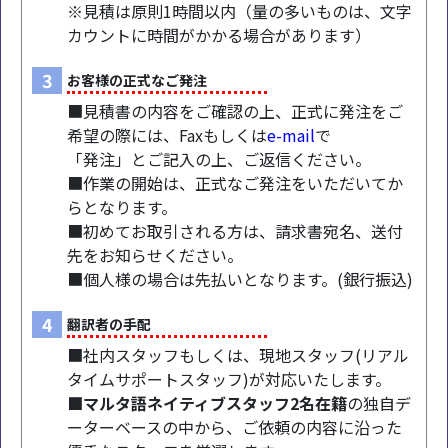
※見積は原則1時間以内（量の多いものは、文字
カウントに時間がかかる場合があります）
3
お客様の正式なご発注
■見積書の内容をご確認の上、正式に発注をご
希望の際には、Faxもしくは
e-mail
で
「発注」とご記入の上、ご返信ください。
■作業の開始は、正式なご発注をいただいてか
らとなります。
■初めてお取引される方は、請求書宛名、送付
先をお知らせください。
■個人様の場合は先払いとなります。(銀行振込)
4
翻訳者の手配
■社内スタッフもしくは、現地スタッフ(リアル
タイムサポートスタッフ)が対応いたします。
■マルタ語ネイティブスタッフ2名在籍
の独自デ
ーターベースの中から、ご依頼の内容に沿った