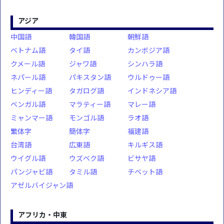
アジア
中国語
韓国語
朝鮮語
ベトナム語
タイ語
カンボジア語
クメール語
ジャワ語
シンハラ語
ネパール語
パキスタン語
ウルドゥー語
ヒンディー語
タガログ語
インドネシア語
ベンガル語
マラティー語
マレー語
ミャンマー語
モンゴル語
ラオ語
繁体字
簡体字
福建語
台湾語
広東語
キルギス語
ウイグル語
ウズベク語
ビサヤ語
パンジャビ語
タミル語
チベット語
アゼルバイジャン語
アフリカ・中東