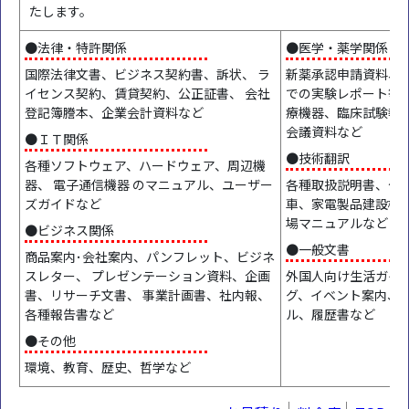
たします。
●法律・特許関係
●医学・薬学関係
国際法律文書、ビジネス契約書、訴状、 ラ
新薬承認申請資料、
イセンス契約、賃貸契約、公正証書、 会社
での実験レポート等 
登記簿謄本、企業会計資料など
療機器、臨床試験報
会議資料など
●ＩＴ関係
●技術翻訳
各種ソフトウェア、ハードウェア、周辺機
器、 電子通信機器 のマニュアル、ユーザー
各種取扱説明書、仕
ズガイドなど
車、家電製品建設機
場マニュアルなど
●ビジネス関係
●一般文書
商品案内･会社案内、パンフレット、ビジネ
スレター、 プレゼンテーション資料、企画
外国人向け生活ガイド
書、リサーチ文書、 事業計画書、社内報、
グ、イベント案内、
各種報告書など
ル、履歴書など
●その他
環境、教育、歴史、哲学など