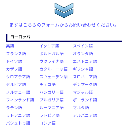
まずはこちらのフォームからお問い合わせください。
ヨーロッパ
英語
イタリア語
スペイン語
フランス語
ポルトガル語
オランダ語
ドイツ語
ウクライナ語
エストニア語
カザフ語
カタルーニャ語
ギリシャ語
クロアチア語
スウェーデン語
スロベニア語
セルビア語
チェコ語
デンマーク語
ノルウェー語
ハンガリー語
マジャル語
フィンランド語
ブルガリア語
ポーランド語
ラテン語
ルーマニア語
マルタ語
リトアニア語
ラトビア語
アルバニア語
パシュトゥ語
ロシア語