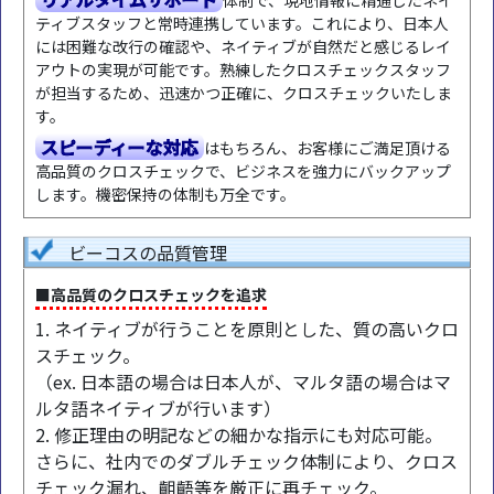
体制で、現地情報に精通したネイ
ティブスタッフと常時連携しています。これにより、日本人
には困難な改行の確認や、ネイティブが自然だと感じるレイ
アウトの実現が可能です。熟練したクロスチェックスタッフ
が担当するため、迅速かつ正確に、クロスチェックいたしま
す。
スピーディーな対応
はもちろん、お客様にご満足頂ける
高品質のクロスチェックで、ビジネスを強力にバックアップ
します。機密保持の体制も万全です。
ビーコスの品質管理
■高品質のクロスチェックを追求
1. ネイティブが行うことを原則とした、質の高いクロ
スチェック。
（ex. 日本語の場合は日本人が、マルタ語の場合はマ
ルタ語ネイティブが行います）
2. 修正理由の明記などの細かな指示にも対応可能。
さらに、社内でのダブルチェック体制により、クロス
チェック漏れ、齟齬等を厳正に再チェック。