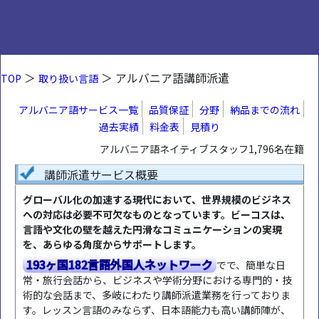
＞
＞ アルバニア語講師派遣
TOP
取り扱い言語
アルバニア語サービス一覧
品質保証
分野
納品までの流れ
過去実績
料金表
見積り
アルバニア語ネイティブスタッフ1,796名在籍
講師派遣サービス概要
グローバル化の加速する現代において、世界規模のビジネス
への対応は必要不可欠なものとなっています。ビーコスは、
言語や文化の壁を越えた円滑なコミュニケーションの実現
を、あらゆる角度からサポートします。
193ヶ国182言語外国人ネットワーク
でで、簡単な日
常・旅行会話から、ビジネスや学術分野における専門的・技
術的な会話まで、多岐にわたり講師派遣業務を行っておりま
す。レッスン言語のみならず、日本語能力も高い講師陣が、