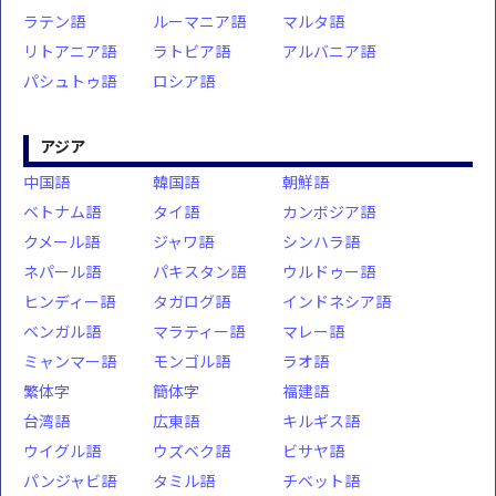
ラテン語
ルーマニア語
マルタ語
リトアニア語
ラトビア語
アルバニア語
パシュトゥ語
ロシア語
アジア
中国語
韓国語
朝鮮語
ベトナム語
タイ語
カンボジア語
クメール語
ジャワ語
シンハラ語
ネパール語
パキスタン語
ウルドゥー語
ヒンディー語
タガログ語
インドネシア語
ベンガル語
マラティー語
マレー語
ミャンマー語
モンゴル語
ラオ語
繁体字
簡体字
福建語
台湾語
広東語
キルギス語
ウイグル語
ウズベク語
ビサヤ語
パンジャビ語
タミル語
チベット語