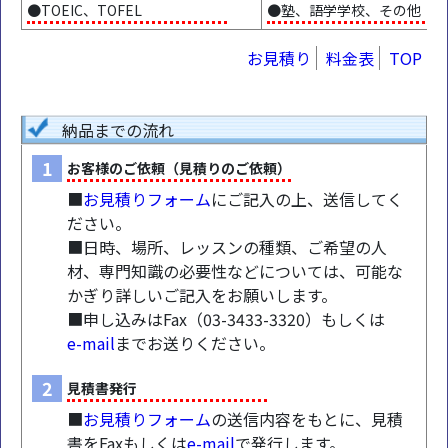
●TOEIC、TOFEL
●塾、語学学校、その他
お見積り
料金表
TOP
納品までの流れ
1
お客様のご依頼（見積りのご依頼）
■
お見積りフォーム
にご記入の上、送信してく
ださい。
■日時、場所、レッスンの種類、ご希望の人
材、専門知識の必要性などについては、可能な
かぎり詳しいご記入をお願いします。
■申し込みはFax（03-3433-3320）もしくは
e-mail
までお送りください。
2
見積書発行
■
お見積りフォーム
の送信内容をもとに、見積
書をFaxもしくは
e-mail
で発行します。