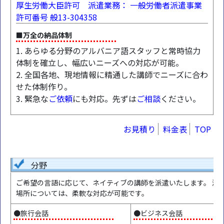
厚生労働大臣許可 派遣業務： 一般労働者派遣事業
許可番号 般13-304358
■万全の納品体制
1. あらゆる分野のアルバニア語スタッフと常時協力
体制を確立し、幅広いニーズへの対応が可能。
2. 全国各地、現地情報に精通した講師でニーズに合わ
せた体制作り。
3. 緊急な
ご依頼
にも対応。先ずは
ご相談
ください。
お見積り
料金表
TOP
分野
ご希望の言語に応じて、ネイティブの講師を派遣いたします。 派
場所については、柔軟な対応が可能です。
●旅行会話
●ビジネス会話