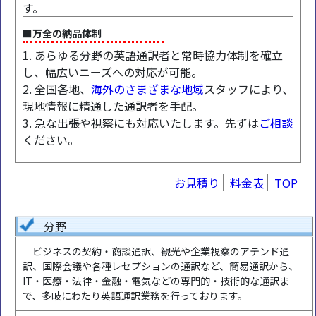
す。
■万全の納品体制
1. あらゆる分野の英語通訳者と常時協力体制を確立
し、幅広いニーズへの対応が可能。
2. 全国各地、
海外のさまざまな地域
スタッフにより、
現地情報に精通した通訳者を手配。
3. 急な出張や視察にも対応いたします。先ずは
ご相談
ください。
お見積り
料金表
TOP
分野
ビジネスの契約・商談通訳、観光や企業視察のアテンド通
訳、国際会議や各種レセプションの通訳など、簡易通訳から、
IT・医療・法律・金融・電気などの専門的・技術的な通訳ま
で、多岐にわたり英語通訳業務を行っております。