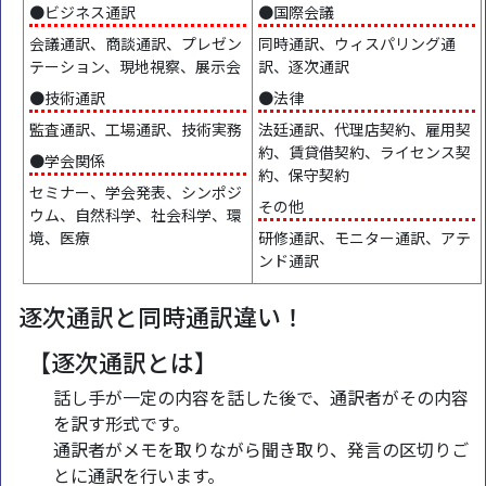
●ビジネス通訳
●国際会議
会議通訳、商談通訳、プレゼン
同時通訳、ウィスパリング通
テーション、現地視察、展示会
訳、逐次通訳
●技術通訳
●法律
監査通訳、工場通訳、技術実務
法廷通訳、代理店契約、雇用契
約、賃貸借契約、ライセンス契
●学会関係
約、保守契約
セミナー、学会発表、シンポジ
その他
ウム、自然科学、社会科学、環
境、医療
研修通訳、モニター通訳、アテ
ンド通訳
逐次通訳と同時通訳違い！
【逐次通訳とは】
話し手が一定の内容を話した後で、通訳者がその内容
を訳す形式です。
通訳者がメモを取りながら聞き取り、発言の区切りご
とに通訳を行います。