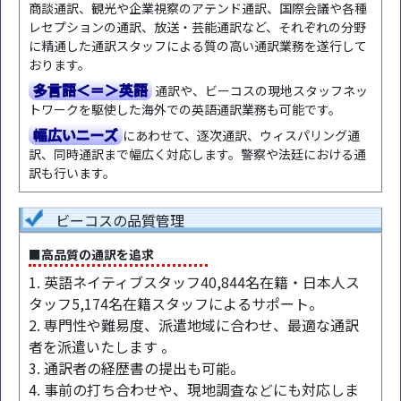
商談通訳、観光や企業視察のアテンド通訳、国際会議や各種
レセプションの通訳、放送・芸能通訳など、それぞれの分野
に精通した通訳スタッフによる質の高い通訳業務を遂行して
おります。
多言語＜＝＞英語
通訳や、ビーコスの現地スタッフネッ
トワークを駆使した海外での英語通訳業務も可能です。
幅広いニーズ
にあわせて、逐次通訳、ウィスパリング通
訳、同時通訳まで幅広く対応します。警察や法廷における通
訳も行います。
ビーコスの品質管理
■高品質の通訳を追求
1. 英語ネイティブスタッフ40,844名在籍・日本人ス
タッフ5,174名在籍スタッフによるサポート。
2. 専門性や難易度、派遣地域に合わせ、最適な通訳
者を派遣いたします 。
3. 通訳者の経歴書の提出も可能。
4. 事前の打ち合わせや、現地調査などにも対応しま