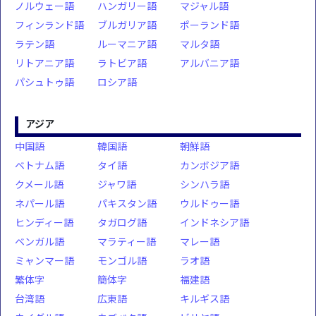
ノルウェー語
ハンガリー語
マジャル語
フィンランド語
ブルガリア語
ポーランド語
ラテン語
ルーマニア語
マルタ語
リトアニア語
ラトビア語
アルバニア語
パシュトゥ語
ロシア語
アジア
中国語
韓国語
朝鮮語
ベトナム語
タイ語
カンボジア語
クメール語
ジャワ語
シンハラ語
ネパール語
パキスタン語
ウルドゥー語
ヒンディー語
タガログ語
インドネシア語
ベンガル語
マラティー語
マレー語
ミャンマー語
モンゴル語
ラオ語
繁体字
簡体字
福建語
台湾語
広東語
キルギス語