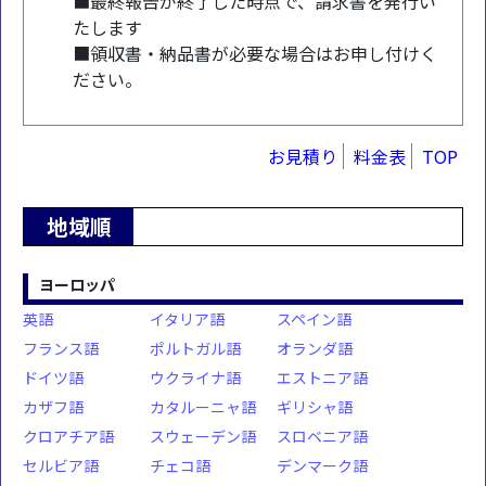
■最終報告が終了した時点で、請求書を発行い
たします
■領収書・納品書が必要な場合はお申し付けく
ださい。
お見積り
料金表
TOP
地域順
ヨーロッパ
英語
イタリア語
スペイン語
フランス語
ポルトガル語
オランダ語
ドイツ語
ウクライナ語
エストニア語
カザフ語
カタルーニャ語
ギリシャ語
クロアチア語
スウェーデン語
スロベニア語
セルビア語
チェコ語
デンマーク語