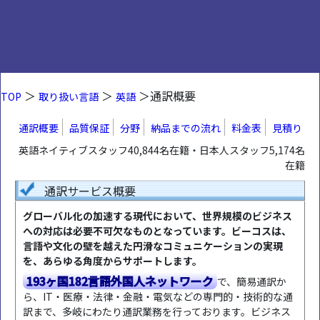
＞
＞
＞通訳概要
TOP
取り扱い言語
英語
通訳概要
品質保証
分野
納品までの流れ
料金表
見積り
英語ネイティブスタッフ40,844名在籍・日本人スタッフ5,174名
在籍
通訳サービス概要
グローバル化の加速する現代において、世界規模のビジネス
への対応は必要不可欠なものとなっています。ビーコスは、
言語や文化の壁を越えた円滑なコミュニケーションの実現
を、あらゆる角度からサポートします。
193ヶ国182言語外国人ネットワーク
で、簡易通訳か
ら、IT・医療・法律・金融・電気などの専門的・技術的な通
訳まで、多岐にわたり通訳業務を行っております。ビジネス