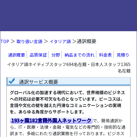
＞
＞
＞通訳概要
TOP
取り扱い言語
イタリア語
通訳概要
品質保証
分野
納品までの流れ
料金表
見積り
イタリア語ネイティブスタッフ694名在籍・日本人スタッフ1365
名在籍
通訳サービス概要
グローバル化の加速する現代において、世界規模のビジネス
への対応は必要不可欠なものとなっています。ビーコスは、
言語や文化の壁を越えた円滑なコミュニケーションの実現
を、あらゆる角度からサポートします。
193ヶ国182言語外国人ネットワーク
で、簡易通訳か
ら、IT・医療・法律・金融・電気などの専門的・技術的な通
訳まで、多岐にわたり通訳業務を行っております。ビジネス