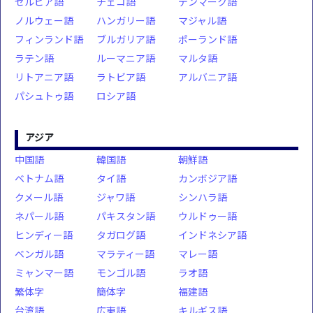
セルビア語
チェコ語
デンマーク語
ノルウェー語
ハンガリー語
マジャル語
フィンランド語
ブルガリア語
ポーランド語
ラテン語
ルーマニア語
マルタ語
リトアニア語
ラトビア語
アルバニア語
パシュトゥ語
ロシア語
アジア
中国語
韓国語
朝鮮語
ベトナム語
タイ語
カンボジア語
クメール語
ジャワ語
シンハラ語
ネパール語
パキスタン語
ウルドゥー語
ヒンディー語
タガログ語
インドネシア語
ベンガル語
マラティー語
マレー語
ミャンマー語
モンゴル語
ラオ語
繁体字
簡体字
福建語
台湾語
広東語
キルギス語