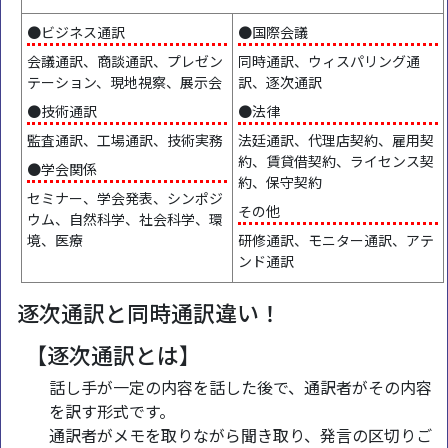
●ビジネス通訳
●国際会議
会議通訳、商談通訳、プレゼン
同時通訳、ウィスパリング通
テーション、現地視察、展示会
訳、逐次通訳
●技術通訳
●法律
監査通訳、工場通訳、技術実務
法廷通訳、代理店契約、雇用契
約、賃貸借契約、ライセンス契
●学会関係
約、保守契約
セミナー、学会発表、シンポジ
その他
ウム、自然科学、社会科学、環
境、医療
研修通訳、モニター通訳、アテ
ンド通訳
逐次通訳と同時通訳違い！
【逐次通訳とは】
話し手が一定の内容を話した後で、通訳者がその内容
を訳す形式です。
通訳者がメモを取りながら聞き取り、発言の区切りご