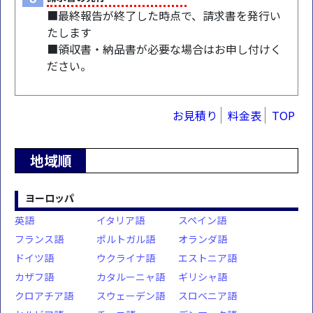
■最終報告が終了した時点で、請求書を発行い
たします
■領収書・納品書が必要な場合はお申し付けく
ださい。
お見積り
料金表
TOP
地域順
ヨーロッパ
英語
イタリア語
スペイン語
フランス語
ポルトガル語
オランダ語
ドイツ語
ウクライナ語
エストニア語
カザフ語
カタルーニャ語
ギリシャ語
クロアチア語
スウェーデン語
スロベニア語