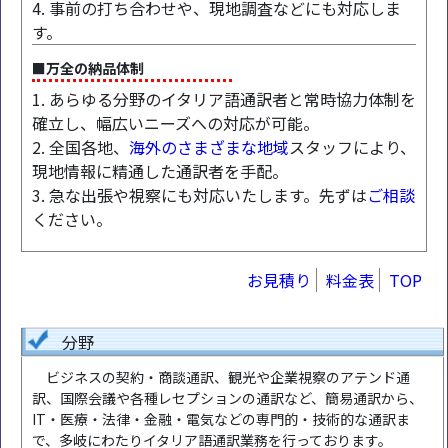
4. 事前の打ち合わせや、現地調査などにも対応しま
す。
■万全の納品体制
1. あらゆる分野のイタリア語通訳者と常時協力体制を
確立し、幅広いニーズへの対応が可能。
2. 全国各地、
海外のさまざまな地域
スタッフにより、
現地情報に精通した通訳者を手配。
3. 急な出張や視察にも対応いたします。先ずは
ご相談
ください。
お見積り
料金表
TOP
分野
ビジネスの契約・商談通訳、観光や企業視察のアテンド通
訳、国際会議や各種レセプションの通訳など、簡易通訳から、
IT・医療・法律・金融・電気などの専門的・技術的な通訳ま
で、多岐にわたりイタリア語通訳業務を行っております。