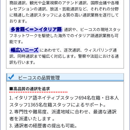
商談通訳、観光や企業視察のアテンド通訳、国際会議や各種
レセプションの通訳、放送・芸能通訳など、それぞれの分野
に精通した通訳スタッフによる質の高い通訳業務を遂行して
おります。
多言語＜＝＞イタリア語
通訳や、ビーコスの現地スタッ
フネットワークを駆使した海外でのイタリア語通訳業務も可
能です。
幅広いニーズ
にあわせて、逐次通訳、ウィスパリング通
訳、同時通訳まで幅広く対応します。警察や法廷における通
訳も行います。
ビーコスの品質管理
■高品質の通訳を追求
1. イタリア語ネイティブスタッフ694名在籍・日本人
スタッフ1365名在籍スタッフによるサポート。
2. 専門性や難易度、派遣地域に合わせ、最適な通訳
者を派遣いたします 。
3. 通訳者の経歴書の提出も可能。