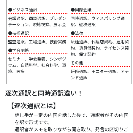
●ビジネス通訳
●国際会議
会議通訳、商談通訳、プレゼン
同時通訳、ウィスパリング通
テーション、現地視察、展示会
訳、逐次通訳
●技術通訳
●法律
監査通訳、工場通訳、技術実務
法廷通訳、代理店契約、雇用契
約、賃貸借契約、ライセンス契
●学会関係
約、保守契約
セミナー、学会発表、シンポジ
その他
ウム、自然科学、社会科学、環
境、医療
研修通訳、モニター通訳、アテ
ンド通訳
逐次通訳と同時通訳違い！
【逐次通訳とは】
話し手が一定の内容を話した後で、通訳者がその内容
を訳す形式です。
通訳者がメモを取りながら聞き取り、発言の区切りご