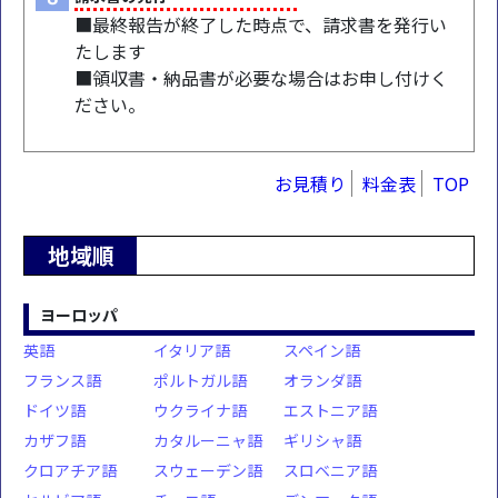
■最終報告が終了した時点で、請求書を発行い
たします
■領収書・納品書が必要な場合はお申し付けく
ださい。
お見積り
料金表
TOP
地域順
ヨーロッパ
英語
イタリア語
スペイン語
フランス語
ポルトガル語
オランダ語
ドイツ語
ウクライナ語
エストニア語
カザフ語
カタルーニャ語
ギリシャ語
クロアチア語
スウェーデン語
スロベニア語