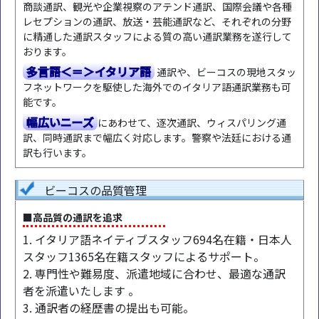
商談通訳、観光や企業視察のアテンド通訳、国際会議や各種
レセプションの通訳、放送・芸能通訳など、それぞれの分野
に精通した通訳スタッフによる質の高い通訳業務を遂行して
おります。
多言語＜＝＞イタリア語
通訳や、ビーコスの現地スタッ
フネットワークを駆使した海外でのイタリア語通訳業務も可
能です。
幅広いニーズ
にあわせて、逐次通訳、ウィスパリング通
訳、同時通訳まで幅広く対応します。警察や法廷における通
訳も行います。
ビーコスの品質管理
■高品質の通訳を追求
1. イタリア語ネイティブスタッフ694名在籍・日本人
スタッフ1365名在籍スタッフによるサポート。
2. 専門性や難易度、派遣地域に合わせ、最適な通訳
者を派遣いたします 。
3. 通訳者の経歴書の提出も可能。