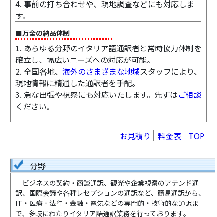
4. 事前の打ち合わせや、現地調査などにも対応しま
す。
■万全の納品体制
1. あらゆる分野のイタリア語通訳者と常時協力体制を
確立し、幅広いニーズへの対応が可能。
2. 全国各地、
海外のさまざまな地域
スタッフにより、
現地情報に精通した通訳者を手配。
3. 急な出張や視察にも対応いたします。先ずは
ご相談
ください。
お見積り
料金表
TOP
分野
ビジネスの契約・商談通訳、観光や企業視察のアテンド通
訳、国際会議や各種レセプションの通訳など、簡易通訳から、
IT・医療・法律・金融・電気などの専門的・技術的な通訳ま
で、多岐にわたりイタリア語通訳業務を行っております。