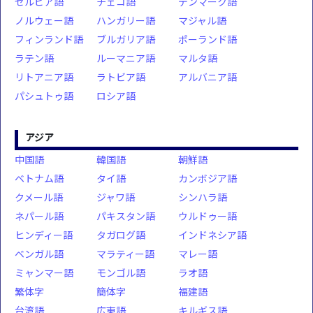
セルビア語
チェコ語
デンマーク語
ノルウェー語
ハンガリー語
マジャル語
フィンランド語
ブルガリア語
ポーランド語
ラテン語
ルーマニア語
マルタ語
リトアニア語
ラトビア語
アルバニア語
パシュトゥ語
ロシア語
アジア
中国語
韓国語
朝鮮語
ベトナム語
タイ語
カンボジア語
クメール語
ジャワ語
シンハラ語
ネパール語
パキスタン語
ウルドゥー語
ヒンディー語
タガログ語
インドネシア語
ベンガル語
マラティー語
マレー語
ミャンマー語
モンゴル語
ラオ語
繁体字
簡体字
福建語
台湾語
広東語
キルギス語