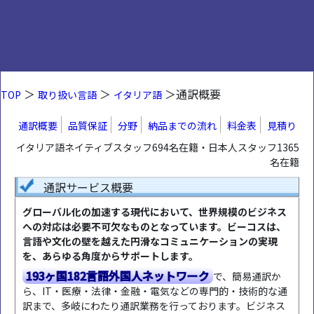
＞
＞
＞通訳概要
TOP
取り扱い言語
イタリア語
通訳概要
品質保証
分野
納品までの流れ
料金表
見積り
イタリア語ネイティブスタッフ694名在籍・日本人スタッフ1365
名在籍
通訳サービス概要
グローバル化の加速する現代において、世界規模のビジネス
への対応は必要不可欠なものとなっています。ビーコスは、
言語や文化の壁を越えた円滑なコミュニケーションの実現
を、あらゆる角度からサポートします。
193ヶ国182言語外国人ネットワーク
で、簡易通訳か
ら、IT・医療・法律・金融・電気などの専門的・技術的な通
訳まで、多岐にわたり通訳業務を行っております。ビジネス