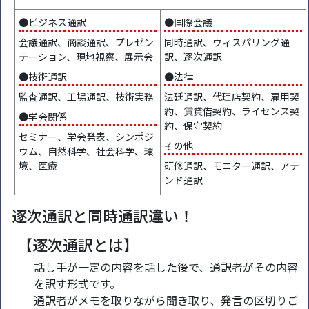
●ビジネス通訳
●国際会議
会議通訳、商談通訳、プレゼン
同時通訳、ウィスパリング通
テーション、現地視察、展示会
訳、逐次通訳
●技術通訳
●法律
監査通訳、工場通訳、技術実務
法廷通訳、代理店契約、雇用契
約、賃貸借契約、ライセンス契
●学会関係
約、保守契約
セミナー、学会発表、シンポジ
その他
ウム、自然科学、社会科学、環
境、医療
研修通訳、モニター通訳、アテ
ンド通訳
逐次通訳と同時通訳違い！
【逐次通訳とは】
話し手が一定の内容を話した後で、通訳者がその内容
を訳す形式です。
通訳者がメモを取りながら聞き取り、発言の区切りご