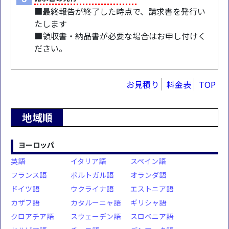
■最終報告が終了した時点で、請求書を発行い
たします
■領収書・納品書が必要な場合はお申し付けく
ださい。
お見積り
料金表
TOP
地域順
ヨーロッパ
英語
イタリア語
スペイン語
フランス語
ポルトガル語
オランダ語
ドイツ語
ウクライナ語
エストニア語
カザフ語
カタルーニャ語
ギリシャ語
クロアチア語
スウェーデン語
スロベニア語