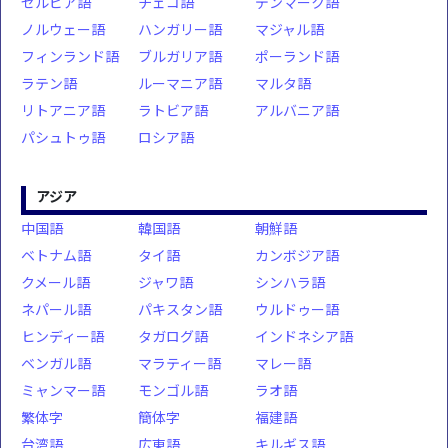
セルビア語
チェコ語
デンマーク語
ノルウェー語
ハンガリー語
マジャル語
フィンランド語
ブルガリア語
ポーランド語
ラテン語
ルーマニア語
マルタ語
リトアニア語
ラトビア語
アルバニア語
パシュトゥ語
ロシア語
アジア
中国語
韓国語
朝鮮語
ベトナム語
タイ語
カンボジア語
クメール語
ジャワ語
シンハラ語
ネパール語
パキスタン語
ウルドゥー語
ヒンディー語
タガログ語
インドネシア語
ベンガル語
マラティー語
マレー語
ミャンマー語
モンゴル語
ラオ語
繁体字
簡体字
福建語
台湾語
広東語
キルギス語