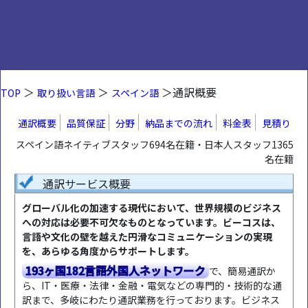
＞
＞
＞通訳概要
TOP
取り扱い言語
スペイン語
通訳概要
品質保証
分野
納品までの流れ
料金表
見積り
スペイン語ネイティブスタッフ694名在籍・日本人スタッフ1365
名在籍
通訳サービス概要
グローバル化の加速する現代において、世界規模のビジネス
への対応は必要不可欠なものとなっています。ビーコスは、
言語や文化の壁を越えた円滑なコミュニケーションの実現
を、あらゆる角度からサポートします。
193ヶ国182言語外国人ネットワーク
で、簡易通訳か
ら、IT・医療・法律・金融・電気などの専門的・技術的な通
訳まで、多岐にわたり通訳業務を行っております。ビジネス