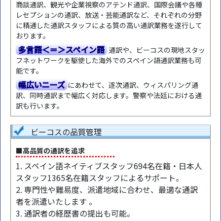
商談通訳、観光や企業視察のアテンド通訳、国際会議や各種
レセプションの通訳、放送・芸能通訳など、それぞれの分野
に精通した通訳スタッフによる質の高い通訳業務を遂行して
おります。
多言語＜＝＞スペイン語
通訳や、ビーコスの現地スタッ
フネットワークを駆使した海外でのスペイン語通訳業務も可
能です。
幅広いニーズ
にあわせて、逐次通訳、ウィスパリング通
訳、同時通訳まで幅広く対応します。警察や法廷における通
訳も行います。
ビーコスの品質管理
■高品質の通訳を追求
1. スペイン語ネイティブスタッフ694名在籍・日本人
スタッフ1365名在籍スタッフによるサポート。
2. 専門性や難易度、派遣地域に合わせ、最適な通訳
者を派遣いたします 。
3. 通訳者の経歴書の提出も可能。