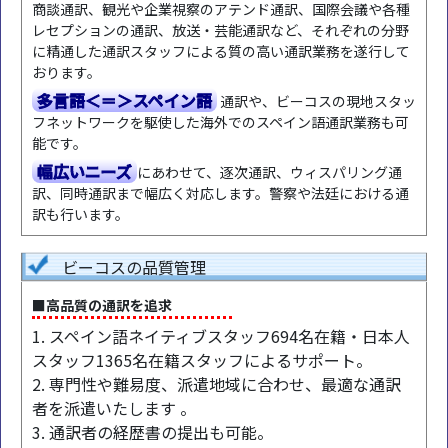
商談通訳、観光や企業視察のアテンド通訳、国際会議や各種
レセプションの通訳、放送・芸能通訳など、それぞれの分野
に精通した通訳スタッフによる質の高い通訳業務を遂行して
おります。
多言語＜＝＞スペイン語
通訳や、ビーコスの現地スタッ
フネットワークを駆使した海外でのスペイン語通訳業務も可
能です。
幅広いニーズ
にあわせて、逐次通訳、ウィスパリング通
訳、同時通訳まで幅広く対応します。警察や法廷における通
訳も行います。
ビーコスの品質管理
■高品質の通訳を追求
1. スペイン語ネイティブスタッフ694名在籍・日本人
スタッフ1365名在籍スタッフによるサポート。
2. 専門性や難易度、派遣地域に合わせ、最適な通訳
者を派遣いたします 。
3. 通訳者の経歴書の提出も可能。