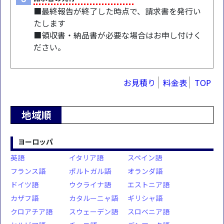
■最終報告が終了した時点で、請求書を発行い
たします
■領収書・納品書が必要な場合はお申し付けく
ださい。
お見積り
料金表
TOP
地域順
ヨーロッパ
英語
イタリア語
スペイン語
フランス語
ポルトガル語
オランダ語
ドイツ語
ウクライナ語
エストニア語
カザフ語
カタルーニャ語
ギリシャ語
クロアチア語
スウェーデン語
スロベニア語