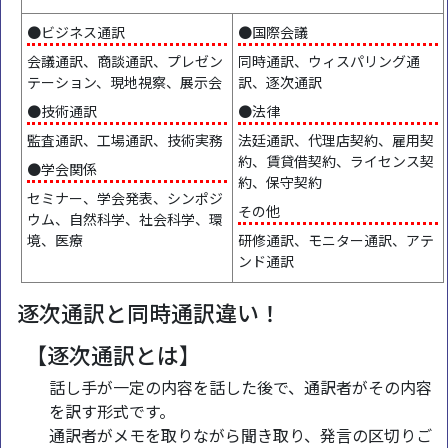
●ビジネス通訳
●国際会議
会議通訳、商談通訳、プレゼン
同時通訳、ウィスパリング通
テーション、現地視察、展示会
訳、逐次通訳
●技術通訳
●法律
監査通訳、工場通訳、技術実務
法廷通訳、代理店契約、雇用契
約、賃貸借契約、ライセンス契
●学会関係
約、保守契約
セミナー、学会発表、シンポジ
その他
ウム、自然科学、社会科学、環
境、医療
研修通訳、モニター通訳、アテ
ンド通訳
逐次通訳と同時通訳違い！
【逐次通訳とは】
話し手が一定の内容を話した後で、通訳者がその内容
を訳す形式です。
通訳者がメモを取りながら聞き取り、発言の区切りご