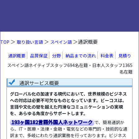
＞
＞
＞通訳概要
TOP
取り扱い言語
スペイン語
通訳概要
品質保証
分野
納品までの流れ
料金表
見積り
スペイン語ネイティブスタッフ694名在籍・日本人スタッフ1365
名在籍
通訳サービス概要
グローバル化の加速する現代において、世界規模のビジネス
への対応は必要不可欠なものとなっています。ビーコスは、
言語や文化の壁を越えた円滑なコミュニケーションの実現
を、あらゆる角度からサポートします。
193ヶ国182言語外国人ネットワーク
で、簡易通訳か
ら、IT・医療・法律・金融・電気などの専門的・技術的な通
訳まで、多岐にわたり通訳業務を行っております。ビジネス