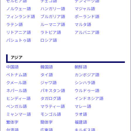
セルビア語
チェコ語
デンマーク語
ノルウェー語
ハンガリー語
マジャル語
フィンランド語
ブルガリア語
ポーランド語
ラテン語
ルーマニア語
マルタ語
リトアニア語
ラトビア語
アルバニア語
パシュトゥ語
ロシア語
アジア
中国語
韓国語
朝鮮語
ベトナム語
タイ語
カンボジア語
クメール語
ジャワ語
シンハラ語
ネパール語
パキスタン語
ウルドゥー語
ヒンディー語
タガログ語
インドネシア語
ベンガル語
マラティー語
マレー語
ミャンマー語
モンゴル語
ラオ語
繁体字
簡体字
福建語
台湾語
広東語
キルギス語