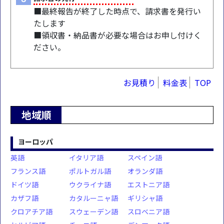
■最終報告が終了した時点で、請求書を発行い
たします
■領収書・納品書が必要な場合はお申し付けく
ださい。
お見積り
料金表
TOP
地域順
ヨーロッパ
英語
イタリア語
スペイン語
フランス語
ポルトガル語
オランダ語
ドイツ語
ウクライナ語
エストニア語
カザフ語
カタルーニャ語
ギリシャ語
クロアチア語
スウェーデン語
スロベニア語