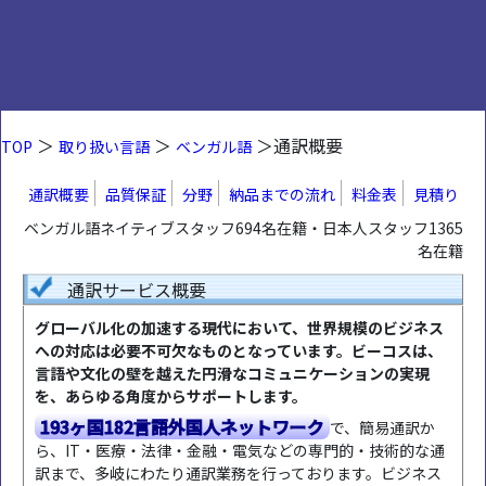
＞
＞
＞通訳概要
TOP
取り扱い言語
ベンガル語
通訳概要
品質保証
分野
納品までの流れ
料金表
見積り
ベンガル語ネイティブスタッフ694名在籍・日本人スタッフ1365
名在籍
通訳サービス概要
グローバル化の加速する現代において、世界規模のビジネス
への対応は必要不可欠なものとなっています。ビーコスは、
言語や文化の壁を越えた円滑なコミュニケーションの実現
を、あらゆる角度からサポートします。
193ヶ国182言語外国人ネットワーク
で、簡易通訳か
ら、IT・医療・法律・金融・電気などの専門的・技術的な通
訳まで、多岐にわたり通訳業務を行っております。ビジネス