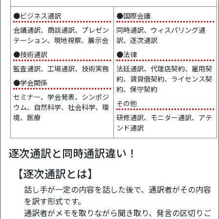
●ビジネス通訳
●国際会議
会議通訳、商談通訳、プレゼン
同時通訳、ウィスパリング通
テーション、現地視察、展示会
訳、逐次通訳
●技術通訳
●法律
監査通訳、工場通訳、技術実務
法廷通訳、代理店契約、雇用契
約、賃貸借契約、ライセンス契
●学会関係
約、保守契約
セミナー、学会発表、シンポジ
その他
ウム、自然科学、社会科学、環
境、医療
研修通訳、モニター通訳、アテ
ンド通訳
逐次通訳と同時通訳違い！
【逐次通訳とは】
話し手が一定の内容を話した後で、通訳者がその内容
を訳す形式です。
通訳者がメモを取りながら聞き取り、発言の区切りご