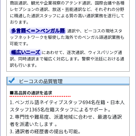
商談通訳、観光や企業視察のアテンド通訳、国際会議や各種
レセプションの通訳、放送・芸能通訳など、それぞれの分野
に精通した通訳スタッフによる質の高い通訳業務を遂行して
おります。
多言語＜＝＞ベンガル語
通訳や、ビーコスの現地スタ
ッフネットワークを駆使した海外でのベンガル語通訳業務も
可能です。
幅広いニーズ
にあわせて、逐次通訳、ウィスパリング通
訳、同時通訳まで幅広く対応します。警察や法廷における通
訳も行います。
ビーコスの品質管理
■高品質の通訳を追求
1. ベンガル語ネイティブスタッフ694名在籍・日本人
スタッフ1365名在籍スタッフによるサポート。
2. 専門性や難易度、派遣地域に合わせ、最適な通訳
者を派遣いたします 。
3. 通訳者の経歴書の提出も可能。