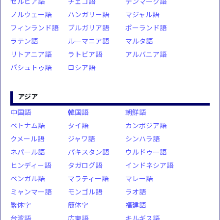
セルビア語
チェコ語
デンマーク語
ノルウェー語
ハンガリー語
マジャル語
フィンランド語
ブルガリア語
ポーランド語
ラテン語
ルーマニア語
マルタ語
リトアニア語
ラトビア語
アルバニア語
パシュトゥ語
ロシア語
アジア
中国語
韓国語
朝鮮語
ベトナム語
タイ語
カンボジア語
クメール語
ジャワ語
シンハラ語
ネパール語
パキスタン語
ウルドゥー語
ヒンディー語
タガログ語
インドネシア語
ベンガル語
マラティー語
マレー語
ミャンマー語
モンゴル語
ラオ語
繁体字
簡体字
福建語
台湾語
広東語
キルギス語