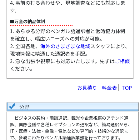
4. 事前の打ち合わせや、現地調査などにも対応しま
す。
■万全の納品体制
1. あらゆる分野のベンガル語通訳者と常時協力体制
を確立し、幅広いニーズへの対応が可能。
2. 全国各地、
海外のさまざまな地域
スタッフにより、
現地情報に精通した通訳者を手配。
3. 急な出張や視察にも対応いたします。先ずは
ご相談
ください。
お見積り
料金表
TOP
分野
ビジネスの契約・商談通訳、観光や企業視察のアテンド通
訳、国際会議や各種レセプションの通訳など、簡易通訳から、
IT・医療・法律・金融・電気などの専門的・技術的な通訳ま
で、多岐にわたりベンガル語通訳業務を行っております。