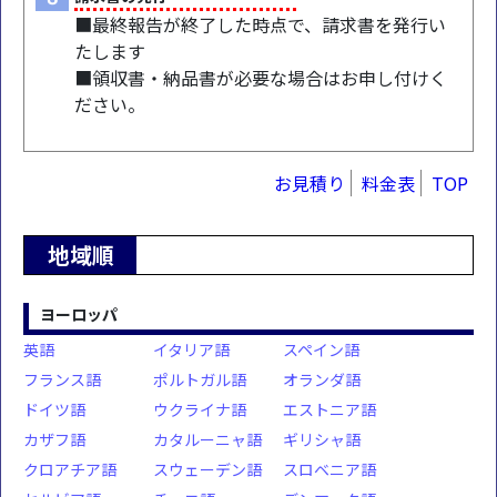
■最終報告が終了した時点で、請求書を発行い
たします
■領収書・納品書が必要な場合はお申し付けく
ださい。
お見積り
料金表
TOP
地域順
ヨーロッパ
英語
イタリア語
スペイン語
フランス語
ポルトガル語
オランダ語
ドイツ語
ウクライナ語
エストニア語
カザフ語
カタルーニャ語
ギリシャ語
クロアチア語
スウェーデン語
スロベニア語