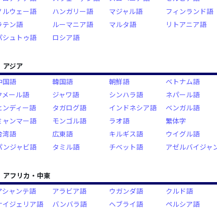
ノルウェー語
ハンガリー語
マジャル語
フィンランド語
ラテン語
ルーマニア語
マルタ語
リトアニア語
パシュトゥ語
ロシア語
アジア
中国語
韓国語
朝鮮語
ベトナム語
クメール語
ジャワ語
シンハラ語
ネパール語
ヒンディー語
タガログ語
インドネシア語
ベンガル語
ミャンマー語
モンゴル語
ラオ語
繁体字
台湾語
広東語
キルギス語
ウイグル語
パンジャビ語
タミル語
チベット語
アゼルバイジャ
アフリカ・中東
アシャンテ語
アラビア語
ウガンダ語
クルド語
ナイジェリア語
バンバラ語
ヘブライ語
ペルシア語