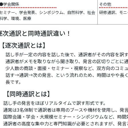
●学会関係
その他
セミナー、学会発表、シンポジウム、自然科学、社会
研修通訳、モニ
科学、環境、医療
逐次通訳と同時通訳違い！
【逐次通訳とは】
話し手が一定の内容を話した後で、通訳者がその内容を訳
通訳者がメモを取りながら聞き取り、発言の区切りごとに
少人数の商談・面接・セミナー・視察など、双方向のコミ
話す→通訳→次の発言、という流れのため、時間はやや長
長です。
【同時通訳とは】
話し手の発言をほぼリアルタイムで訳す形式です。
通常は3名体制で通訳者は専用のブースや機材を使用し、発
国際会議・学会・大規模セミナー・シンポジウムなど、時間
通訳者の高度な集中力と専門知識が必要とされますが、発言