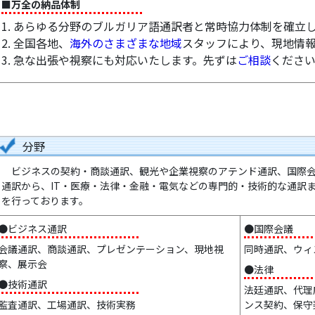
■万全の納品体制
1. あらゆる分野のブルガリア語通訳者と常時協力体制を確立
2. 全国各地、
海外のさまざまな地域
スタッフにより、現地情
3. 急な出張や視察にも対応いたします。先ずは
ご相談
くださ
分野
ビジネスの契約・商談通訳、観光や企業視察のアテンド通訳、国際会
通訳から、IT・医療・法律・金融・電気などの専門的・技術的な通訳
を行っております。
●ビジネス通訳
●国際会議
会議通訳、商談通訳、プレゼンテーション、現地視
同時通訳、ウィ
察、展示会
●法律
●技術通訳
法廷通訳、代理
監査通訳、工場通訳、技術実務
ンス契約、保守