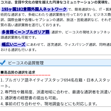
コスは、言語や文化の壁を越えた円滑なコミュニケーションの実現を
193ヶ国182言語外国人ネットワーク
で、簡易通訳から、IT・
術的な通訳まで、多岐にわたり通訳業務を行っております。ビジネス
訳、国際会議や各種レセプションの通訳、放送・芸能通訳など、それ
質の高い通訳業務を遂行しております。
多言語＜＝＞ブルガリア語
通訳や、ビーコスの現地スタッフネッ
語通訳業務も可能です。
幅広いニーズ
にあわせて、逐次通訳、ウィスパリング通訳、同時通
おける通訳も行います。
ビーコスの品質管理
■高品質の通訳を追求
1. ブルガリア語ネイティブスタッフ694名在籍・日本人スタッ
ート。
2. 専門性や難易度、派遣地域に合わせ、最適な通訳者を派遣い
3. 通訳者の経歴書の提出も可能。
4. 事前の打ち合わせや、現地調査などにも対応します。