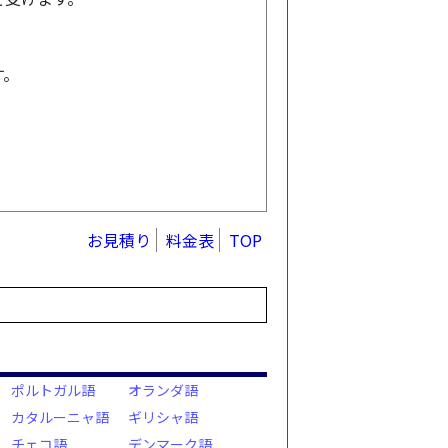
す。
お見積り
料金表
TOP
ポルトガル語
オランダ語
カタルーニャ語
ギリシャ語
チェコ語
デンマーク語