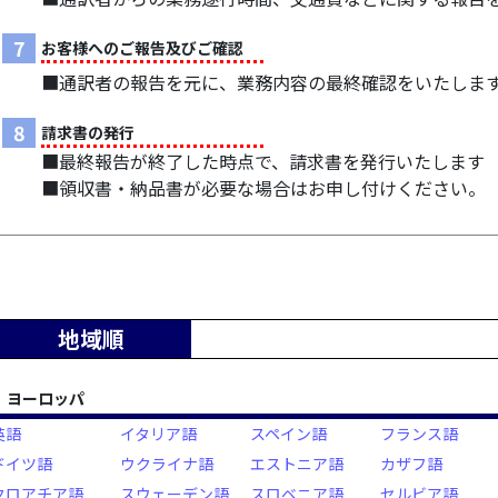
7
お客様へのご報告及びご確認
■通訳者の報告を元に、業務内容の最終確認をいたしま
8
請求書の発行
■最終報告が終了した時点で、請求書を発行いたします
■領収書・納品書が必要な場合はお申し付けください。
地域順
ヨーロッパ
英語
イタリア語
スペイン語
フランス語
ドイツ語
ウクライナ語
エストニア語
カザフ語
クロアチア語
スウェーデン語
スロベニア語
セルビア語