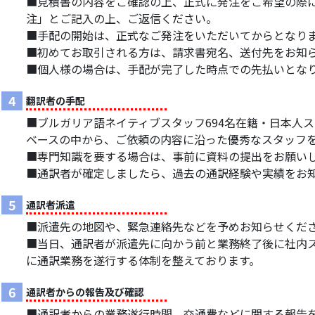
■見積書の内容をご確認の上、正式に発注をご希望の際には、F
注」とご記入の上、ご返信ください。
■手配の開始は、正式なご発注をいただいてからとなり
■初めてお取引される方は、請求書宛名、送付先をお知
■個人様の場合は、手配が完了した時点での先払いとな
4
翻訳者の手配
■ブルガリア語ネイティブスタッフ694名在籍・日本人ス
ベースの中から、ご依頼の内容に沿った優秀なスタッフ
■専門知識を要する場合は、事前に資料の提出をお願い
■通訳者が確定しましたら、過去の通訳経験や実績をお
5
通訳者派遣
■派遣先の地図や、緊急連絡先などを予めお知らせくだ
■当日、通訳者が派遣先に向かう前と業務終了後に社内
に通訳業務を遂行する体制を整えております。
6
通訳者からの報告及び確認
■通訳者からの業務遂行時間、交通費などに関する報告