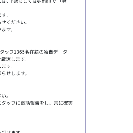
axもしくはe-mailで 「発
ます。
らせください。
ります。
タッフ1365名在籍の独自データー
を厳選します。
します。
知らせします。
さい。
スタッフに電話報告をし、常に確実
を受けます。