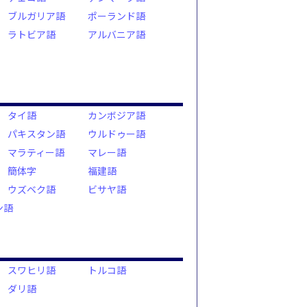
ブルガリア語
ポーランド語
ラトビア語
アルバニア語
タイ語
カンボジア語
パキスタン語
ウルドゥー語
マラティー語
マレー語
簡体字
福建語
ウズベク語
ビサヤ語
ン語
スワヒリ語
トルコ語
ダリ語