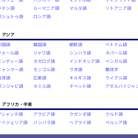
ラテン語
ルーマニア語
マルタ語
リトアニア語
パシュトゥ語
ロシア語
アジア
中国語
韓国語
朝鮮語
ベトナム語
クメール語
ジャワ語
シンハラ語
ネパール語
ヒンディー語
タガログ語
インドネシア語
ベンガル語
ミャンマー語
モンゴル語
ラオ語
繁体字
台湾語
広東語
キルギス語
ウイグル語
パンジャビ語
タミル語
チベット語
アゼルバイジャ
アフリカ・中東
アシャンテ語
アラビア語
ウガンダ語
クルド語
ナイジェリア語
バンバラ語
ヘブライ語
ペルシア語