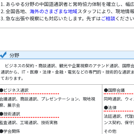
1. あらゆる分野の中国語通訳者と常時協力体制を確立し、幅
2. 全国各地、
海外のさまざまな地域
スタッフにより、現地情
3. 急な出張や視察にも対応いたします。先ずは
ご相談
くださ
分野
ビジネスの契約・商談通訳、観光や企業視察のアテンド通訳、国際会
通訳から、IT・医療・法律・金融・電気などの専門的・技術的な通訳
ております。
●ビジネス通訳
●国際会議
会議通訳、商談通訳、プレゼンテーション、現地視
同時通訳、ウィ
察、展示会
●法律
●技術通訳
法廷通訳、代理
監査通訳、工場通訳、技術実務
ンス契約、保守
●学会関係
その他