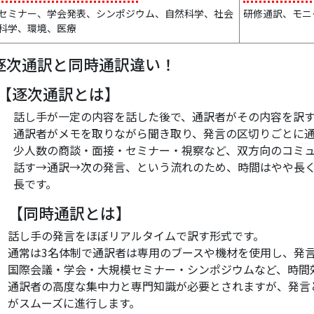
セミナー、学会発表、シンポジウム、自然科学、社会
研修通訳、モニ
科学、環境、医療
逐次通訳と同時通訳違い！
【逐次通訳とは】
話し手が一定の内容を話した後で、通訳者がその内容を訳
通訳者がメモを取りながら聞き取り、発言の区切りごとに
少人数の商談・面接・セミナー・視察など、双方向のコミ
話す→通訳→次の発言、という流れのため、時間はやや長
長です。
【同時通訳とは】
話し手の発言をほぼリアルタイムで訳す形式です。
通常は3名体制で通訳者は専用のブースや機材を使用し、発
国際会議・学会・大規模セミナー・シンポジウムなど、時間
通訳者の高度な集中力と専門知識が必要とされますが、発言
がスムーズに進行します。