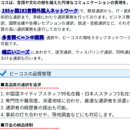
コスは、言語や文化の壁を越えた円滑なコミュニケーションの実現を
193ヶ国182言語外国人ネットワーク
で、簡易通訳から、IT・
術的な通訳まで、多岐にわたり通訳業務を行っております。ビジネス
訳、国際会議や各種レセプションの通訳、放送・芸能通訳など、それ
質の高い通訳業務を遂行しております。
多言語＜＝＞中国語
通訳や、ビーコスの現地スタッフネットワー
可能です。
幅広いニーズ
にあわせて、逐次通訳、ウィスパリング通訳、同時通
おける通訳も行います。
ビーコスの品質管理
■高品質の通訳を追求
1. 中国語ネイティブスタッフ99名在籍・日本人スタッフ5名
2. 専門性や難易度、派遣地域に合わせ、最適な通訳者を派遣い
3. 通訳者の経歴書の提出も可能。
4. 事前の打ち合わせや、現地調査などにも対応します。
■万全の納品体制