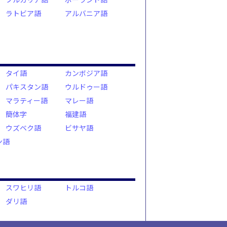
ラトビア語
アルバニア語
タイ語
カンボジア語
パキスタン語
ウルドゥー語
マラティー語
マレー語
簡体字
福建語
ウズベク語
ビサヤ語
ン語
スワヒリ語
トルコ語
ダリ語