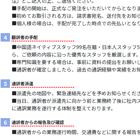
注」とご記入の上、ご返信ください。
■手配の開始は、正式なご発注をいただいてからとなり
■初めてお取引される方は、請求書宛名、送付先をお知
■個人様の場合は、手配が完了した時点での先払いとな
4
翻訳者の手配
■中国語ネイティブスタッフ99名在籍・日本人スタッフ
ら、ご依頼の内容に沿った優秀なスタッフを厳選します
■専門知識を要する場合は、事前に資料の提出をお願い
■通訳者が確定しましたら、過去の通訳経験や実績をお
5
通訳者派遣
■派遣先の地図や、緊急連絡先などを予めお知らせくだ
■当日、通訳者が派遣先に向かう前と業務終了後に社内
に通訳業務を遂行する体制を整えております。
6
通訳者からの報告及び確認
■通訳者からの業務遂行時間、交通費などに関する報告