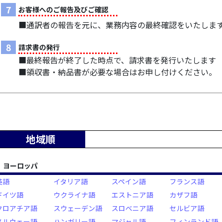
7
お客様へのご報告及びご確認
■通訳者の報告を元に、業務内容の最終確認をいたしま
8
請求書の発行
■最終報告が終了した時点で、請求書を発行いたします
■領収書・納品書が必要な場合はお申し付けください。
地域順
ヨーロッパ
英語
イタリア語
スペイン語
フランス語
ドイツ語
ウクライナ語
エストニア語
カザフ語
クロアチア語
スウェーデン語
スロベニア語
セルビア語
ノルウェー語
ハンガリー語
マジャル語
フィンランド語