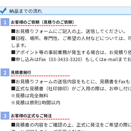
納品までの流れ
1
お客様のご依頼（見積りのご依頼）
■お見積りフォームにご記入の上、送信してください。
■日程、場所、専門性、ご希望の人材などについては、
します。
■アポイント等の事前業務が発生する場合は、お見積り
■申し込みはFax（03-3433-3320）もしくはe-mail
2
見積書発行
■お見積りフォームの送信内容をもとに、見積書をFaxもし
■正式な見積書（社印捺印）がご入用の際は、お申し付
※見積は完全無料
※見積は原則1時間以内
3
お客様の正式なご発注
■見積書の内容をご確認の上、正式に発注をご希望の際には、F