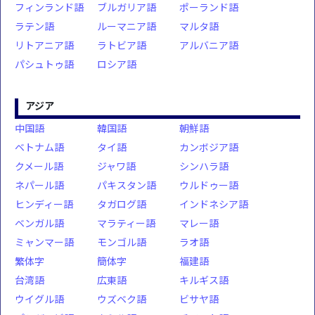
フィンランド語
ブルガリア語
ポーランド語
ラテン語
ルーマニア語
マルタ語
リトアニア語
ラトビア語
アルバニア語
パシュトゥ語
ロシア語
アジア
中国語
韓国語
朝鮮語
ベトナム語
タイ語
カンボジア語
クメール語
ジャワ語
シンハラ語
ネパール語
パキスタン語
ウルドゥー語
ヒンディー語
タガログ語
インドネシア語
ベンガル語
マラティー語
マレー語
ミャンマー語
モンゴル語
ラオ語
繁体字
簡体字
福建語
台湾語
広東語
キルギス語
ウイグル語
ウズベク語
ビサヤ語