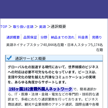
＞
＞
＞通訳概要
TOP
取り扱い言語
英語
通訳概要
品質保証
分野
納品までの流れ
料金表
見積り
英語ネイティブスタッフ40,844名在籍・日本人スタッフ5,174名
在籍
通訳サービス概要
グローバル化の加速する現代において、世界規模のビジネス
への対応は必要不可欠なものとなっています。ビーコスは、
言語や文化の壁を越えた円滑なコミュニケーションの実現
を、あらゆる角度からサポートします。
193ヶ国182言語外国人ネットワーク
で、簡易通訳か
ら、IT・医療・法律・金融・電気などの専門的・技術的な通
訳まで、多岐にわたり通訳業務を行っております。ビジネス
商談通訳、観光や企業視察のアテンド通訳、国際会議や各種