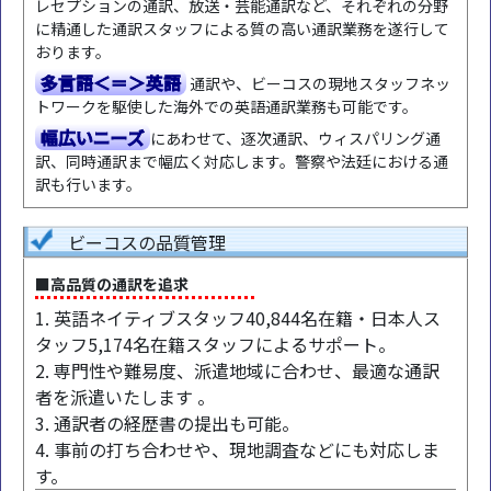
レセプションの通訳、放送・芸能通訳など、それぞれの分野
に精通した通訳スタッフによる質の高い通訳業務を遂行して
おります。
多言語＜＝＞英語
通訳や、ビーコスの現地スタッフネッ
トワークを駆使した海外での英語通訳業務も可能です。
幅広いニーズ
にあわせて、逐次通訳、ウィスパリング通
訳、同時通訳まで幅広く対応します。警察や法廷における通
訳も行います。
ビーコスの品質管理
■高品質の通訳を追求
1. 英語ネイティブスタッフ40,844名在籍・日本人ス
タッフ5,174名在籍スタッフによるサポート。
2. 専門性や難易度、派遣地域に合わせ、最適な通訳
者を派遣いたします 。
3. 通訳者の経歴書の提出も可能。
4. 事前の打ち合わせや、現地調査などにも対応しま
す。