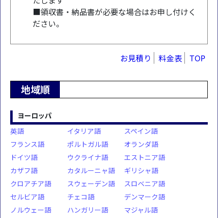
たします
■領収書・納品書が必要な場合はお申し付けく
ださい。
お見積り
料金表
TOP
地域順
ヨーロッパ
英語
イタリア語
スペイン語
フランス語
ポルトガル語
オランダ語
ドイツ語
ウクライナ語
エストニア語
カザフ語
カタルーニャ語
ギリシャ語
クロアチア語
スウェーデン語
スロベニア語
セルビア語
チェコ語
デンマーク語
ノルウェー語
ハンガリー語
マジャル語