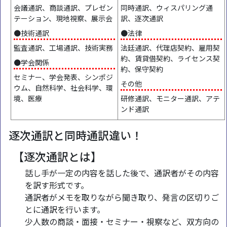
会議通訳、商談通訳、プレゼン
同時通訳、ウィスパリング通
テーション、現地視察、展示会
訳、逐次通訳
●技術通訳
●法律
監査通訳、工場通訳、技術実務
法廷通訳、代理店契約、雇用契
約、賃貸借契約、ライセンス契
●学会関係
約、保守契約
セミナー、学会発表、シンポジ
その他
ウム、自然科学、社会科学、環
境、医療
研修通訳、モニター通訳、アテ
ンド通訳
逐次通訳と同時通訳違い！
【逐次通訳とは】
話し手が一定の内容を話した後で、通訳者がその内容
を訳す形式です。
通訳者がメモを取りながら聞き取り、発言の区切りご
とに通訳を行います。
少人数の商談・面接・セミナー・視察など、双方向の