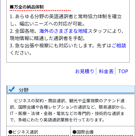
■万全の納品体制
1. あらゆる分野の英語通訳者と常時協力体制を確立
し、幅広いニーズへの対応が可能。
2. 全国各地、
海外のさまざまな地域
スタッフにより、
現地情報に精通した通訳者を手配。
3. 急な出張や視察にも対応いたします。先ずは
ご相談
ください。
お見積り
料金表
TOP
分野
ビジネスの契約・商談通訳、観光や企業視察のアテンド通
訳、国際会議や各種レセプションの通訳など、簡易通訳から、
IT・医療・法律・金融・電気などの専門的・技術的な通訳ま
で、多岐にわたり英語通訳業務を行っております。
●ビジネス通訳
●国際会議