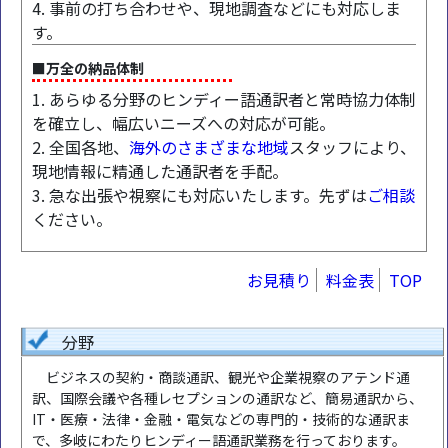
4. 事前の打ち合わせや、現地調査などにも対応しま
す。
■万全の納品体制
1. あらゆる分野のヒンディー語通訳者と常時協力体制
を確立し、幅広いニーズへの対応が可能。
2. 全国各地、
海外のさまざまな地域
スタッフにより、
現地情報に精通した通訳者を手配。
3. 急な出張や視察にも対応いたします。先ずは
ご相談
ください。
お見積り
料金表
TOP
分野
ビジネスの契約・商談通訳、観光や企業視察のアテンド通
訳、国際会議や各種レセプションの通訳など、簡易通訳から、
IT・医療・法律・金融・電気などの専門的・技術的な通訳ま
で、多岐にわたりヒンディー語通訳業務を行っております。