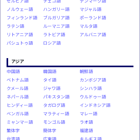
セルビア語
チェコ語
デンマーク語
ノルウェー語
ハンガリー語
マジャル語
フィンランド語
ブルガリア語
ポーランド語
ラテン語
ルーマニア語
マルタ語
リトアニア語
ラトビア語
アルバニア語
パシュトゥ語
ロシア語
アジア
中国語
韓国語
朝鮮語
ベトナム語
タイ語
カンボジア語
クメール語
ジャワ語
シンハラ語
ネパール語
パキスタン語
ウルドゥー語
ヒンディー語
タガログ語
インドネシア語
ベンガル語
マラティー語
マレー語
ミャンマー語
モンゴル語
ラオ語
繁体字
簡体字
福建語
台湾語
広東語
キルギス語