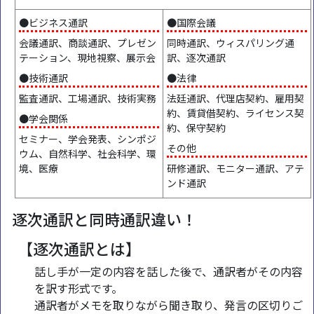
●ビジネス通訳
●国際会議
会議通訳、商談通訳、プレゼン
同時通訳、ウィスパリング通
テーション、現地視察、展示会
訳、逐次通訳
●技術通訳
●法律
監査通訳、工場通訳、技術実務
法廷通訳、代理店契約、雇用契
約、賃貸借契約、ライセンス契
●学会関係
約、保守契約
セミナー、学会発表、シンポジ
その他
ウム、自然科学、社会科学、環
境、医療
研修通訳、モニター通訳、アテ
ンド通訳
逐次通訳と同時通訳違い！
【逐次通訳とは】
話し手が一定の内容を話した後で、通訳者がその内容
を訳す形式です。
通訳者がメモを取りながら聞き取り、発言の区切りご