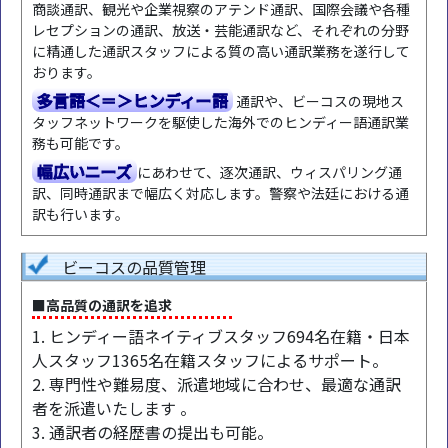
商談通訳、観光や企業視察のアテンド通訳、国際会議や各種
レセプションの通訳、放送・芸能通訳など、それぞれの分野
に精通した通訳スタッフによる質の高い通訳業務を遂行して
おります。
多言語＜＝＞ヒンディー語
通訳や、ビーコスの現地ス
タッフネットワークを駆使した海外でのヒンディー語通訳業
務も可能です。
幅広いニーズ
にあわせて、逐次通訳、ウィスパリング通
訳、同時通訳まで幅広く対応します。警察や法廷における通
訳も行います。
ビーコスの品質管理
■高品質の通訳を追求
1. ヒンディー語ネイティブスタッフ694名在籍・日本
人スタッフ1365名在籍スタッフによるサポート。
2. 専門性や難易度、派遣地域に合わせ、最適な通訳
者を派遣いたします 。
3. 通訳者の経歴書の提出も可能。