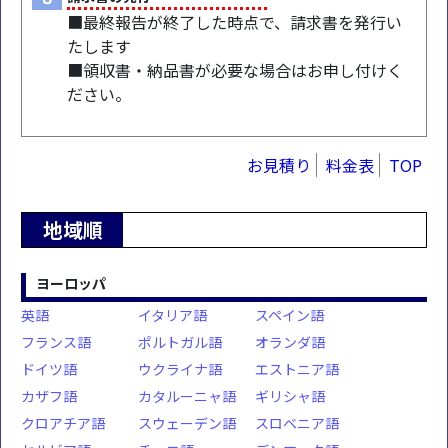
■最終報告が終了した時点で、請求書を発行い
たします
■領収書・納品書が必要な場合はお申し付けく
ださい。
お見積り
料金表
TOP
地域順
ヨーロッパ
英語
イタリア語
スペイン語
フランス語
ポルトガル語
オランダ語
ドイツ語
ウクライナ語
エストニア語
カザフ語
カタルーニャ語
ギリシャ語
クロアチア語
スウェーデン語
スロベニア語