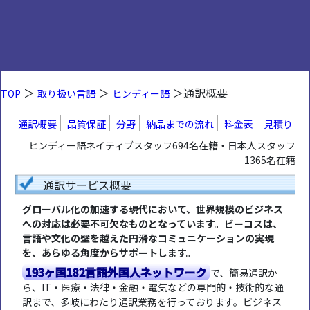
＞
＞
＞通訳概要
TOP
取り扱い言語
ヒンディー語
通訳概要
品質保証
分野
納品までの流れ
料金表
見積り
ヒンディー語ネイティブスタッフ694名在籍・日本人スタッフ
1365名在籍
通訳サービス概要
グローバル化の加速する現代において、世界規模のビジネス
への対応は必要不可欠なものとなっています。ビーコスは、
言語や文化の壁を越えた円滑なコミュニケーションの実現
を、あらゆる角度からサポートします。
193ヶ国182言語外国人ネットワーク
で、簡易通訳か
ら、IT・医療・法律・金融・電気などの専門的・技術的な通
訳まで、多岐にわたり通訳業務を行っております。ビジネス