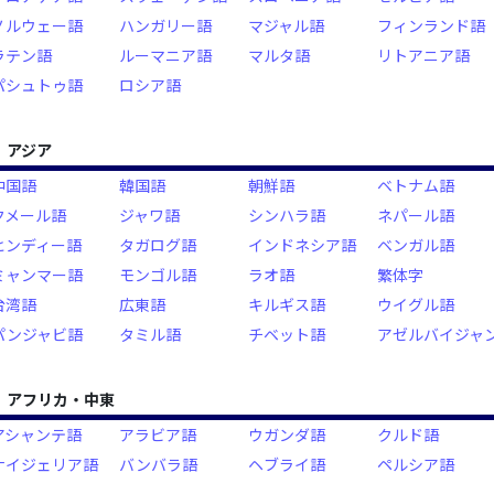
ノルウェー語
ハンガリー語
マジャル語
フィンランド語
ラテン語
ルーマニア語
マルタ語
リトアニア語
パシュトゥ語
ロシア語
アジア
中国語
韓国語
朝鮮語
ベトナム語
クメール語
ジャワ語
シンハラ語
ネパール語
ヒンディー語
タガログ語
インドネシア語
ベンガル語
ミャンマー語
モンゴル語
ラオ語
繁体字
台湾語
広東語
キルギス語
ウイグル語
パンジャビ語
タミル語
チベット語
アゼルバイジャ
アフリカ・中東
アシャンテ語
アラビア語
ウガンダ語
クルド語
ナイジェリア語
バンバラ語
ヘブライ語
ペルシア語