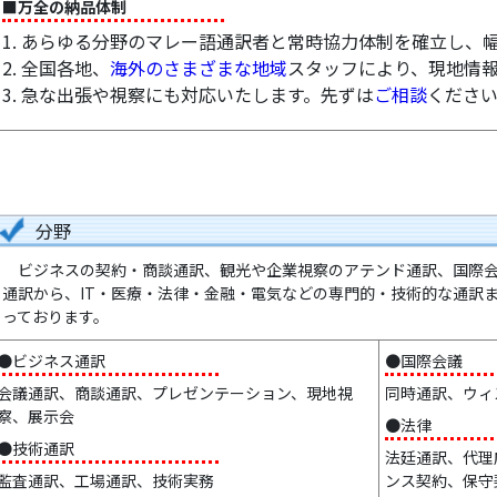
■万全の納品体制
1. あらゆる分野のマレー語通訳者と常時協力体制を確立し、
2. 全国各地、
海外のさまざまな地域
スタッフにより、現地情
3. 急な出張や視察にも対応いたします。先ずは
ご相談
くださ
分野
ビジネスの契約・商談通訳、観光や企業視察のアテンド通訳、国際会
通訳から、IT・医療・法律・金融・電気などの専門的・技術的な通訳
っております。
●ビジネス通訳
●国際会議
会議通訳、商談通訳、プレゼンテーション、現地視
同時通訳、ウィ
察、展示会
●法律
●技術通訳
法廷通訳、代理
監査通訳、工場通訳、技術実務
ンス契約、保守