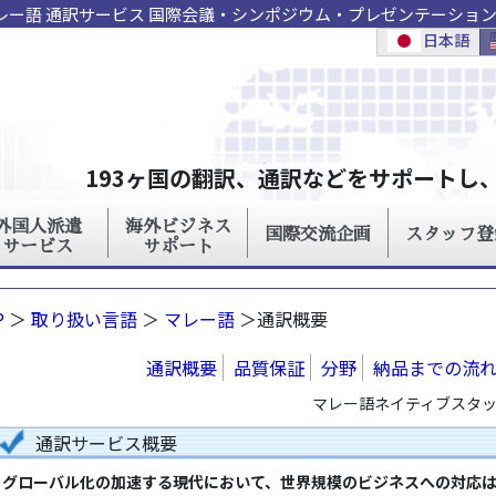
マレー語 通訳サービス 国際会議・シンポジウム・プレゼンテーシ
P
＞
取り扱い言語
＞
マレー語
＞通訳概要
通訳概要
品質保証
分野
納品までの流
マレー語ネイティブスタッフ
通訳サービス概要
グローバル化の加速する現代において、世界規模のビジネスへの対応