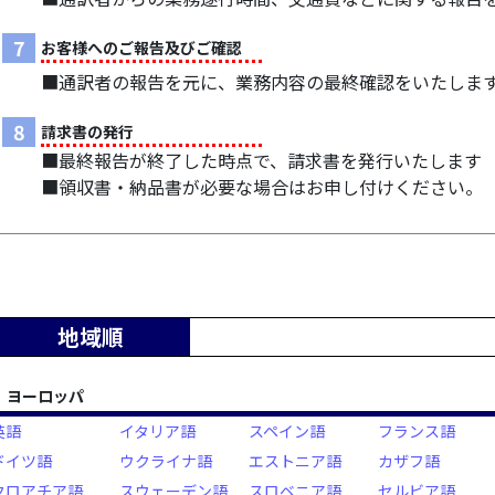
7
お客様へのご報告及びご確認
■通訳者の報告を元に、業務内容の最終確認をいたしま
8
請求書の発行
■最終報告が終了した時点で、請求書を発行いたします
■領収書・納品書が必要な場合はお申し付けください。
地域順
ヨーロッパ
英語
イタリア語
スペイン語
フランス語
ドイツ語
ウクライナ語
エストニア語
カザフ語
クロアチア語
スウェーデン語
スロベニア語
セルビア語