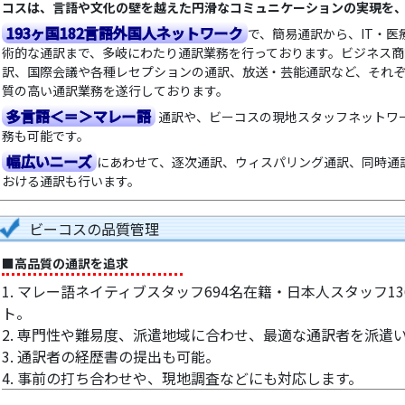
コスは、言語や文化の壁を越えた円滑なコミュニケーションの実現を
193ヶ国182言語外国人ネットワーク
で、簡易通訳から、IT・
術的な通訳まで、多岐にわたり通訳業務を行っております。ビジネス
訳、国際会議や各種レセプションの通訳、放送・芸能通訳など、それ
質の高い通訳業務を遂行しております。
多言語＜＝＞マレー語
通訳や、ビーコスの現地スタッフネットワ
務も可能です。
幅広いニーズ
にあわせて、逐次通訳、ウィスパリング通訳、同時通
おける通訳も行います。
ビーコスの品質管理
■高品質の通訳を追求
1. マレー語ネイティブスタッフ694名在籍・日本人スタッフ1
ト。
2. 専門性や難易度、派遣地域に合わせ、最適な通訳者を派遣い
3. 通訳者の経歴書の提出も可能。
4. 事前の打ち合わせや、現地調査などにも対応します。