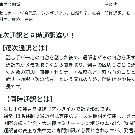
●学会関係
その他
セミナー、学会発表、シンポジウム、自然科学、社会
研修通訳、モニ
科学、環境、医療
逐次通訳と同時通訳違い！
【逐次通訳とは】
話し手が一定の内容を話した後で、通訳者がその内容を訳
通訳者がメモを取りながら聞き取り、発言の区切りごとに
少人数の商談・面接・セミナー・視察など、双方向のコミ
話す→通訳→次の発言、という流れのため、時間はやや長
長です。
【同時通訳とは】
話し手の発言をほぼリアルタイムで訳す形式です。
通常は3名体制で通訳者は専用のブースや機材を使用し、発
国際会議・学会・大規模セミナー・シンポジウムなど、時間
通訳者の高度な集中力と専門知識が必要とされますが、発言