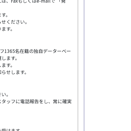
axもしくはe-mailで 「発
ます。
らせください。
ります。
フ1365名在籍の独自データーベー
選します。
します。
知らせします。
さい。
スタッフに電話報告をし、常に確実
を受けます。