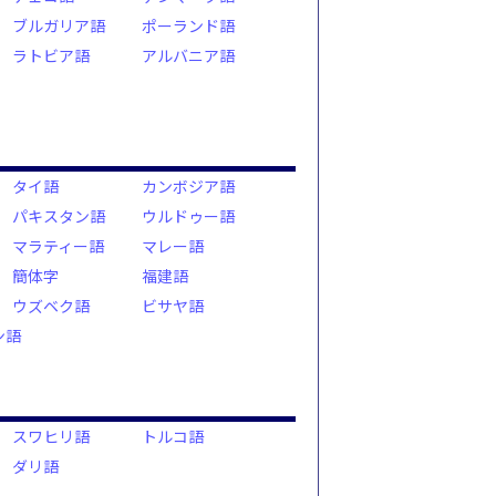
ブルガリア語
ポーランド語
ラトビア語
アルバニア語
タイ語
カンボジア語
パキスタン語
ウルドゥー語
マラティー語
マレー語
簡体字
福建語
ウズベク語
ビサヤ語
ン語
スワヒリ語
トルコ語
ダリ語