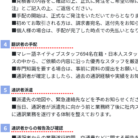
■見積書の内容をご確認の上、正式に発注をご希望の際には、F
注」とご記入の上、ご返信ください。
■手配の開始は、正式なご発注をいただいてからとなり
■初めてお取引される方は、請求書宛名、送付先をお知
■個人様の場合は、手配が完了した時点での先払いとな
4
翻訳者の手配
■マレー語ネイティブスタッフ694名在籍・日本人スタッ
スの中から、ご依頼の内容に沿った優秀なスタッフを厳
■専門知識を要する場合は、事前に資料の提出をお願い
■通訳者が確定しましたら、過去の通訳経験や実績をお
5
通訳者派遣
■派遣先の地図や、緊急連絡先などを予めお知らせくだ
■当日、通訳者が派遣先に向かう前と業務終了後に社内
に通訳業務を遂行する体制を整えております。
6
通訳者からの報告及び確認
■通訳者からの業務遂行時間、交通費などに関する報告