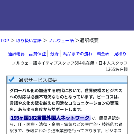
＞
＞
＞通訳概要
TOP
取り扱い言語
ノルウェー語
通訳概要
品質保証
分野
納品までの流れ
料金表
見積り
ノルウェー語ネイティブスタッフ694名在籍・日本人スタッフ
1365名在籍
通訳サービス概要
グローバル化の加速する現代において、世界規模のビジネス
への対応は必要不可欠なものとなっています。ビーコスは、
言語や文化の壁を越えた円滑なコミュニケーションの実現
を、あらゆる角度からサポートします。
193ヶ国182言語外国人ネットワーク
で、簡易通訳か
ら、IT・医療・法律・金融・電気などの専門的・技術的な通
訳まで、多岐にわたり通訳業務を行っております。ビジネス