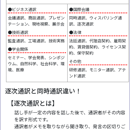
●ビジネス通訳
●国際会議
会議通訳、商談通訳、プレゼン
同時通訳、ウィスパリング通
テーション、現地視察、展示会
訳、逐次通訳
●技術通訳
●法律
監査通訳、工場通訳、技術実務
法廷通訳、代理店契約、雇用契
約、賃貸借契約、ライセンス契
●学会関係
約、保守契約
セミナー、学会発表、シンポジ
その他
ウム、自然科学、社会科学、環
境、医療
研修通訳、モニター通訳、アテ
ンド通訳
逐次通訳と同時通訳違い！
【逐次通訳とは】
話し手が一定の内容を話した後で、通訳者がその内容
を訳す形式です。
通訳者がメモを取りながら聞き取り、発言の区切りご