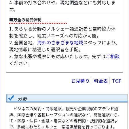
4. 事前の打ち合わせや、現地調査などにも対応しま
す。
■万全の納品体制
1. あらゆる分野のノルウェー語通訳者と常時協力体
制を確立し、幅広いニーズへの対応が可能。
2. 全国各地、
海外のさまざまな地域
スタッフにより、
現地情報に精通した通訳者を手配。
3. 急な出張や視察にも対応いたします。先ずは
ご相談
ください。
お見積り
料金表
TOP
分野
ビジネスの契約・商談通訳、観光や企業視察のアテンド通
訳、国際会議や各種レセプションの通訳など、簡易通訳から、
IT・医療・法律・金融・電気などの専門的・技術的な通訳ま
で、多岐にわたりノルウェー語通訳業務を行っております。