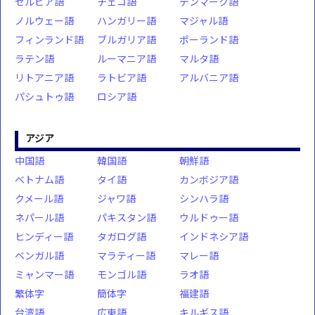
セルビア語
チェコ語
デンマーク語
ノルウェー語
ハンガリー語
マジャル語
フィンランド語
ブルガリア語
ポーランド語
ラテン語
ルーマニア語
マルタ語
リトアニア語
ラトビア語
アルバニア語
パシュトゥ語
ロシア語
アジア
中国語
韓国語
朝鮮語
ベトナム語
タイ語
カンボジア語
クメール語
ジャワ語
シンハラ語
ネパール語
パキスタン語
ウルドゥー語
ヒンディー語
タガログ語
インドネシア語
ベンガル語
マラティー語
マレー語
ミャンマー語
モンゴル語
ラオ語
繁体字
簡体字
福建語
台湾語
広東語
キルギス語