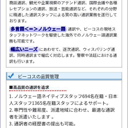
商談通訳、観光や企業視察のアテンド通訳、国際会議や各種
レセプションの通訳、放送・芸能通訳など、それぞれの分野
に精通した通訳スタッフによる質の高い通訳業務を遂行して
おります。
多言語＜＝＞ノルウェー語
通訳や、ビーコスの現地ス
タッフネットワークを駆使した海外でのノルウェー語通訳業
務も可能です。
幅広いニーズ
にあわせて、逐次通訳、ウィスパリング通
訳、同時通訳まで幅広く対応します。警察や法廷における通
訳も行います。
ビーコスの品質管理
■高品質の通訳を追求
1. ノルウェー語ネイティブスタッフ694名在籍・日本
人スタッフ1365名在籍スタッフによるサポート。
2. 専門性や難易度、派遣地域に合わせ、最適な通訳
者を派遣いたします 。
3. 通訳者の経歴書の提出も可能。