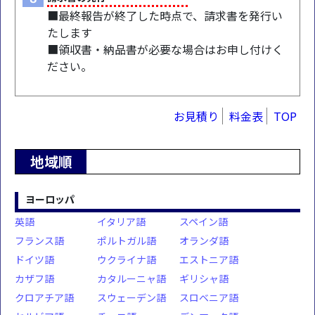
■最終報告が終了した時点で、請求書を発行い
たします
■領収書・納品書が必要な場合はお申し付けく
ださい。
お見積り
料金表
TOP
地域順
ヨーロッパ
英語
イタリア語
スペイン語
フランス語
ポルトガル語
オランダ語
ドイツ語
ウクライナ語
エストニア語
カザフ語
カタルーニャ語
ギリシャ語
クロアチア語
スウェーデン語
スロベニア語