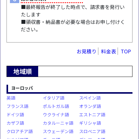
■最終報告が終了した時点で、請求書を発行い
たします
■領収書・納品書が必要な場合はお申し付けく
ださい。
お見積り
料金表
TOP
地域順
ヨーロッパ
英語
イタリア語
スペイン語
フランス語
ポルトガル語
オランダ語
ドイツ語
ウクライナ語
エストニア語
カザフ語
カタルーニャ語
ギリシャ語
クロアチア語
スウェーデン語
スロベニア語