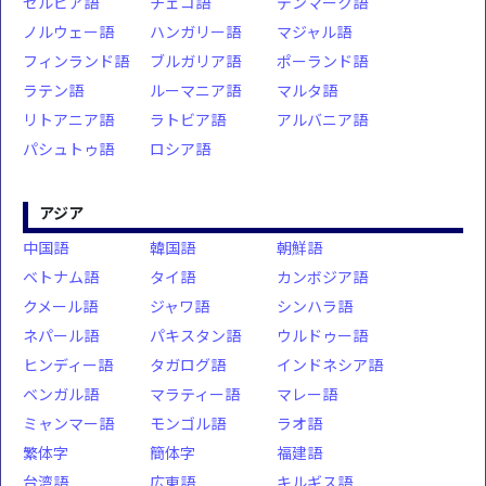
セルビア語
チェコ語
デンマーク語
ノルウェー語
ハンガリー語
マジャル語
フィンランド語
ブルガリア語
ポーランド語
ラテン語
ルーマニア語
マルタ語
リトアニア語
ラトビア語
アルバニア語
パシュトゥ語
ロシア語
アジア
中国語
韓国語
朝鮮語
ベトナム語
タイ語
カンボジア語
クメール語
ジャワ語
シンハラ語
ネパール語
パキスタン語
ウルドゥー語
ヒンディー語
タガログ語
インドネシア語
ベンガル語
マラティー語
マレー語
ミャンマー語
モンゴル語
ラオ語
繁体字
簡体字
福建語
台湾語
広東語
キルギス語