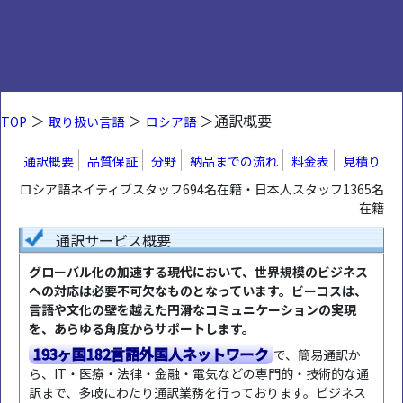
＞
＞
＞通訳概要
TOP
取り扱い言語
ロシア語
通訳概要
品質保証
分野
納品までの流れ
料金表
見積り
ロシア語ネイティブスタッフ694名在籍・日本人スタッフ1365名
在籍
通訳サービス概要
グローバル化の加速する現代において、世界規模のビジネス
への対応は必要不可欠なものとなっています。ビーコスは、
言語や文化の壁を越えた円滑なコミュニケーションの実現
を、あらゆる角度からサポートします。
193ヶ国182言語外国人ネットワーク
で、簡易通訳か
ら、IT・医療・法律・金融・電気などの専門的・技術的な通
訳まで、多岐にわたり通訳業務を行っております。ビジネス