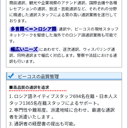
商談通訳、観光や企業視察のアテンド通訳、国際会議や各種
レセプションの通訳、放送・芸能通訳など、それぞれの分野
に精通した通訳スタッフによる質の高い通訳業務を遂行して
おります。
多言語＜＝＞ロシア語
通訳や、ビーコスの現地スタッフ
ネットワークを駆使した海外でのロシア語通訳業務も可能で
す。
幅広いニーズ
にあわせて、逐次通訳、ウィスパリング通
訳、同時通訳まで幅広く対応します。警察や法廷における通
訳も行います。
ビーコスの品質管理
■高品質の通訳を追求
1. ロシア語ネイティブスタッフ694名在籍・日本人ス
タッフ1365名在籍スタッフによるサポート。
2. 専門性や難易度、派遣地域に合わせ、最適な通訳
者を派遣いたします 。
3. 通訳者の経歴書の提出も可能。