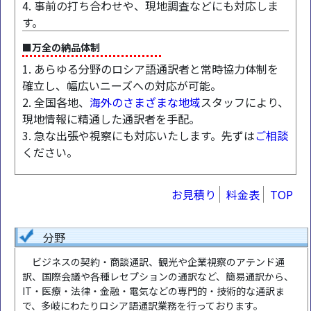
4. 事前の打ち合わせや、現地調査などにも対応しま
す。
■万全の納品体制
1. あらゆる分野のロシア語通訳者と常時協力体制を
確立し、幅広いニーズへの対応が可能。
2. 全国各地、
海外のさまざまな地域
スタッフにより、
現地情報に精通した通訳者を手配。
3. 急な出張や視察にも対応いたします。先ずは
ご相談
ください。
お見積り
料金表
TOP
分野
ビジネスの契約・商談通訳、観光や企業視察のアテンド通
訳、国際会議や各種レセプションの通訳など、簡易通訳から、
IT・医療・法律・金融・電気などの専門的・技術的な通訳ま
で、多岐にわたりロシア語通訳業務を行っております。