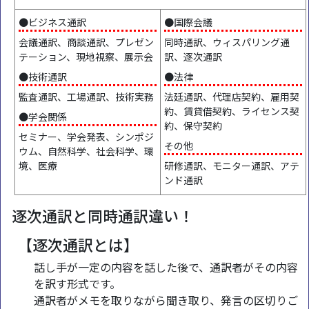
●ビジネス通訳
●国際会議
会議通訳、商談通訳、プレゼン
同時通訳、ウィスパリング通
テーション、現地視察、展示会
訳、逐次通訳
●技術通訳
●法律
監査通訳、工場通訳、技術実務
法廷通訳、代理店契約、雇用契
約、賃貸借契約、ライセンス契
●学会関係
約、保守契約
セミナー、学会発表、シンポジ
その他
ウム、自然科学、社会科学、環
境、医療
研修通訳、モニター通訳、アテ
ンド通訳
逐次通訳と同時通訳違い！
【逐次通訳とは】
話し手が一定の内容を話した後で、通訳者がその内容
を訳す形式です。
通訳者がメモを取りながら聞き取り、発言の区切りご