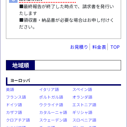
■最終報告が終了した時点で、請求書を発行い
たします
■領収書・納品書が必要な場合はお申し付けく
ださい。
お見積り
料金表
TOP
地域順
ヨーロッパ
英語
イタリア語
スペイン語
フランス語
ポルトガル語
オランダ語
ドイツ語
ウクライナ語
エストニア語
カザフ語
カタルーニャ語
ギリシャ語
クロアチア語
スウェーデン語
スロベニア語