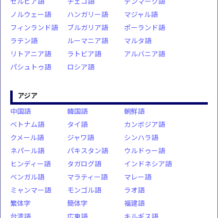
セルビア語
チェコ語
デンマーク語
ノルウェー語
ハンガリー語
マジャル語
フィンランド語
ブルガリア語
ポーランド語
ラテン語
ルーマニア語
マルタ語
リトアニア語
ラトビア語
アルバニア語
パシュトゥ語
ロシア語
アジア
中国語
韓国語
朝鮮語
ベトナム語
タイ語
カンボジア語
クメール語
ジャワ語
シンハラ語
ネパール語
パキスタン語
ウルドゥー語
ヒンディー語
タガログ語
インドネシア語
ベンガル語
マラティー語
マレー語
ミャンマー語
モンゴル語
ラオ語
繁体字
簡体字
福建語
台湾語
広東語
キルギス語