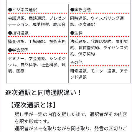
●ビジネス通訳
●国際会議
会議通訳、商談通訳、プレゼン
同時通訳、ウィスパリング通
テーション、現地視察、展示会
訳、逐次通訳
●技術通訳
●法律
監査通訳、工場通訳、技術実務
法廷通訳、代理店契約、雇用契
約、賃貸借契約、ライセンス契
●学会関係
約、保守契約
セミナー、学会発表、シンポジ
その他
ウム、自然科学、社会科学、環
境、医療
研修通訳、モニター通訳、アテ
ンド通訳
逐次通訳と同時通訳違い！
【逐次通訳とは】
話し手が一定の内容を話した後で、通訳者がその内容
を訳す形式です。
通訳者がメモを取りながら聞き取り、発言の区切りご