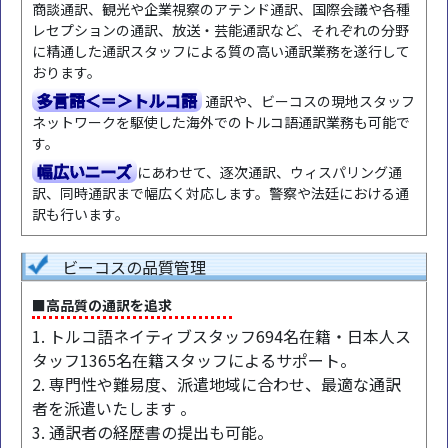
商談通訳、観光や企業視察のアテンド通訳、国際会議や各種
レセプションの通訳、放送・芸能通訳など、それぞれの分野
に精通した通訳スタッフによる質の高い通訳業務を遂行して
おります。
多言語＜＝＞トルコ語
通訳や、ビーコスの現地スタッフ
ネットワークを駆使した海外でのトルコ語通訳業務も可能で
す。
幅広いニーズ
にあわせて、逐次通訳、ウィスパリング通
訳、同時通訳まで幅広く対応します。警察や法廷における通
訳も行います。
ビーコスの品質管理
■高品質の通訳を追求
1. トルコ語ネイティブスタッフ694名在籍・日本人ス
タッフ1365名在籍スタッフによるサポート。
2. 専門性や難易度、派遣地域に合わせ、最適な通訳
者を派遣いたします 。
3. 通訳者の経歴書の提出も可能。