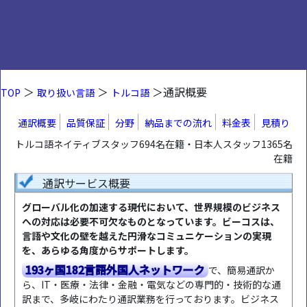
＞
＞
＞通訳概要
TOP
取り扱い言語
トルコ語
通訳概要
品質保証
分野
納品までの流れ
料金表
見積り
トルコ語ネイティブスタッフ694名在籍・日本人スタッフ1365名
在籍
通訳サービス概要
グローバル化の加速する現代において、世界規模のビジネス
への対応は必要不可欠なものとなっています。ビーコスは、
言語や文化の壁を越えた円滑なコミュニケーションの実現
を、あらゆる角度からサポートします。
193ヶ国182言語外国人ネットワーク
で、簡易通訳か
ら、IT・医療・法律・金融・電気などの専門的・技術的な通
訳まで、多岐にわたり通訳業務を行っております。ビジネス