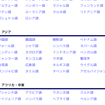
ノルウェー語
ハンガリー語
マジャル語
フィンランド語
ラテン語
ルーマニア語
マルタ語
リトアニア語
パシュトゥ語
ロシア語
アジア
中国語
韓国語
朝鮮語
ベトナム語
クメール語
ジャワ語
シンハラ語
ネパール語
ヒンディー語
タガログ語
インドネシア語
ベンガル語
ミャンマー語
モンゴル語
ラオ語
繁体字
台湾語
広東語
キルギス語
ウイグル語
パンジャビ語
タミル語
チベット語
アゼルバイジャ
アフリカ・中東
アシャンテ語
アラビア語
ウガンダ語
クルド語
ナイジェリア語
バンバラ語
ヘブライ語
ペルシア語