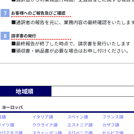
7
お客様へのご報告及びご確認
■通訳者の報告を元に、業務内容の最終確認をいたしま
8
請求書の発行
■最終報告が終了した時点で、請求書を発行いたします
■領収書・納品書が必要な場合はお申し付けください。
地域順
ヨーロッパ
英語
イタリア語
スペイン語
フランス語
ドイツ語
ウクライナ語
エストニア語
カザフ語
クロアチア語
スウェーデン語
スロベニア語
セルビア語