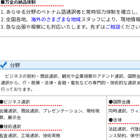
■万全の納品体制
1. あらゆる分野のベトナム語通訳者と常時協力体制を確立し
2. 全国各地、
海外のさまざまな地域
スタッフにより、現地情
3. 急な出張や視察にも対応いたします。先ずは
ご相談
くださ
分野
ビジネスの契約・商談通訳、観光や企業視察のアテンド通訳、国際会
通訳から、IT・医療・法律・金融・電気などの専門的・技術的な通訳
行っております。
●ビジネス通訳
●国際会議
会議通訳、商談通訳、プレゼンテーション、現地視
同時通訳、ウィ
察、展示会
●法律
●技術通訳
法廷通訳、代理
監査通訳、工場通訳、技術実務
ンス契約、保守