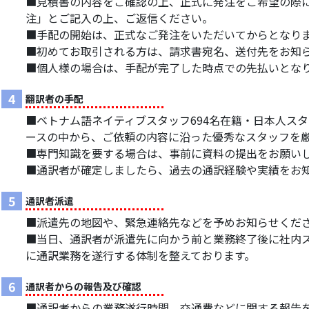
■見積書の内容をご確認の上、正式に発注をご希望の際には、F
注」とご記入の上、ご返信ください。
■手配の開始は、正式なご発注をいただいてからとなり
■初めてお取引される方は、請求書宛名、送付先をお知
■個人様の場合は、手配が完了した時点での先払いとな
4
翻訳者の手配
■ベトナム語ネイティブスタッフ694名在籍・日本人スタ
ースの中から、ご依頼の内容に沿った優秀なスタッフを
■専門知識を要する場合は、事前に資料の提出をお願い
■通訳者が確定しましたら、過去の通訳経験や実績をお
5
通訳者派遣
■派遣先の地図や、緊急連絡先などを予めお知らせくだ
■当日、通訳者が派遣先に向かう前と業務終了後に社内
に通訳業務を遂行する体制を整えております。
6
通訳者からの報告及び確認
■通訳者からの業務遂行時間、交通費などに関する報告