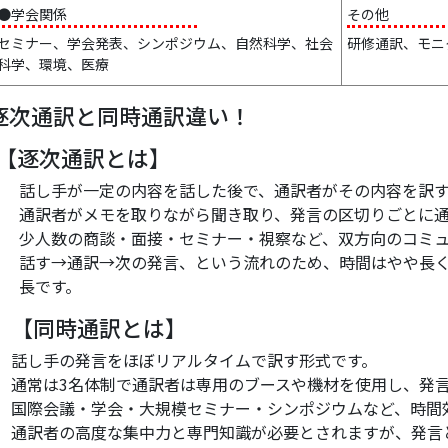
●学会関係
その他
セミナー、学会発表、シンポジウム、自然科学、社会
研修通訳、モニ
科学、環境、医療
逐次通訳と同時通訳違い！
【逐次通訳とは】
話し手が一定の内容を話した後で、通訳者がその内容を訳
通訳者がメモを取りながら聞き取り、発言の区切りごとに
少人数の商談・面接・セミナー・視察など、双方向のコミ
話す→通訳→次の発言、という流れのため、時間はやや長
長です。
【同時通訳とは】
話し手の発言をほぼリアルタイムで訳す形式です。
通常は3名体制で通訳者は専用のブースや機材を使用し、発
国際会議・学会・大規模セミナー・シンポジウムなど、時間
通訳者の高度な集中力と専門知識が必要とされますが、発言