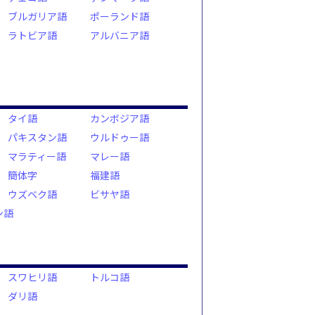
ブルガリア語
ポーランド語
ラトビア語
アルバニア語
タイ語
カンボジア語
パキスタン語
ウルドゥー語
マラティー語
マレー語
簡体字
福建語
ウズベク語
ビサヤ語
ン語
スワヒリ語
トルコ語
ダリ語