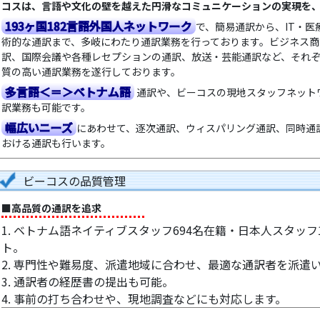
コスは、言語や文化の壁を越えた円滑なコミュニケーションの実現を
193ヶ国182言語外国人ネットワーク
で、簡易通訳から、IT・
術的な通訳まで、多岐にわたり通訳業務を行っております。ビジネス
訳、国際会議や各種レセプションの通訳、放送・芸能通訳など、それ
質の高い通訳業務を遂行しております。
多言語＜＝＞ベトナム語
通訳や、ビーコスの現地スタッフネット
訳業務も可能です。
幅広いニーズ
にあわせて、逐次通訳、ウィスパリング通訳、同時通
おける通訳も行います。
ビーコスの品質管理
■高品質の通訳を追求
1. ベトナム語ネイティブスタッフ694名在籍・日本人スタッフ
ト。
2. 専門性や難易度、派遣地域に合わせ、最適な通訳者を派遣い
3. 通訳者の経歴書の提出も可能。
4. 事前の打ち合わせや、現地調査などにも対応します。