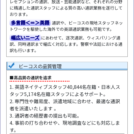
レセプションの通訳、放送・芸能通訳など、それぞれの分野
に精通した通訳スタッフによる質の高い通訳業務を遂行して
おります。
多言語＜＝＞英語
通訳や、ビーコスの現地スタッフネッ
トワークを駆使した海外での英語通訳業務も可能です。
幅広いニーズ
にあわせて、逐次通訳、ウィスパリング通
訳、同時通訳まで幅広く対応します。警察や法廷における通
訳も行います。
ビーコスの品質管理
■高品質の通訳を追求
1. 英語ネイティブスタッフ40,844名在籍・日本人ス
タッフ5,174名在籍スタッフによるサポート。
2. 専門性や難易度、派遣地域に合わせ、最適な通訳
者を派遣いたします 。
3. 通訳者の経歴書の提出も可能。
4. 事前の打ち合わせや、現地調査などにも対応しま
す。