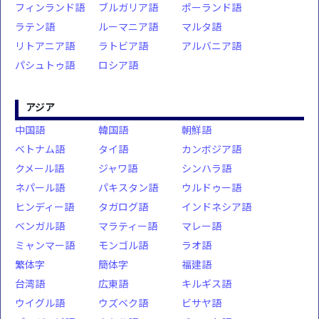
フィンランド語
ブルガリア語
ポーランド語
ラテン語
ルーマニア語
マルタ語
リトアニア語
ラトビア語
アルバニア語
パシュトゥ語
ロシア語
アジア
中国語
韓国語
朝鮮語
ベトナム語
タイ語
カンボジア語
クメール語
ジャワ語
シンハラ語
ネパール語
パキスタン語
ウルドゥー語
ヒンディー語
タガログ語
インドネシア語
ベンガル語
マラティー語
マレー語
ミャンマー語
モンゴル語
ラオ語
繁体字
簡体字
福建語
台湾語
広東語
キルギス語
ウイグル語
ウズベク語
ビサヤ語