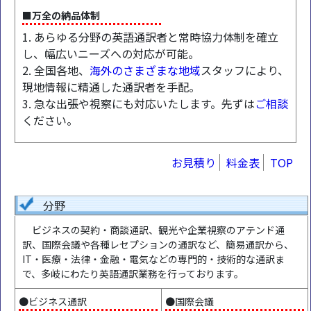
■万全の納品体制
1. あらゆる分野の英語通訳者と常時協力体制を確立
し、幅広いニーズへの対応が可能。
2. 全国各地、
海外のさまざまな地域
スタッフにより、
現地情報に精通した通訳者を手配。
3. 急な出張や視察にも対応いたします。先ずは
ご相談
ください。
お見積り
料金表
TOP
分野
ビジネスの契約・商談通訳、観光や企業視察のアテンド通
訳、国際会議や各種レセプションの通訳など、簡易通訳から、
IT・医療・法律・金融・電気などの専門的・技術的な通訳ま
で、多岐にわたり英語通訳業務を行っております。
●ビジネス通訳
●国際会議