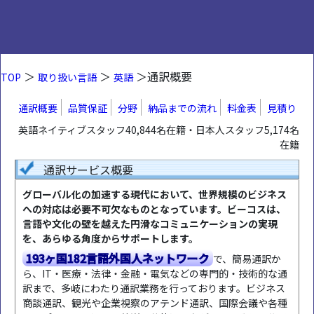
＞
＞
＞通訳概要
TOP
取り扱い言語
英語
通訳概要
品質保証
分野
納品までの流れ
料金表
見積り
英語ネイティブスタッフ40,844名在籍・日本人スタッフ5,174名
在籍
通訳サービス概要
グローバル化の加速する現代において、世界規模のビジネス
への対応は必要不可欠なものとなっています。ビーコスは、
言語や文化の壁を越えた円滑なコミュニケーションの実現
を、あらゆる角度からサポートします。
193ヶ国182言語外国人ネットワーク
で、簡易通訳か
ら、IT・医療・法律・金融・電気などの専門的・技術的な通
訳まで、多岐にわたり通訳業務を行っております。ビジネス
商談通訳、観光や企業視察のアテンド通訳、国際会議や各種