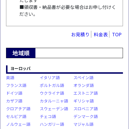
たします
■領収書・納品書が必要な場合はお申し付けく
ださい。
お見積り
料金表
TOP
地域順
ヨーロッパ
英語
イタリア語
スペイン語
フランス語
ポルトガル語
オランダ語
ドイツ語
ウクライナ語
エストニア語
カザフ語
カタルーニャ語
ギリシャ語
クロアチア語
スウェーデン語
スロベニア語
セルビア語
チェコ語
デンマーク語
ノルウェー語
ハンガリー語
マジャル語