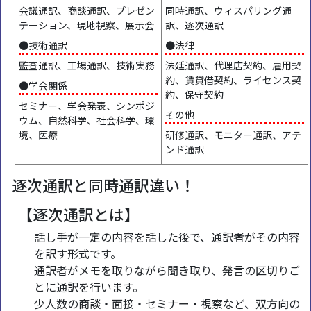
会議通訳、商談通訳、プレゼン
同時通訳、ウィスパリング通
テーション、現地視察、展示会
訳、逐次通訳
●技術通訳
●法律
監査通訳、工場通訳、技術実務
法廷通訳、代理店契約、雇用契
約、賃貸借契約、ライセンス契
●学会関係
約、保守契約
セミナー、学会発表、シンポジ
その他
ウム、自然科学、社会科学、環
境、医療
研修通訳、モニター通訳、アテ
ンド通訳
逐次通訳と同時通訳違い！
【逐次通訳とは】
話し手が一定の内容を話した後で、通訳者がその内容
を訳す形式です。
通訳者がメモを取りながら聞き取り、発言の区切りご
とに通訳を行います。
少人数の商談・面接・セミナー・視察など、双方向の