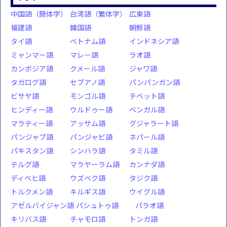
中国語（簡体字）
台湾語（繁体字）
広東語
福建語
韓国語
朝鮮語
タイ語
ベトナム語
インドネシア語
ミャンマー語
マレー語
ラオ語
カンボジア語
クメール語
ジャワ語
タガログ語
セブアノ語
パンパンガン語
ビサヤ語
モンゴル語
チベット語
ヒンディー語
ウルドゥー語
ベンガル語
マラティー語
アッサム語
グジャラート語
パンジャブ語
パンジャビ語
ネパール語
パキスタン語
シンハラ語
タミル語
テルグ語
マラヤーラム語
カンナダ語
ディベヒ語
ウズベク語
タジク語
トルクメン語
キルギス語
ウイグル語
アゼルバイジャン語
パシュトゥ語
パラオ語
キリバス語
チャモロ語
トンガ語