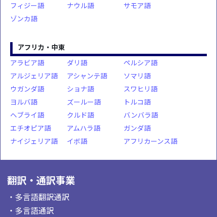
フィジー語
ナウル語
サモア語
ゾンカ語
アフリカ・中東
アラビア語
ダリ語
ペルシア語
アルジェリア語
アシャンテ語
ソマリ語
ウガンダ語
ショナ語
スワヒリ語
ヨルバ語
ズールー語
トルコ語
ヘブライ語
クルド語
バンバラ語
エチオピア語
アムハラ語
ガンダ語
ナイジェリア語
イボ語
アフリカーンス語