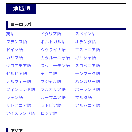
地域順
ヨーロッパ
英語
イタリア語
スペイン語
フランス語
ポルトガル語
オランダ語
ドイツ語
ウクライナ語
エストニア語
カザフ語
カタルーニャ語
ギリシャ語
クロアチア語
スウェーデン語
スロベニア語
セルビア語
チェコ語
デンマーク語
ノルウェー語
マジャル語
ハンガリー語
フィンランド語
ブルガリア語
ポーランド語
ラテン語
ルーマニア語
マルタ語
リトアニア語
ラトビア語
アルバニア語
アイスランド語
ロシア語
アジア