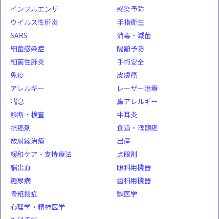
インフルエンザ
感染予防
ウイルス性肝炎
手指衛生
SARS
消毒・滅菌
細菌感染症
隔離予防
細菌性肺炎
手術安全
免疫
皮膚癌
アレルギー
レーザー治療
喘息
鼻アレルギー
診断・検査
中耳炎
抗癌剤
食道・喉頭癌
放射線治療
出産
緩和ケア・支持療法
点眼剤
脳出血
眼科用機器
糖尿病
歯科用機器
骨粗鬆症
獣医学
心理学・精神医学