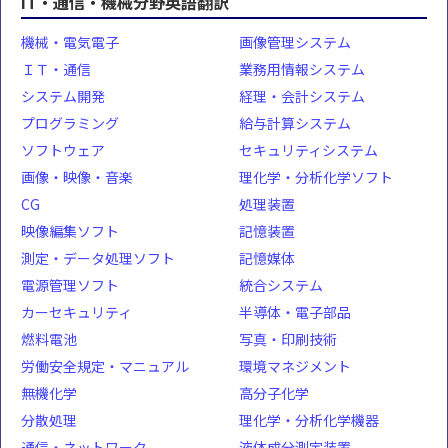
IT・通信・機械分野英語翻訳
機械・電気電子
画像管理システム
ＩＴ・通信
業務用情報システム
システム開発
経理・会計システム
プログラミング
給与計算システム
ソフトウェア
セキュリティシステム
画像・映像・音楽
理化学・分析化学ソフト
CG
処理装置
映像編集ソフト
記憶装置
測定・データ処理ソフト
記憶媒体
電源管理ソフト
統合システム
カーセキュリティ
半導体・電子部品
燃料電池
写真・印刷技術
労働安全規定・マニュアル
環境マネジメント
無機化学
高分子化学
分散処理
理化学・分析化学機器
通信・ネットワーク
液体成分測定装置