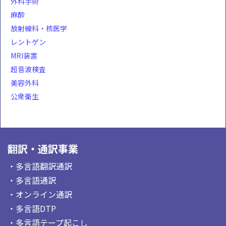
外科手術
麻酔
放射線科・核医学
レントゲン
MRI装置
超音波検査
美容外科
公衆衛生