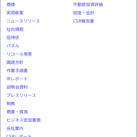
商標
不動産投資評価
実用新案
経理・会計
ニュースリリース
CSR報告書
社内規程
招待状
パネル
リコール発表
調達方針
作業手順書
IRレポート
説明会資料
プレスリリース
税務
商業・貿易
ビジネス定型書類
会社案内
CSRレポート