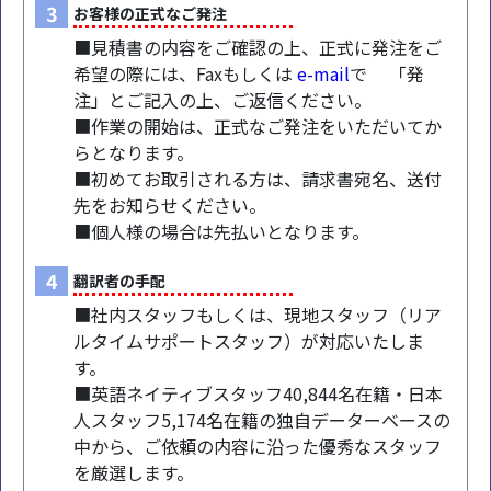
3
お客様の正式なご発注
■見積書の内容をご確認の上、正式に発注をご
希望の際には、Faxもしくは
e-mail
で 「発
注」とご記入の上、ご返信ください。
■作業の開始は、正式なご発注をいただいてか
らとなります。
■初めてお取引される方は、請求書宛名、送付
先をお知らせください。
■個人様の場合は先払いとなります。
4
翻訳者の手配
■社内スタッフもしくは、現地スタッフ（リア
ルタイムサポートスタッフ）が対応いたしま
す。
■英語ネイティブスタッフ40,844名在籍・日本
人スタッフ5,174名在籍の独自データーベースの
中から、ご依頼の内容に沿った優秀なスタッフ
を厳選します。