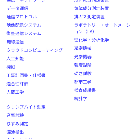
データ通信
気体成分測定装置
通信プロトコル
排ガス測定装置
映像配信システム
ラボラトリー・オートメーシ
ョン（LA）
衛星通信システム
理化学・分析化学
無線通信
精密機械
クラウドコンピューティング
光学機器
人工知能
強度試験
機械
硬さ試験
工事計画書・仕様書
都市工学
適合性評価
検査成績書
人間工学
統計学
クリンプハイト測定
音響試験
ひずみ測定
漏洩検出